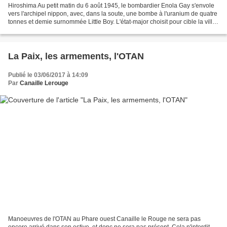
Hiroshima Au petit matin du 6 août 1945, le bombardier Enola Gay s'envole
vers l'archipel nippon, avec, dans la soute, une bombe à l'uranium de quatre
tonnes et demie surnommée Little Boy. L'état-major choisit pour cible la ville
industrielle d'Hiroshima...
La Paix, les armements, l'OTAN
Publié le 03/06/2017 à 14:09
Par
Canaille Lerouge
Manoeuvres de l'OTAN au Phare ouest Canaille le Rouge ne sera pas
encore arrivé dans son estive, et donc ne sera pas présent. Cela n'interdit