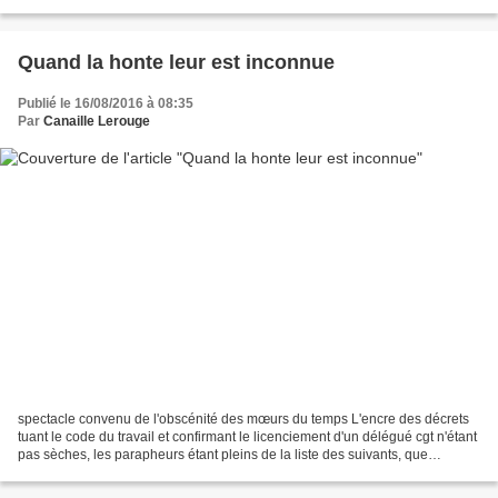
18 obusiers automoteurs, 144 véhicules...
Quand la honte leur est inconnue
Publié le 16/08/2016 à 08:35
Par
Canaille Lerouge
spectacle convenu de l'obscénité des mœurs du temps L'encre des décrets
tuant le code du travail et confirmant le licenciement d'un délégué cgt n'étant
pas sèches, les parapheurs étant pleins de la liste des suivants, que
Blummollet, Lavalls et sa hyène...