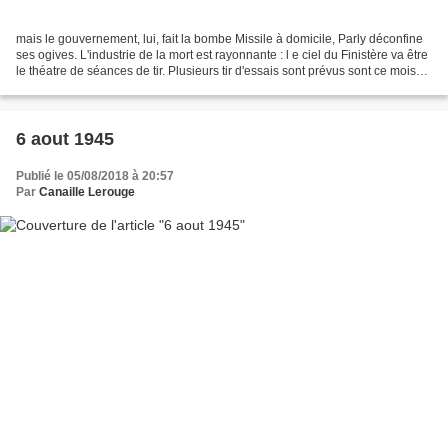
mais le gouvernement, lui, fait la bombe Missile à domicile, Parly déconfine
ses ogives. L'industrie de la mort est rayonnante : l e ciel du Finistère va être
le théatre de séances de tir. Plusieurs tir d'essais sont prévus sont ce mois
de juin, cela...
6 aout 1945
Publié le 05/08/2018 à 20:57
Par
Canaille Lerouge