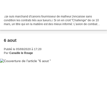
♫je suis marchand d'canons fournisseur de malheur j'encaisse sans
condition les contrats liés aux tueurs♫ Si on en croit "Challenge" de ce 10
mars, un titre qui en la matière est des mieux informé: L’avion de combat
français a réalisé une année 2022 record...
6 aout
Publié le 05/08/2020 à 17:20
Par
Canaille le Rouge