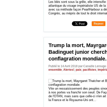
Les blés sont sous la grêle, elle intensifi
atlantique du visage impérialiste US de la
avec sa méthode façon PearlHarbour a déc
Congrès, au mépris de tout le droit internat
Repost
0
Trump la mort, Mayrgar
Badinguet junior cherch
conflagration mondiale.
Publié le 14 Avril 2018 par Canaille Lerouge
ensemble
,
Alertes!
,
paix
,
pacifistes
,
impéri
Vite un ressaisissement des peuples sinon
à nos portes va franchir son seuil. De Faç
de l'OTAN, mais sans que celle-ci n'en ai
la France et le Royaume-Uni ont...