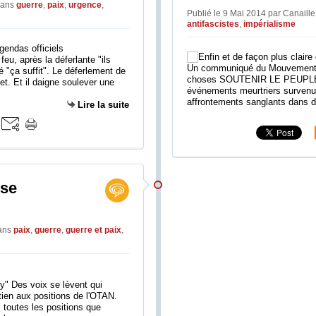
ans
guerre
,
paix
,
urgence
,
Publié le 9 Mai 2014 par Canaill
antifascistes
,
impérialisme
u, après la déferlante "ils
Un communiqué du Mouvement de
é "ça suffit". Le déferlement de
choses SOUTENIR LE PEUPLE
et. Et il daigne soulever une
événements meurtriers survenu
affrontements sanglants dans d'a
Lire la suite
ise
ans
paix
,
guerre
,
guerre et paix
,
" Des voix se lèvent qui
ien aux positions de l'OTAN.
 toutes les positions que