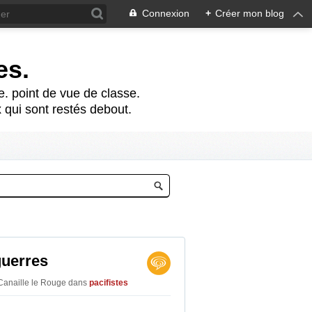
Connexion
+
Créer mon blog
es.
te. point de vue de classe.
 qui sont restés debout.
guerres
Canaille le Rouge
dans
pacifistes