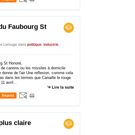
0
 du Faubourg St
lle Lerouge
dans
politique
,
industrie
,
de canons ou les missiles à domicile
se donne de l'air Une reflexion, comme cela
as dans les termes que Canaille le rouge
11 avril...
Lire la suite
Repost
0
plus claire