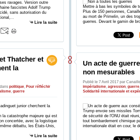
e ses ravages. Version outre
Mettre à bas les symboles de tou
 haine fascistes Adolf Trump
Plus de 150 personnes, Canaill
idé, sans autorisation du
au mort de Primelin, un des tro
ional,...
guerres. Devant le gamin de bro
Lire la suite
et Thatcher et
Un acte de guerr
ent la
non mesurables
Publié le 7 Avril 2017 par Canail
dans
politique
,
Pour réfléchir
impérialisme
,
agression
,
guerre
alisme
,
guerre
Solidarité internationale et exp
Trump envoie ses missiles Tomh
 la catastrophe majeure qui est
de sécurité de l'ONU était réun
on concertée, avec la logistique
tout bombardement chimique par
t même débattu, les États-Unis,
internationale était en cour, le 
Lire la suite