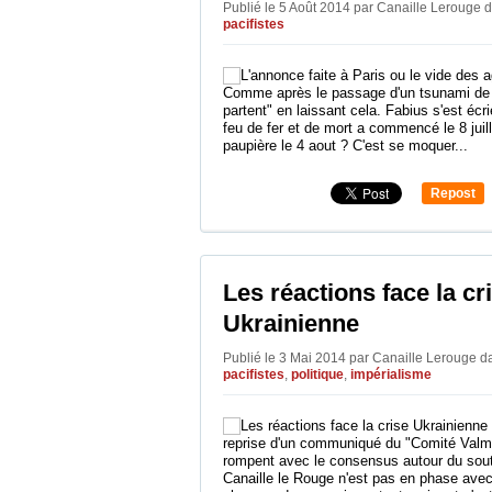
Publié le 5 Août 2014 par Canaille Lerouge
d
pacifistes
Comme après le passage d'un tsunami de fe
partent" en laissant cela. Fabius s'est écri
feu de fer et de mort a commencé le 8 juill
paupière le 4 aout ? C'est se moquer...
Repost
0
Les réactions face la cr
Ukrainienne
Publié le 3 Mai 2014 par Canaille Lerouge
d
pacifistes
,
politique
,
impérialisme
reprise d'un communiqué du "Comité Valmy
rompent avec le consensus autour du sout
Canaille le Rouge n'est pas en phase avec