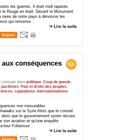
tes les guerres. Il était midi tapante.
e le Rouge en était. Devant le Monument
p rares de notre pays à dénoncer les
nze qui renverse...
Lire la suite
Repost
0
e aux conséquences
le Lerouge
dans
politique
,
Coup de gueule
,
,
pacifistes
,
Paix et droits des peuples
,
ériences
,
capitalisme
,
internationalisme
awaks sur la Syrie Alors que le conseil
i, alors que le gouvernement syrien récuse
 son aviation et qu'une enquête
docteur Follamour...
Lire la suite
Repost