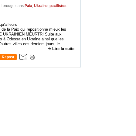
e Lerouge
dans
Paix
,
Ukraine
,
pacifistes
,
 la Paix qui repositionne mieux les
 UKRAINIEN MEURTRI Suite aux
s à Odessa en Ukraine ainsi que les
utres villes ces derniers jours, le...
Lire la suite
Repost
0