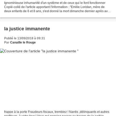
Ignominieuse inhumanité d'un système et de ceux qui le font fonctionner
Copié-collé de l'article apportant l'information : "Emilie Loridan, mère de
deux enfants de 6 et 8 ans, s'est donné la mort dimanche dernier après avoir
lancé plusieurs appels à l'aide....
la justice immanente
Publié le 13/09/2018 à 09:31
Par
Canaille le Rouge
frappe à la porte Fraudeurs fiscaux, tremblez ! Nantis ,délinquants et autres
profiteurs, à votre tour ! Vous qui pensiez passer au travers de la justice