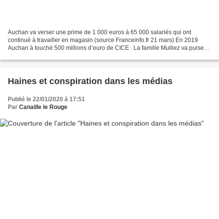
Auchan va verser une prime de 1 000 euros à 65 000 salariés qui ont
continué à travailler en magasin (source Franceinfo.fr 21 mars) En 2019
Auchan à touché 500 millions d’euro de CICE . La famille Mulliez va puiser
dans cette manne pour en 2020 en verser...
Haines et conspiration dans les médias
Publié le 22/01/2020 à 17:51
Par
Canaille le Rouge