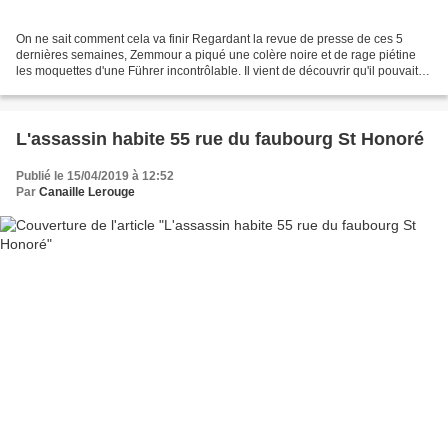
On ne sait comment cela va finir Regardant la revue de presse de ces 5
dernières semaines, Zemmour a piqué une colère noire et de rage piétine
les moquettes d'une Führer incontrôlable. Il vient de découvrir qu'il pouvait
exister plus abject que lui sur...
L'assassin habite 55 rue du faubourg St Honoré
Publié le 15/04/2019 à 12:52
Par
Canaille Lerouge