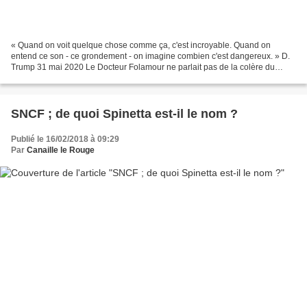
« Quand on voit quelque chose comme ça, c'est incroyable. Quand on
entend ce son - ce grondement - on imagine combien c'est dangereux. » D.
Trump 31 mai 2020 Le Docteur Folamour ne parlait pas de la colère du
peuple américain qui déferle mais du lancement...
SNCF ; de quoi Spinetta est-il le nom ?
Publié le 16/02/2018 à 09:29
Par
Canaille le Rouge