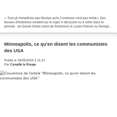
♫ Tout çà n'empêche pas Nicolas qu'la Commune n'est pas morte♫ Des
travaux d'historiens existent sur le sujet. A découvrir ou à relire dans la
période : de Daniel Defoe (celui de Robinson) à Lucien Febvre ou Georges
Lefebvre, cette publication au titre...
Minneapolis, ce qu'en disent les communistes
des USA
Publié le 30/05/2020 à 11:31
Par
Canaille le Rouge