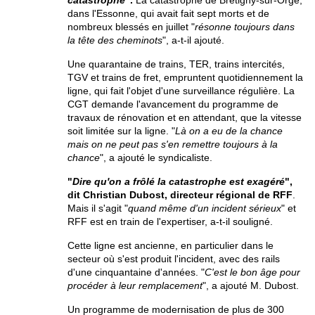
catastrophe
".
La catastrophe de Brétigny-sur-Orge,
dans l'Essonne, qui avait fait sept morts et de
nombreux blessés en juillet "
résonne toujours dans
la tête des cheminots
", a-t-il ajouté.
Une quarantaine de trains, TER, trains intercités,
TGV et trains de fret, empruntent quotidiennement la
ligne, qui fait l'objet d'une surveillance régulière. La
CGT demande l'avancement du programme de
travaux de rénovation et en attendant, que la vitesse
soit limitée sur la ligne. "
Là on a eu de la chance
mais on ne peut pas s'en remettre toujours à la
chance
", a ajouté le syndicaliste.
"
Dire qu'on a frôlé la catastrophe est exagéré
",
dit Christian Dubost, directeur régional de RFF
.
Mais il s'agit "
quand même d'un incident sérieux
" et
RFF est en train de l'expertiser, a-t-il souligné.
Cette ligne est ancienne, en particulier dans le
secteur où s'est produit l'incident, avec des rails
d'une cinquantaine d'années. "
C'est le bon âge pour
procéder à leur remplacement
", a ajouté M. Dubost.
Un programme de modernisation de plus de 300