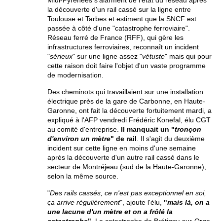
Midi-Pyrénées s'alarment de l'état du réseau après
la découverte d'un rail cassé sur la ligne entre
Toulouse et Tarbes et estiment que la SNCF est
passée à côté d'une "catastrophe ferroviaire".
Réseau ferré de France (RFF), qui gère les
infrastructures ferroviaires, reconnaît un incident
"
sérieux
" sur une ligne assez "
vétuste
" mais qui pour
cette raison doit faire l'objet d'un vaste programme
de modernisation.
Des cheminots qui travaillaient sur une installation
électrique près de la gare de Carbonne, en Haute-
Garonne, ont fait la découverte fortuitement mardi, a
expliqué à l'AFP vendredi Frédéric Konefal, élu CGT
au comité d'entreprise.
Il manquait un "
tronçon
d'environ un mètre
" de rail
. Il s'agit du deuxième
incident sur cette ligne en moins d'une semaine
après la découverte d'un autre rail cassé dans le
secteur de Montréjeau (sud de la Haute-Garonne),
selon la même source.
"
Des rails cassés, ce n'est pas exceptionnel en soi,
ça arrive régulièrement
", ajoute l'élu,
"
mais là, on a
une lacune d'un mètre et on a frôlé la