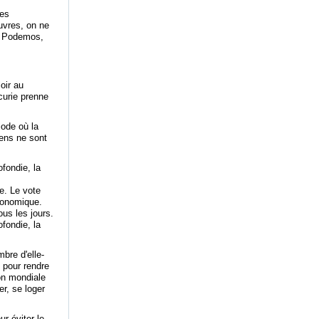
res
auvres, on ne
a, Podemos,
oir au
ncurie prenne
iode où la
éens ne sont
ofondie, la
e. Le vote
conomique.
ous les jours.
ofondie, la
mbre d'elle-
 pour rendre
on mondiale
er, se loger
r éviter le