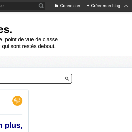
Connexion
+
Créer mon blog
es.
te. point de vue de classe.
 qui sont restés debout.
n plus,