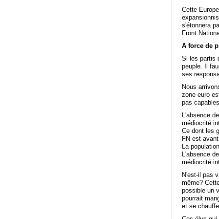
Cette Europe
expansionnist
s'étonnera pa
Front Nationa
A force de p
Si les partis
peuple. Il fa
ses responsab
Nous arrivon
zone euro es
pas capables
L'absence de 
médiocrité in
Ce dont les 
FN est avant
La population
L'absence de 
médiocrité in
N'est-il pas 
même? Cette d
possible un v
pourrait mang
et se chauffe
Ces élus qui 