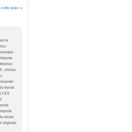
 lutte paie
ent le
élus
 exemple :
n'importe
éférence
 , choisis
ls
présenter
 travail .
US CES
t
éments
importe
 le moule
r virginale