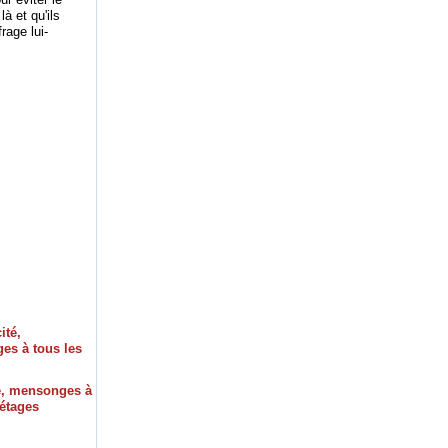
à et qu'ils
rage lui-
é, mensonges à
 étages