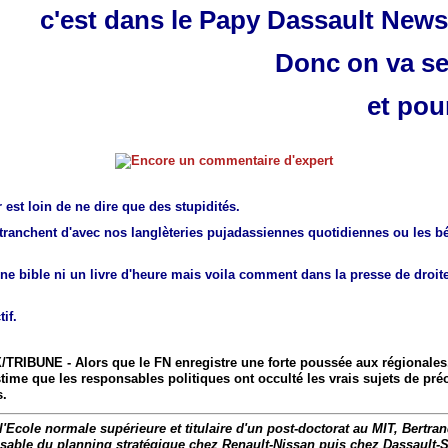
c'est dans le Papy Dassault News
Donc on va se 
et pour
est loin de ne dire que des stupidités.
tranchent d'avec nos langlèteries pujadassiennes quotidiennes ou les bé
une bible ni un livre d'heure mais voila comment dans la presse de droite
tif.
RIBUNE - Alors que le FN enregistre une forte poussée aux régionales
ime que les responsables politiques ont occulté les vrais sujets de pr
s.
'Ecole normale supérieure et titulaire d'un post-doctorat au MIT, Bertr
nsable du planning stratégique chez Renault-Nissan puis chez Dassault-S