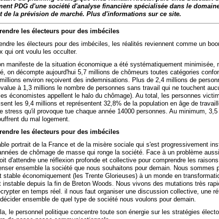
ment PDG d'une société d'analyse financière spécialisée dans le domaine 
t de la prévision de marché. Plus d'informations sur ce site.
rendre les électeurs pour des imbéciles
rendre les électeurs pour des imbéciles, les réalités reviennent comme un bo
x qui ont voulu les occulter.
on manifeste de la situation économique a été systématiquement minimisée, 
ité, on décompte aujourd'hui 5,7 millions de chômeurs toutes catégories confo
millions environ reçoivent des indemnisations. Plus de 2,4 millions de perso
value à 1,3 millions le nombre de personnes sans travail qui ne touchent auc
 les économistes appellent le halo du chômage). Au total, les personnes victi
ent les 9,4 millions et représentent 32,8% de la population en âge de travaille
e stress qu'il provoque tue chaque année 14000 personnes. Au minimum, 3,5 
uffrent du mal logement.
rendre les électeurs pour des imbéciles
table portrait de la France et de la misère sociale qui s'est progressivement inst
années de chômage de masse qui ronge la société. Face à un problème aussi
oit d'attendre une réflexion profonde et collective pour comprendre les raisons
enser ensemble la société que nous souhaitons pour demain. Nous sommes 
t stable économiquement (les Trente Glorieuses) à un monde en transformati
t instable depuis la fin de Breton Woods. Nous vivons des mutations très rapid
décrypter en temps réel. il nous faut organiser une discussion collective, une ré
 décider ensemble de quel type de société nous voulons pour demain.
la, le personnel politique concentre toute son énergie sur les stratégies électo