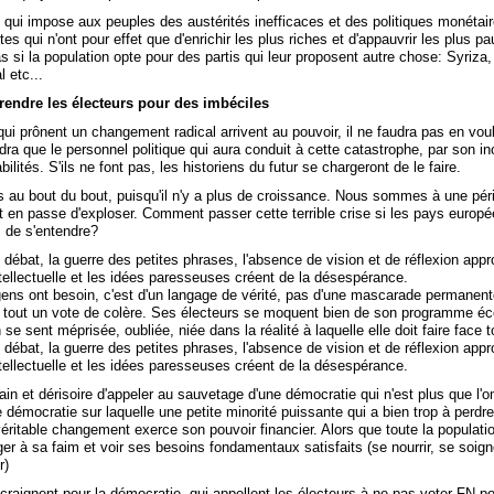
 qui impose aux peuples des austérités inefficaces et des politiques monétai
es qui n'ont pour effet que d'enrichir les plus riches et d'appauvrir les plus p
s si la population opte pour des partis qui leur proposent autre chose: Syriz
l etc...
rendre les électeurs pour des imbéciles
 qui prônent un changement radical arrivent au pouvoir, il ne faudra pas en voul
udra que le personnel politique qui aura conduit à cette catastrophe, par son i
ilités. S'ils ne font pas, les historiens du futur se chargeront de le faire.
s au bout du bout, puisqu'il n'y a plus de croissance. Nous sommes à une pér
t en passe d'exploser. Comment passer cette terrible crise si les pays europ
 de s'entendre?
débat, la guerre des petites phrases, l'absence de vision et de réflexion appr
tellectuelle et les idées paresseuses créent de la désespérance.
gens ont besoin, c'est d'un langage de vérité, pas d'une mascarade permanent
 tout un vote de colère. Ses électeurs se moquent bien de son programme é
 se sent méprisée, oubliée, niée dans la réalité à laquelle elle doit faire face t
débat, la guerre des petites phrases, l'absence de vision et de réflexion appr
tellectuelle et les idées paresseuses créent de la désespérance.
vain et dérisoire d'appeler au sauvetage d'une démocratie qui n'est plus que l'o
émocratie sur laquelle une petite minorité puissante qui a bien trop à perdre
éritable changement exerce son pouvoir financier. Alors que toute la populati
er à sa faim et voir ses besoins fondamentaux satisfaits (se nourrir, se soign
r)
craignent pour la démocratie, qui appellent les électeurs à ne pas voter FN pou