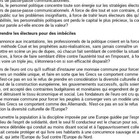
ours de passe-passe communicationnels.
la, le personnel politique concentre toute son énergie sur les stratégies électo
urs de passe-passe communicationnels. A force de dire tout et son contraire, 
 public sur les problèmes insignifiants, à force de trahir leurs électeurs dès qu'
ilités, les personnalités politiques ont perdu le capital le plus précieux, la co
eur parole a-t-elle encore de la valeur?
rendre les électeurs pour des imbéciles
annonce aux incantations, les professionnels de la politique croient en la forc
 méthode Coué et les prophéties auto-réalisatrices, sans jamais connaître un 
ttre en scène un jeu de dupes, où chacun fait semblant de contrôler la situa
ices, à force de faire semblant d'être contre l'austérité tout en l'imposant, à fo
 voire un triple jeu, s'étonnera-t-on si son efficacité disparaît?
s de l'euro ont cru qu'il suffirait d'instaurer une monnaie commune pour force
vers un modèle unique, et faire en sorte que les Grecs se comportent comme
est-ce pas en soi le refus de prendre en considération la diversité culturelle 
ut de la construction européenne, les gouvernements successifs, qu'ils soien
, ont accepté des contraintes budgétaires et monétaires qui engendrent de g
t détruisent le tissu économique et social. Les fondateurs de l'euro ont cru qu'i
une monnaie commune pour forcer les peuples à converger vers un modèle uniqu
 les Grecs se comportent comme des Allemands. N'est-ce pas en soi le refus
ion la diversité culturelle de l'Europe?
umettre la population à la discipline imposée par une Europe guidée par l'espr
lieu de l'esprit de solidarité, dont le seul fil conducteur est le chacun pour soi
ence débridée qui conduit au moins disant social et à l'appauvrissement colle
tait censée protéger et qui livre ses habitants à une concurrence sauvage et
cal, qui jette l'Europe du Sud contre l'Europe du Nord.