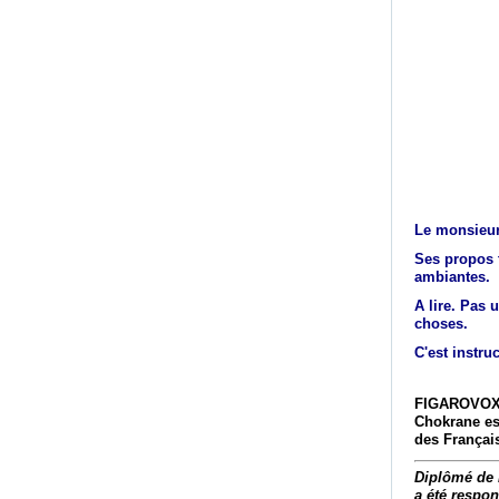
Le monsieur 
Ses propos 
ambiantes.
A lire. Pas 
choses.
C'est instruc
FIGAROVOX/T
Chokrane est
des Françai
Diplômé de l
a été respo