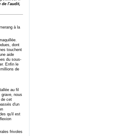
de l'audit,
omerang à la
maquillée.
ndues, dont
nnes touchent
une aide
mes du sous-
r. Enfin le
millions de
allée au fil
 grave, nous
 de cet
passés d'un
on
es qu'il est
flexion
rales frivoles