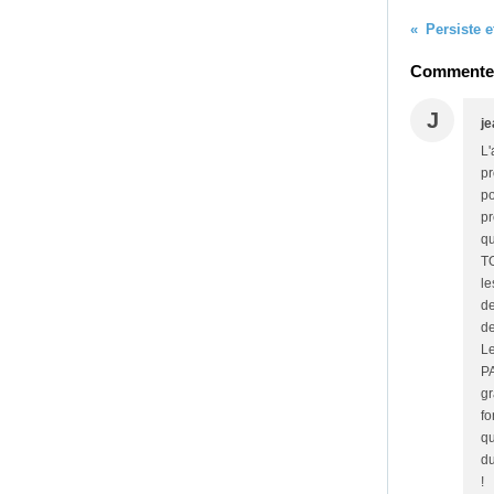
Persiste e
Commenter 
J
j
L'
pr
po
pr
qu
TO
le
de
de
Le
PA
gr
f
qu
du
!