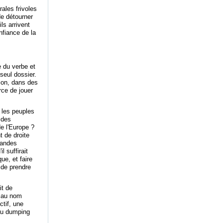
rales frivoles
de détourner
ils arrivent
nfiance de la
e du verbe et
seul dossier.
tion, dans des
rce de jouer
r les peuples
 des
de l'Europe ?
t de droite
randes
l suffirait
e, et faire
 de prendre
it de
, au nom
ctif, une
 au dumping