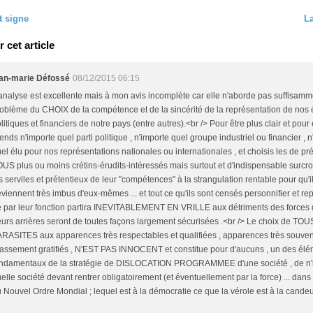
t signe
La
cet article
ean-marie Défossé
08/12/2015 06:15
analyse est excellente mais à mon avis incomplète car elle n'aborde pas suffisamm
oblème du CHOIX de la compétence et de la sincérité de la représentation de nos 
litiques et financiers de notre pays (entre autres).<br /> Pour être plus clair et pour
ends n'importe quel parti politique , n'importe quel groupe industriel ou financier , 
el élu pour nos représentations nationales ou internationales , et choisis les de pr
US plus ou moins crétins-érudits-intéressés mais surtout et d'indispensable surcroît
s serviles et prétentieux de leur "compétences" à la strangulation rentable pour qu'i
viennent très imbus d'eux-mêmes ... et tout ce qu'ils sont censés personnifier et re
 par leur fonction partira INEVITABLEMENT EN VRILLE aux détriments des forces du
urs arrières seront de toutes façons largement sécurisées .<br /> Le choix de TO
RASITES aux apparences très respectables et qualifiées , apparences très souven
assement gratifiés , N'EST PAS INNOCENT et constitue pour d'aucuns , un des él
ondamentaux de la stratégie de DISLOCATION PROGRAMMEE d'une société , de n'
elle société devant rentrer obligatoirement (et éventuellement par la force) ... dans
 Nouvel Ordre Mondial ; lequel est à la démocratie ce que la vérole est à la candeu