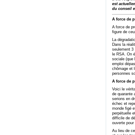
est actuelle
du conseil e
A force de p
A force de p
figure de ceu
La dégradati
Dans la réal
seulement 3 
le RSA. On é
sociale (que
emploi dépass
chômage et l
personnes so
A force de p
Voici le véri
de quarante 
serions en dr
échec et rep
monde figé e
perpétuelle e
difficile de 
ouverte pour
Au lieu de ce