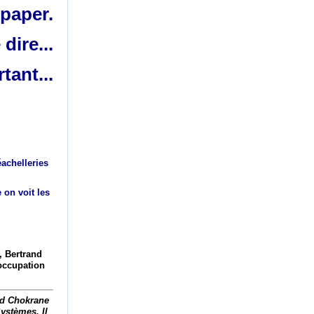
paper.
dire...
tant...
achelleries
 on voit les
, Bertrand
éoccupation
and Chokrane
ystèmes. Il