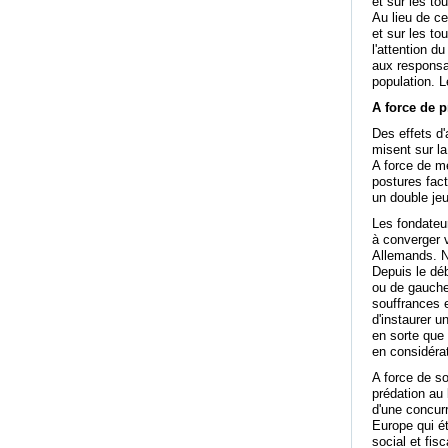
et sur les t
Au lieu de ce
et sur les to
l'attention du
aux responsab
population. L
A force de p
Des effets d'
misent sur la
A force de me
postures fact
un double jeu
Les fondateur
à converger 
Allemands. N'
Depuis le déb
ou de gauche
souffrances e
d'instaurer 
en sorte que
en considérat
A force de so
prédation au 
d'une concurr
Europe qui é
social et fis