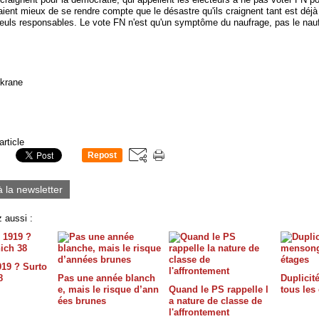
aient mieux de se rendre compte que le désastre qu'ils craignent tant est déjà l
seuls responsables. Le vote FN n'est qu'un symptôme du naufrage, pas le nauf
okrane
article
Repost
0
à la newsletter
 aussi :
919 ? Surto
8
Pas une année blanch
Duplicit
e, mais le risque d’ann
Quand le PS rappelle l
tous les
ées brunes
a nature de classe de
l'affrontement