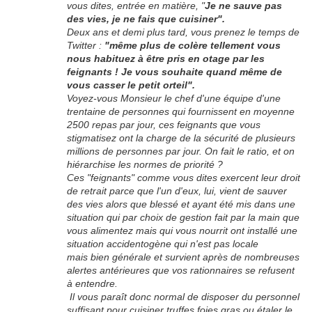
vous dites, entrée en matière, "
Je ne sauve pas
des vies, je ne fais que cuisiner".
Deux ans et demi plus tard, vous prenez le temps de
Twitter :
"même plus de colère tellement vous
nous habituez à être pris en otage par les
feignants ! Je vous souhaite quand même de
vous casser le petit orteil".
Voyez-vous Monsieur le chef d'une équipe d'une
trentaine de personnes qui fournissent en moyenne
2500 repas par jour, ces feignants que vous
stigmatisez ont la charge de la sécurité de plusieurs
millions de personnes par jour. On fait le ratio, et on
hiérarchise les normes de priorité ?
Ces "feignants" comme vous dites exercent leur droit
de retrait parce que l'un d'eux, lui, vient de sauver
des vies alors que blessé et ayant été mis dans une
situation qui par choix de gestion fait par la main que
vous alimentez mais qui vous nourrit ont installé une
situation accidentogène qui n'est pas locale
mais bien générale et survient après de nombreuses
alertes antérieures que vos rationnaires se refusent
à entendre.
Il vous paraît donc normal de disposer du personnel
suffisant pour cuisiner truffes foies gras ou étaler le