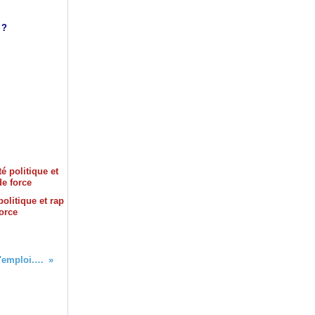
S ?
olitique et rap
force
Retraites MEDEF- Macron, Mode d'emploi. connaitre pour combattre