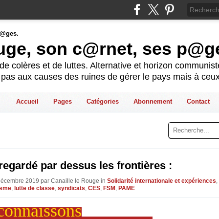
ouge, son c@rnet, ses p@g
e colères et de luttes. Alternative et horizon communis
t pas aux causes des ruines de gérer le pays mais à ceux
Accueil
Pages
Catégories
Abonnement
Contact
regardé par dessus les frontières :
Décembre 2019 par Canaille le Rouge in
Solidarité internationale et expériences
,
isme
,
lutte de classe
,
syndicats
,
CES
,
FSM
,
PAME
connaissons