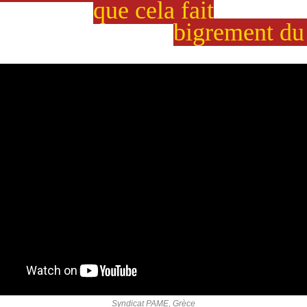
que cela fait
bigrement du
Syndicat PAME, Grèce