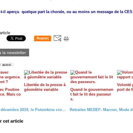
-t-il aperçu quelque part la chorale, ou au moins un message de la CE
article
Repost
0
à la newsletter
 aussi :
Libertée de la presse à
Volonté p
vec Poutine
géométrie variable
Quand le gouvernemen
port de 
ce. Mais co
t fait le lit des passeur
s.
Quand en décembre 2019, le Potemkine croise sur les côtes de France
cet article