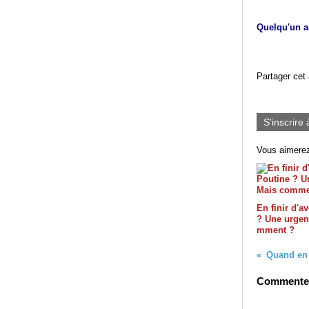
Quelqu'un a
Partager cet 
S'inscrire 
Vous aimerez
En finir d'a
? Une urgen
mment ?
Commenter 