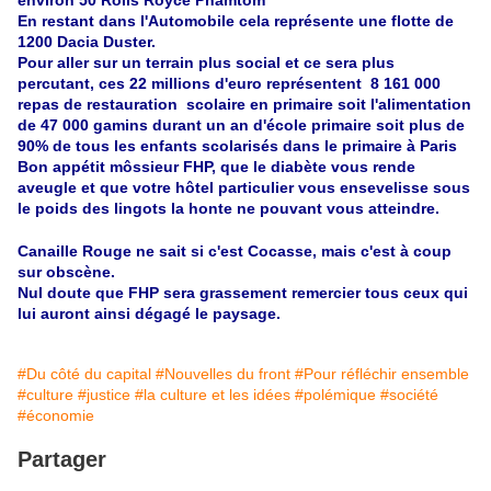
environ 50 Rolls Royce Phamtom
En restant dans l'Automobile cela représente une flotte de
1200 Dacia Duster.
Pour aller sur un terrain plus social et ce sera plus
percutant, ces 22 millions d'euro représentent 8 161 000
repas de restauration scolaire en primaire soit l'alimentation
de 47 000 gamins durant un an d'école primaire soit plus de
90% de tous les enfants scolarisés dans le primaire à Paris
Bon
appétit
môssieur FHP, que le
diabète
vous rende
aveugle et que votre hôtel particulier vous
ensevelisse
sous
le poids des lingots la honte ne pouvant vous atteindre.
Canaille Rouge ne sait si c'est Cocasse, mais c'est à coup
sur obscène.
Nul doute que FHP sera grassement remercier tous ceux qui
lui auront ainsi dégagé le paysage.
#Du côté du capital
#Nouvelles du front
#Pour réfléchir ensemble
#culture
#justice
#la culture et les idées
#polémique
#société
#économie
Partager