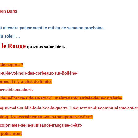
lon Burki
oi attendre patiemment le milieu de semaine prochaine.
 du soleil …
 le Rouge
qui
vous salue bien.
fais-quoi- ?
tu-le-vol-noir-des-corbeaux-sur-Bollène-
rnes-il-n'y-a-plus-de-limite-
nce-aide-au-stock-
rie-la-France-aide-au-stock", maintenant-l'arrivée-de-la-cavalerie-
taque-mais-oublie-le-but-de-la-guerre. La-question-du-communisme-est-
nfo-qui-va-certainement-vous-transporter-de-fierté
coloniales-de-la-suffisance-française-d-état-
-potes-iront