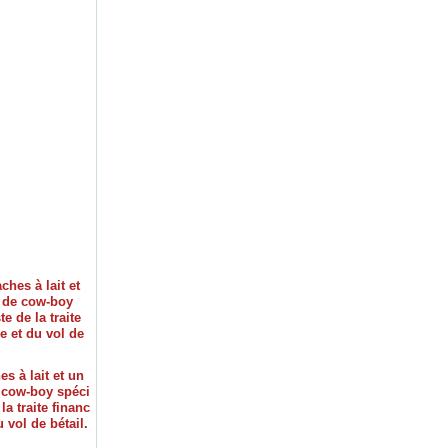
s à lait et un
 cow-boy spéci
 la traite financ
u vol de bétail.