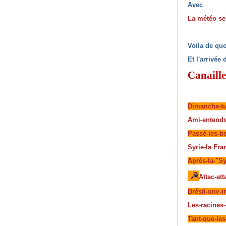
Avec
La météo se
Voila de qu
Et l'arrivée
Canaille
Dimanche-tu-
Ami-entends-
Passé-les-bo
Syrie-la Fra
Après-la-"Sy
☭
Attac-at
Brésil-une-i
Les-racines-
Tant-que-les