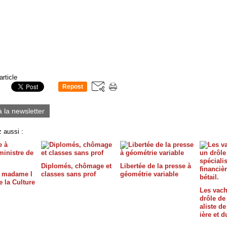
article
Repost
0
à la newsletter
 aussi :
Diplomés, chômage et
Libertée de la presse à
à madame l
classes sans prof
géométrie variable
e la Culture
Les vache
drôle de
aliste de
ière et d