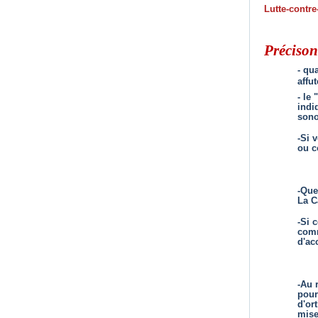
Lutte-contre
Précison
- qu
affu
- le "
indi
sono
-Si 
ou c
-Que
La C
-Si 
comm
d'acc
-Au 
pour
d'or
mis