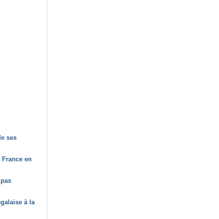
de ses
a France en
 pas
galaise à la