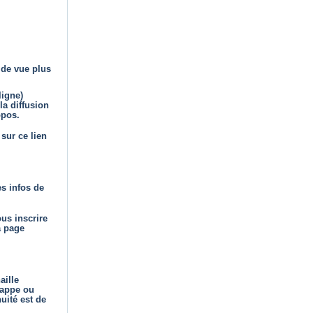
 de vue plus
ligne)
la diffusion
opos.
sur ce lien
es infos de
us inscrire
a page
aille
rappe ou
uité est de