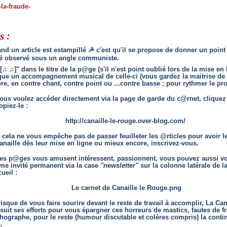
-la-fraude-
s :
and un article est estampillé
☭
c'est qu'il se propose de donner un point
té observé sous un angle communiste.
[
♫
♫
]" dans le titre de la p@ge (s'il n'est point oublié lors de la mise en 
que un accompagnement musical de celle-ci (vous gardez la maitrise de 
re, en contre chant, contre point ou ...contre basse ; pour rythmer le pr
vous voulez accéder directement via la page de garde du c@rnet, cliquez 
opiez-le :
http://canaille-le-rouge.over-blog.com/
 cela ne vous empêche pas de passer feuilleter les @rticles pour avoir l
anaille dès leur mise en ligne ou mieux encore, inscrivez-vous.
ces p@ges vous amusent intéressent, passionnent, vous pouvez aussi vo
e invité permanent via la case
"newsletter"
sur la colonne latérale de l
ueil :
Le carnet de Canaille le Rouge.png
risque de vous faire sourire devant le reste de travail à accomplir, La Can
suit ses efforts pour vous épargner ces horreurs de mastics, fautes de f
thographe, pour le reste (humour discutable et colères compris) la contin
e
.