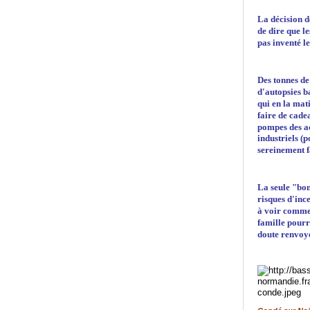
La décision d
de dire que l
pas inventé l
Des tonnes de
d'autopsies b
qui en la mat
faire de cade
pompes des ac
industriels (
sereinement f
La seule "bon
risques d'inc
à voir commen
famille pourr
doute renvoye