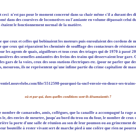
t ceci n'est pas
pour le moment
concerné dans sa chair même s'il a durant des d
omé dans des coursives de locomotives ou l'amiante en volume dépassait celui du
s étaient le fonctionnement normal de la matière.
e que ceux et celles qui bobinaient les moteurs puis enroulaient des cordons de 
e que ceux qui réparaient les cheminée de soufflage des contacteurs de résistance
ur les agents de quais, aiguilleurs et tous ceux des triages qui de 1970 à passé 2
oussières des semelles amiantées des freins des trains qui desservaient leur gare. 
es gars de la voies, ceux des sous stations électriques etc. (pour ne parler que d
s, mesurons, ils ne représentent qu'une infime partie du crime capitaliste de mass
où et par qui, dans quelles conditions sont-ils désamaiantés ?
e nombre de camarades, amis, collègues, que la canaille a accompagné la rage a
ns le, des envies de meurtre, jusqu'au bord du trou ou du four, le nombre de ceux 
rière la porte d'une salle de réunion au son de leur poumon ou au grincement de
leur bouteille à rester vivant sert de marche pied à une colère que rien ne pourr