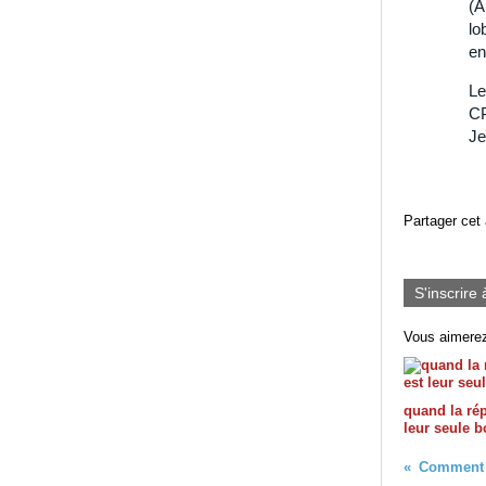
(A
lo
en
Le
CP
Je
Partager cet 
S'inscrire 
Vous aimerez
quand la ré
leur seule 
Comment y 