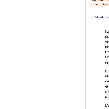
Condé sur Noir
comme telsrem
Le Monde, en 
La
de
ve
de
l'
No
re
Pl
du
de
et
d'
d'
L'