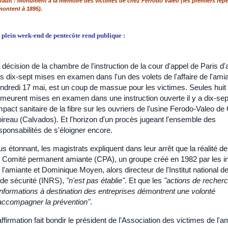
ault : monument à la mémoire des victimes de chez Ferrodo Valéo (les premiers répe
ontent à 1895).
plein week-end de pentecôte rend publique :
 décision de la chambre de l'instruction de la cour d'appel de Paris d'
s dix-sept mises en examen dans l'un des volets de l'affaire de l'ami
ndredi 17 mai, est un coup de massue pour les victimes. Seules hui
meurent mises en examen dans une instruction ouverte il y a dix-sep
impact sanitaire de la fibre sur les ouvriers de l'usine Ferodo-Valeo d
ireau (Calvados). Et l'horizon d'un procès jugeant l'ensemble des
sponsabilités de s'éloigner encore.
us étonnant, les magistrats expliquent dans leur arrêt que la réalité de 
 Comité permanent amiante (CPA), un groupe créé en 1982 par les in
 l'amiante et Dominique Moyen, alors directeur de l'Institut national 
 de sécurité (INRS),
"n'est pas établie"
. Et que les
"actions de recher
informations à destination des entreprises démontrent une volonté
accompagner la prévention"
.
affirmation fait bondir le président de l'Association des victimes de l'a