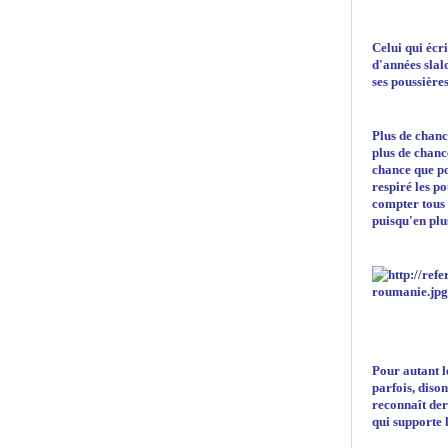
Celui qui écri
d'années slal
ses poussière
Plus de chanc
plus de chanc
chance que po
respiré les p
compter tous l
puisqu'en plu
Pour autant l
parfois, diso
reconnaît der
qui supporte 