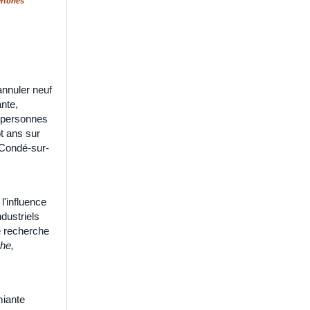
rtoriés
annuler neuf
ante,
t personnes
t ans sur
e Condé-sur-
l'influence
dustriels
de recherche
che,
miante