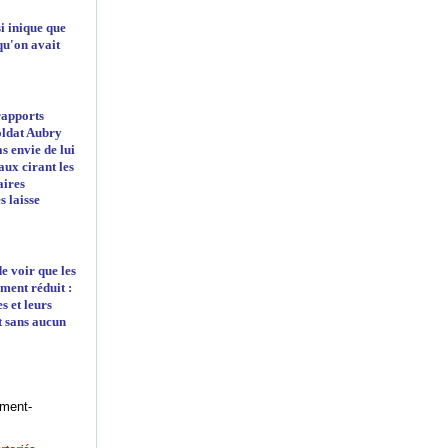
si inique que
qu'on avait
rapports
soldat Aubry
s envie de lui
aux cirant les
aires
s laisse
e voir que les
ement réduit :
s et leurs
t sans aucun