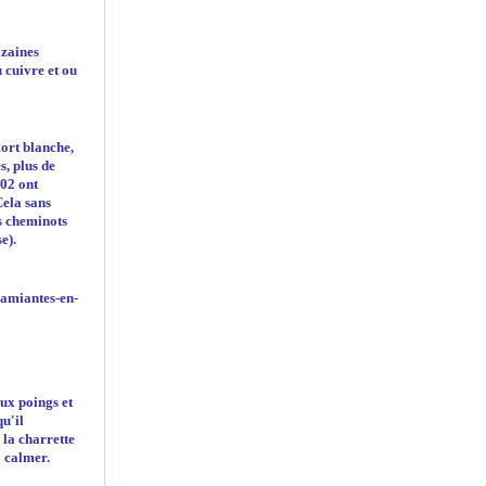
izaines
 cuivre et ou
mort blanche,
s, plus de
002 ont
Cela sans
es cheminots
e).
ux poings et
qu'il
 la charrette
a calmer.