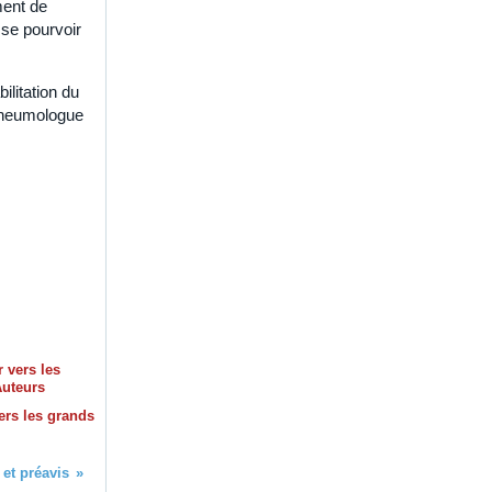
ment de
 se pourvoir
ilitation du
 pneumologue
ers les grands
et préavis