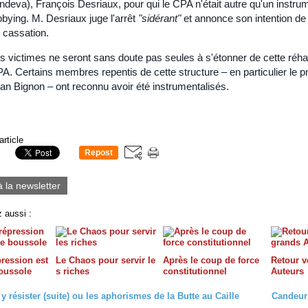
ndeva), François Desriaux, pour qui le CPA n'était autre qu'un instru
bbying. M. Desriaux juge l'arrêt
"sidérant"
et annonce son intention de
 cassation.
s victimes ne seront sans doute pas seules à s'étonner de cette réhab
A. Certains membres repentis de cette structure – en particulier le
an Bignon – ont reconnu avoir été instrumentalisés.
article
Repost
0
à la newsletter
 aussi :
pression est
Le Chaos pour servir le
Après le coup de force
Retour v
boussole
s riches
constitutionnel
Auteurs
résister (suite) ou les aphorismes de la Butte au Caille
Candeur 