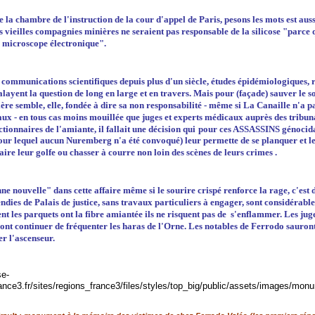
e la chambre de l'instruction de la cour d'appel de Paris, pesons les mots est aus
es vieilles compagnies minières ne seraient pas responsable de la silicose "parce 
e microscope électronique".
 communications scientifiques depuis plus d'un siècle, études épidémiologiques, 
alayent la question de long en large et en travers. Mais pour (façade) sauver le 
ière semble, elle, fondée à dire sa non responsabilité - même si La Canaille n'a pa
aux - en tous cas moins mouillée que juges et experts médicaux auprès des tribun
tionnaires de l'amiante,
il fallait une décision qui
pour ces ASSASSINS génocid
pour lequel aucun Nuremberg n'a été convoqué) leur
permette
de se planquer et le
aire leur golfe ou chasser à courre non loin des scènes de leurs crimes
.
ne nouvelle" dans cette affaire même si le sourire crispé renforce la rage, c'est d
endies de Palais de justice, sans travaux particuliers à engager, sont considérabl
t les parquets ont la fibre amiantée ils ne risquent pas de s'enflammer. Les juge
ont continuer de fréquenter les haras de l'Orne. Les notables de Ferrodo sauron
r l'ascenseur.