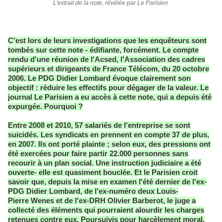
L'extrait de la note, révélée par Le Parisien
C'est lors de leurs investigations que les enquêteurs sont
tombés sur cette note - édifiante, forcément. Le compte
rendu d'une réunion de
l'Acsed
, l'Association des cadres
supérieurs et dirigeants de France
Télécom, du 20 octobre
2006. Le PDG Didier
Lombard évoque clairement son
objectif : réduire les effectifs pour dégager de la valeur. Le
journal
Le Parisien
a eu accès à cette note, qui a depuis été
expurgée. Pourquoi ?
Entre 2008 et 2010, 57 salariés de l'entreprise se sont
suicidés. Les syndicats en prennent en compte 37 de plus,
en 2007. Ils ont porté plainte ; selon eux, des pressions ont
été exercées pour faire partir 22.000 personnes sans
recourir à un plan social. Une instruction judiciaire a été
ouverte- elle est quasiment bouclée. Et le Parisien croit
savoir que, depuis la mise en examen l'été dernier de l'ex-
PDG Didier
Lombard, de l'ex-numéro deux Louis-
Pierre
Wenes
et de l'ex-DRH Olivier Barberot, le juge a
collecté des éléments qui pourraient alourdir les charges
retenues contre eux. Poursuivis pour harcèlement moral,