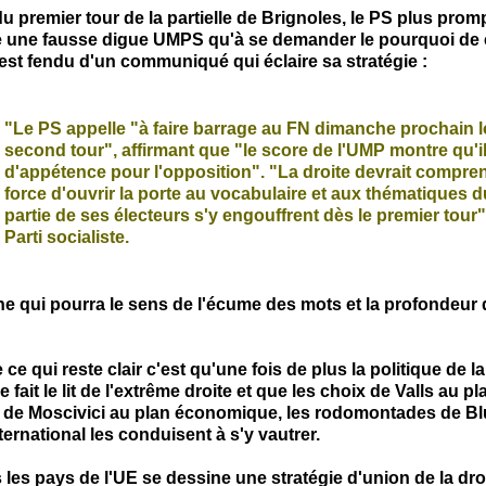
du premier tour de la partielle de Brignoles, le PS plus prom
e une fausse digue
UMPS
qu'à se demander le pourquoi de 
'est fendu d'un communiqué qui éclaire sa stratégie :
"Le PS appelle "à faire barrage au FN dimanche prochain l
second tour", affirmant que "le score de l'UMP montre qu'il
d'appétence pour l'opposition".
"La droite devrait compre
force d'ouvrir la porte au vocabulaire et aux thématiques 
partie de ses électeurs s'y engouffrent dès le premier tour",
Parti socialiste.
 qui pourra le sens de l'écume des mots et la profondeur 
 ce qui reste clair c'est qu'une fois de plus la politique de la
ie
fait
le lit de l'extrême droite et que les choix de Valls au pl
 de Moscivici au plan économique, les rodomontades de B
ternational les conduisent à s'y vautrer.
les pays de l'UE se dessine une stratégie d'union de la dro