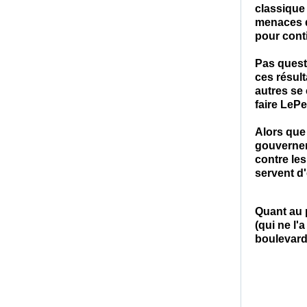
classique
menaces d
pour cont
Pas quest
ces résult
autres se
faire
LeP
Alors que
gouvernem
contre le
servent d'
Quant au p
(qui ne l'
boulevard