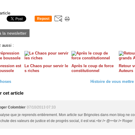
article
Repost
0
à la newsletter
 aussi :
pression est
Le Chaos pour servir le
Après le coup de force
Retour v
boussole
s riches
constitutionnel
Auteurs
hoses
Histoire de vous mettre
cet article
oger Colombier
07/10/2013 07:33
alyse que je reprends entièrement. Mon article sur Brignoles dans mon blog ne co
 chute des valeurs de justice et de progrès social, il est vrai.<br /> @+<br /> Roger