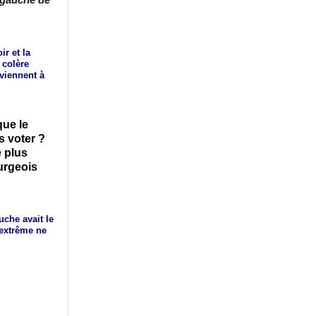
ir et la
 colère
 viennent à
que le
s voter ?
e plus
urgeois
che avait le
n extrême ne