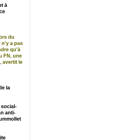
pt à
ce
ors du
 n'y a pas
ndre qu'à
du FN, une
 avertit le
de la
 social-
an anti-
lummollet
ite