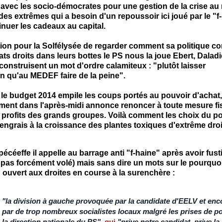
 avec les socio-démocrates pour une gestion de la crise a
es extrêmes qui a besoin d'un repoussoir ici joué par le "
f
inuer les cadeaux au capital.
ion pour la
Solfélysée
de regarder comment sa politique co
ats droits dans leurs bottes le PS nous la joue Ebert, Daladi
 construisent un mot d'ordre calamiteux :
"plutôt laisser
en
qu'au MEDEF faire de la peine".
 le budget 2014 empile les coups portés au pouvoir d'achat,
ent dans l'après-midi annonce renoncer à toute mesure fi
s profits des grands groupes.
Voilà comment les choix du p
engrais à la croissance des plantes toxiques d'extrême droi
écéeffe il appelle au barrage anti "f-haine" après avoir fus
a pas forcément volé) mais sans dire un mots sur le pourquo
 ouvert aux droites en course à la surenchère :
"la division à gauche provoquée par la candidate d'EELV et en
par de trop nombreux socialistes locaux malgré les prises de po
la direction nationale du PS"
, qui
"prive notre candidat, prive l