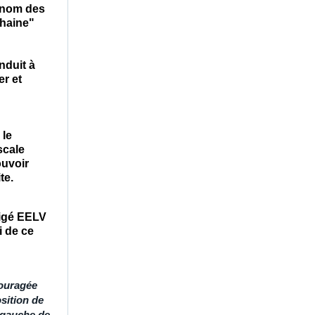
u nom des
-haine
"
nduit à
er et
 le
scale
ouvoir
te.
tigé EELV
i de ce
couragée
sition de
a gauche de