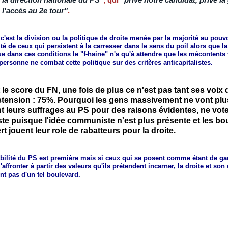
l'accès au 2e tour"
.
c'est la division ou la politique de droite menée par la majorité au pouvo
té de ceux qui persistent à la carresser dans le sens du poil alors que la
e dans ces conditions le "f-haine" n'a qu'à attendre que les mécontents
personne ne combat cette politique sur des critères anticapitalistes.
t le score du FN, une fois de plus ce n'est pas tant ses voix 
stension : 75%. Pourquoi les gens massivement ne vont plu
nt leurs suffrages au PS pour des raisons évidentes, ne vot
e puisque l'idée communiste n'est plus présente et les bo
ert jouent leur role de rabatteurs pour la droite.
bilité du PS est première mais si ceux qui se posent comme étant de gau
'affronter à partir des valeurs qu'ils prétendent incarner, la droite et so
nt pas d'un tel boulevard.