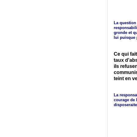
La question 
responsabili
gronde et qu
lui puisque 
Ce qui fai
taux d'ab
ils refuse
communist
teint en v
La responsa
courage de l
disposeraite