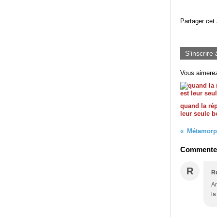
Partager cet 
S'inscrire 
Vous aimerez
quand la ré
leur seule 
Métamorp
Commenter 
R
R
An
la