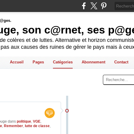
ouge, son c@rnet, ses p@g
e colères et de luttes. Alternative et horizon communis
t pas aux causes des ruines de gérer le pays mais à ceux
Accueil
Pages
Catégories
Abonnement
Contact
rouge
dans
politique
,
VGE
,
le
,
Remember
,
lutte de classe
,