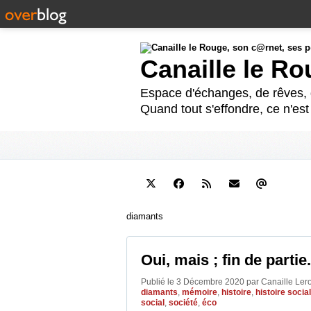
Canaille le R
Espace d'échanges, de rêves, d
Quand tout s'effondre, ce n'es
diamants
Oui, mais ; fin de partie.
Publié le 3 Décembre 2020 par Canaille Le
diamants
,
mémoire
,
histoire
,
histoire socia
social
,
société
,
éco