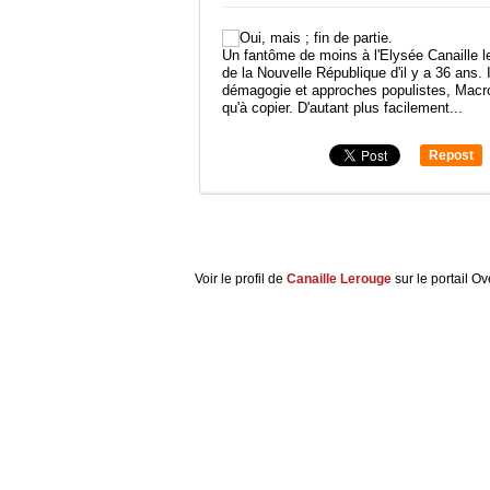
Un fantôme de moins à l'Elysée Canaille l
de la Nouvelle République d'il y a 36 ans. 
démagogie et approches populistes, Macron 
qu'à copier. D'autant plus facilement...
Repost
0
Voir le profil de
Canaille Lerouge
sur le portail O