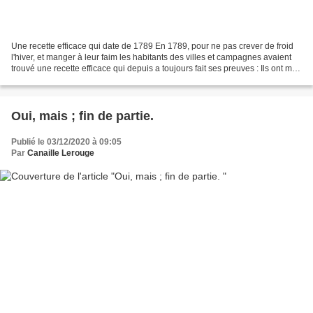
Une recette efficace qui date de 1789 En 1789, pour ne pas crever de froid
l'hiver, et manger à leur faim les habitants des villes et campagnes avaient
trouvé une recette efficace qui depuis a toujours fait ses preuves : Ils ont mis
le feu aux châteaux...
Oui, mais ; fin de partie.
Publié le 03/12/2020 à 09:05
Par
Canaille Lerouge