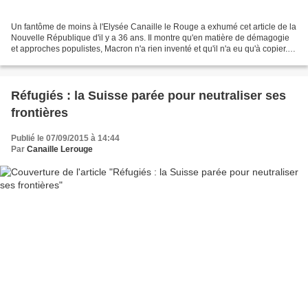
Un fantôme de moins à l'Elysée Canaille le Rouge a exhumé cet article de la
Nouvelle République d'il y a 36 ans. Il montre qu'en matière de démagogie
et approches populistes, Macron n'a rien inventé et qu'il n'a eu qu'à copier.
D'autant plus facilement...
Réfugiés : la Suisse parée pour neutraliser ses
frontières
Publié le 07/09/2015 à 14:44
Par
Canaille Lerouge