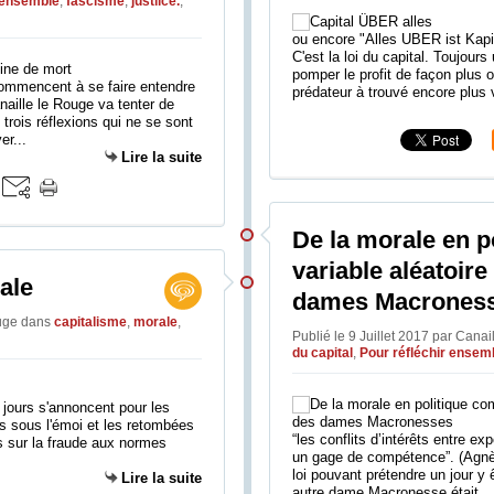
r ensemble
,
fascisme
,
justiice.
,
ou encore "Alles UBER ist Kapi
C'est la loi du capital. Toujours 
pomper le profit de façon plus o
ommencent à se faire entendre
prédateur à trouvé encore plus v
naille le Rouge va tenter de
 trois réflexions qui ne se sont
er...
Lire la suite
De la morale en 
variable aléatoire
ale
dames Macrones
ouge
dans
capitalisme
,
morale
,
Publié le 9 Juillet 2017 par Cana
du capital
,
Pour réfléchir ensem
 jours s'annoncent pour les
s sous l'émoi et les retombées
“les conflits d’intérêts entre e
ns sur la fraude aux normes
un gage de compétence”. (Agnès
loi pouvant prétendre un jour y 
Lire la suite
autre dame Macronesse était...