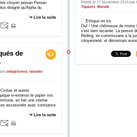
Publié le 17 Novembre 2014 par
être citoyen persan Persan
Topazes
,
Morale
plus éloigné qu'Alpha du
..
Lire la suite
Ouf ! Une chômeuse de moins E
s'est bien recasée. La presse 
Reding, ex-commissaire à la jus
citoyenneté, et désormais euro
qués de
s
ans
intégrismes
,
histoire
,
pique in-extenso le papier mis
ommune, en fait une citerne
sses assassinés avec constance
Lire la suite