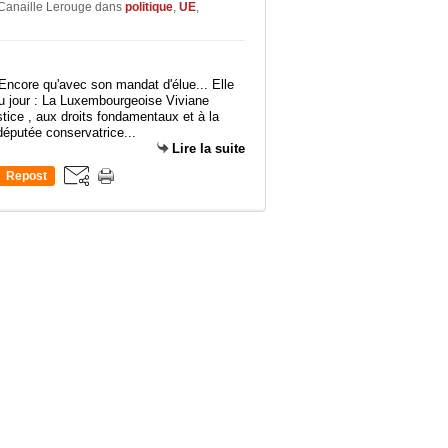
 Canaille Lerouge
dans
politique
,
UE
,
ncore qu'avec son mandat d'élue... Elle
du jour : La Luxembourgeoise Viviane
tice , aux droits fondamentaux et à la
députée conservatrice...
Lire la suite
Repost
0