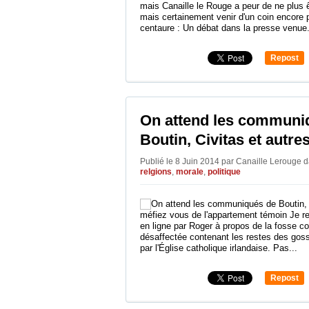
mais Canaille le Rouge a peur de ne plus 
mais certainement venir d'un coin encore 
centaure : Un débat dans la presse venue.
Repost
0
On attend les communi
Boutin, Civitas et autre
Publié le 8 Juin 2014 par Canaille Lerouge
d
relgions
,
morale
,
politique
méfiez vous de l'appartement témoin Je re
en ligne par Roger à propos de la fosse c
désaffectée contenant les restes des go
par l'Église catholique irlandaise. Pas...
Repost
0