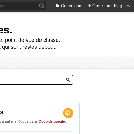
Connexion
+
Créer mon blog
es.
te. point de vue de classe.
 qui sont restés debout.
es
Canaille le Rouge
dans
Coup de gueule
,