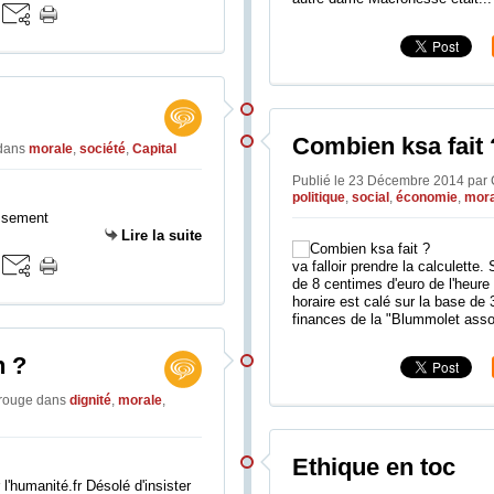
Combien ksa fait 
dans
morale
,
société
,
Capital
Publié le 23 Décembre 2014 par
politique
,
social
,
économie
,
mora
essement
Lire la suite
va falloir prendre la calculett
de 8 centimes d'euro de l'heure
horaire est calé sur la base de
finances de la "Blummolet assoc
n ?
erouge
dans
dignité
,
morale
,
Ethique en toc
 l'humanité.fr Désolé d'insister