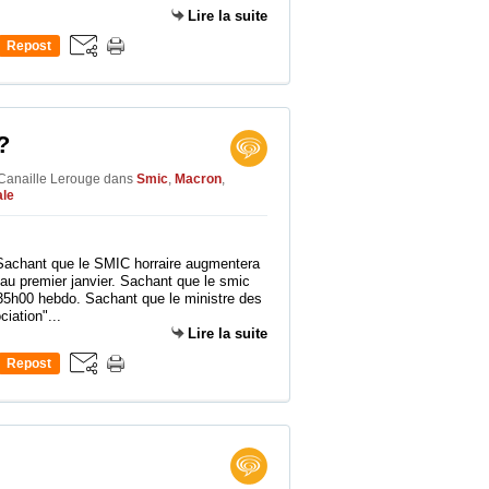
Lire la suite
Repost
0
?
 Canaille Lerouge
dans
Smic
,
Macron
,
le
e. Sachant que le SMIC horraire augmentera
 au premier janvier. Sachant que le smic
 35h00 hebdo. Sachant que le ministre des
iation"...
Lire la suite
Repost
0