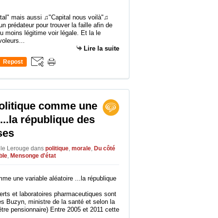
tal" mais aussi ♫"Capital nous voilà"♫
un prédateur pour trouver la faille afin de
u moins légitime voir légale. Et la le
oleurs...
Lire la suite
Repost
0
politique comme une
 ...la république des
ses
ille Lerouge
dans
politique
,
morale
,
Du côté
ble
,
Mensonge d'état
xperts et laboratoires pharmaceutiques sont
 Buzyn, ministre de la santé et selon la
être pensionnaire) Entre 2005 et 2011 cette