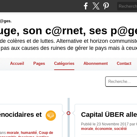
ouge, son c@rnet, ses p@g
e colères et de luttes. Alternative et horizon communis
t pas aux causes des ruines de gérer le pays mais à ceux
Accueil
Pages
Catégories
Abonnement
Contact
nocidaires et
Capital ÜBER all
Publié le 23 Novembre 2017 par 
morale
,
économie
,
société
ans
morale
,
humanité
,
Coup de