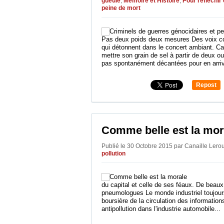
gueule
,
Mémoire et Histoire
,
Pour réfléchi
peine de mort
Pas deux poids deux mesures Des voix c
qui détonnent dans le concert ambiant. Ca
mettre son grain de sel à partir de deux ou
pas spontanément décantées pour en arriv
Repost
0
Comme belle est la mor
Publié le 30 Octobre 2015 par Canaille Ler
pollution
du capital et celle de ses féaux. De beaux
pneumologues Le monde industriel toujour
boursière de la circulation des informatio
antipollution dans l'industrie automobile...