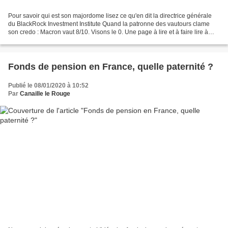
Pour savoir qui est son majordome lisez ce qu'en dit la directrice générale
du BlackRock Investment Institute Quand la patronne des vautours clame
son credo : Macron vaut 8/10. Visons le 0. Une page à lire et à faire lire à
ceux qui persistent à s'interroger...
Fonds de pension en France, quelle paternité ?
Publié le 08/01/2020 à 10:52
Par
Canaille le Rouge