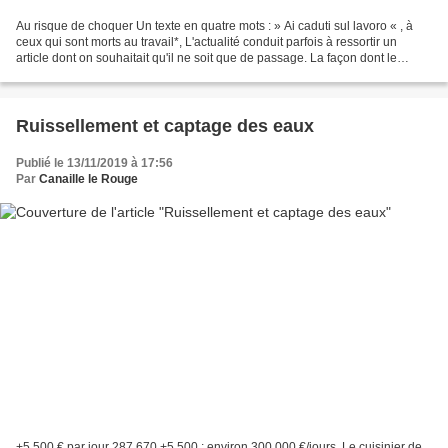
Au risque de choquer Un texte en quatre mots : » Ai caduti sul lavoro « , à
ceux qui sont morts au travail*, L'actualité conduit parfois à ressortir un
article dont on souhaitait qu'il ne soit que de passage. La façon dont le
pouvoir use des média et...
Ruissellement et captage des eaux
Publié le 13/11/2019 à 17:56
Par
Canaille le Rouge
+5 500 € par jour 287 670 +5 500 ; environ 300 000 €/jours. Le cuisinier de