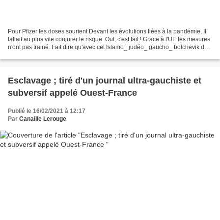
Pour Pfizer les doses sourient Devant les évolutions liées à la pandémie, Il
fallait au plus vite conjurer le risque. Ouf, c'est fait ! Grace à l'UE les mesures
n'ont pas trainé. Fait dire qu'avec cet Islamo_ judéo_ gaucho_ bolchevik de
Biden cela devenait...
Esclavage ; tiré d'un journal ultra-gauchiste et
subversif appelé Ouest-France
Publié le 16/02/2021 à 12:17
Par
Canaille Lerouge