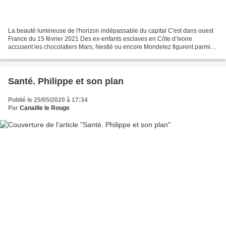
La beauté lumineuse de l'horizon indépassable du capital C'est dans ouest
France du 15 février 2021 Des ex-enfants esclaves en Côte d’Ivoire
accusent les chocolatiers Mars, Nestlé ou encore Mondelez figurent parmi
les sept multinationales mises en cause...
Santé. Philippe et son plan
Publié le 25/05/2020 à 17:34
Par
Canaille le Rouge