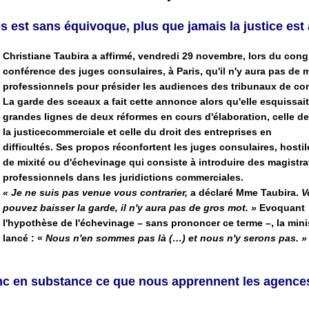
s est sans équivoque, plus que jamais la justice est 
Christiane Taubira a affirmé, vendredi 29 novembre, lors du cong
conférence des juges consulaires, à
Paris
, qu'il n'y aura pas de 
professionnels pour
présider
les audiences des tribunaux de c
La garde des sceaux a fait cette annonce alors qu'elle esquissait
grandes lignes de deux réformes en cours d'élaboration, celle de
la
justice
commerciale et celle du droit des
entreprises
en
difficultés.
Ses
propos réconfortent les juges consulaires, hostile
de mixité ou d'échevinage qui consiste à
introduire
des magistra
professionnels dans les juridictions commerciales.
« Je ne suis pas venue
vous
contrarier
,
a déclaré Mme Taubira.
V
pouvez
baisser
la garde, il n'y aura pas de gros mot. »
Evoquant
l'hypothèse de l'échevinage – sans
prononcer
ce terme –, la mini
lancé : «
Nous n'en sommes pas là (…) et nous n'y serons pas. »
nc en substance ce que nous apprennent les agence