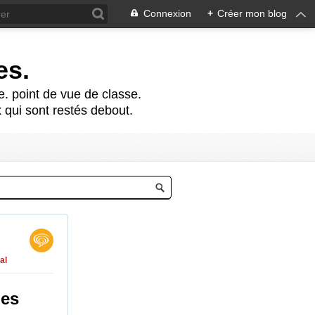
Connexion
+
Créer mon blog
es.
te. point de vue de classe.
 qui sont restés debout.
al
des