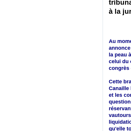
tribun
à la ju
Au momen
annonce v
la peau à
celui du 
congrès 
Cette br
Canaille
et les c
question,
réservan
vautours 
liquidat
qu'elle t