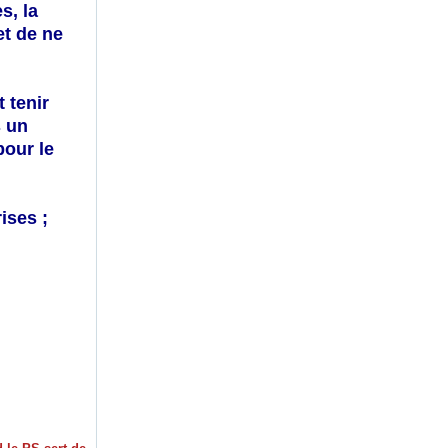
s, la
et de ne
 tenir
s un
pour le
ises ;