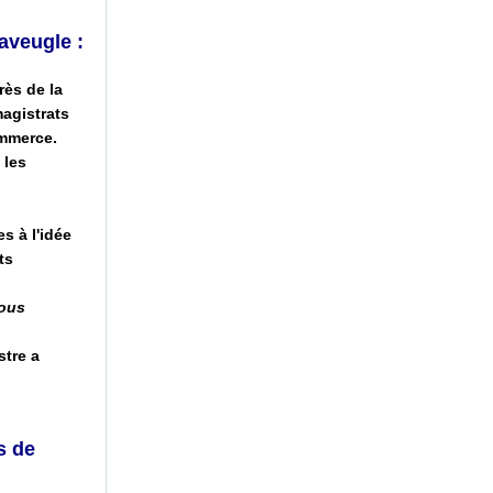
aveugle :
rès de la
magistrats
ommerce.
 les
s à l'idée
ts
ous
stre a
s de