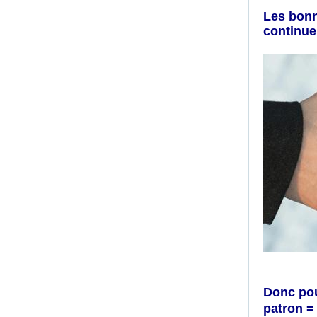
Les bonn
continue
Donc pour
patron
=