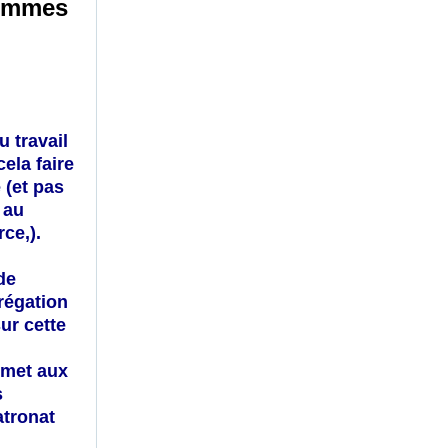
hommes
 travail
ela faire
e
(et pas
 au
rce
,)
.
de
régation
ur cette
rmet aux
s
atronat