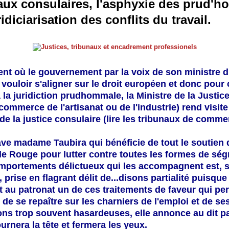
aux consulaires, l'asphyxie des prud'
ridiciarisation des conflits du travail.
t où le gouvernement par la voix de son ministre du
ouloir s'aligner sur le droit européen et donc pour c
 la juridiction prudhommale, la Ministre de la Justic
commerce de l'artisanat ou de l'industrie)
rend visite
de la justice consulaire
(lire les tribunaux de comme
ave madame Taubira qui bénéficie de tout le soutien 
 le Rouge pour lutter contre toutes les formes de ség
omportements délictueux qui les accompagnent est, s
 prise en flagrant délit de...disons partialité puisque
t au patronat un de ces traitements de faveur qui pe
de se repaître sur les charniers de l'emploi et de se
ions trop souvent hasardeuses, elle annonce au dit p
ournera la tête et fermera les yeux.