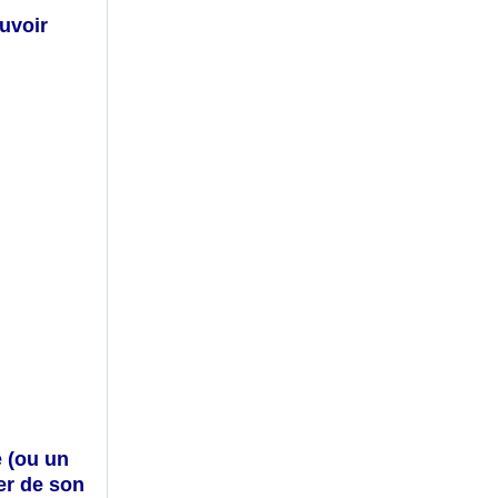
uvoir
e
(ou un
er de son