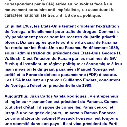
correspondant par la CIA) arrive au pouvoir et face à un
en accentuant le
mouvement populaire anti impérialiste,
caractère nationaliste
très anti US de sa politique.
En juillet 1987, les États-Unis tentent d’obtenir l’extradition
de Noriega, officiellement pour trafic de drogue. Comme ils
n’y parviennent pas ce sont les recettes du jardin privatif :
blocus. Dix ans après que le contrôle du canal de Panama
fut rendu par les États-Unis au Panama. En décembre 1989,
sous l'administration du président des États-Unis George H.
W. Bush. C’est l’inasion du Panam par les mari,nes de GW
Bush qui installent un régime politique et économique à leur
main invasion le dirigeant panaméen Manuel Noriega est
arrêté et la Force de défense panaméenne (FDP) dissoute.
Les USA installent au pouvoir Guillermo Endara, concurrent
de Noriéga à l'élection présidentielle de 1989,
Aujourd'hui, Juan Carlos Varela Rodríguez , « entrepreneur
et ingénieur » panaméen.est président du Panama. Comme
tout chef d’état il dispose de conseiller. Parmi ceux-ci
et
jusqu'à une poignée de jours,
un certain Ramon Fonseca.
Le cofondateur du cabinet Mossack Fonseca, est toujours
une sommité dans son pays : il est vice-président du Parti