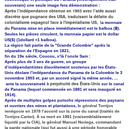
souverain) une seule image fera démonstration :
Après l’indépendance obtenue en 1903 avec l’aide aussi
discrète que pugnace des USA, traduisant la défaite du
colonialisme espagnol face à l'impérialisme US, l
a monnaie
du Panama mise en place immédiatement est le balboa (฿).
Seules les pièces circulent, la monnaie papier est le dollar
US($) (1dollard =1 balboa).
La région fait partie de la "Grande Colombie" après la
séparation de l’Espagne en 1821,
fin du 19e siècle, Coucou, v’là l’oncle Sam :
Après plus de 3 ans de guerre, un groupe
d’indépendantistes discrètement soutenus par les États-
Unis déclare l’indépendance du Panama de la Colombie le 3
novembre 1903 et, par un accord signé la même année, …
à perpétuité des États-Unis
acte la souveraineté
sur le canal
de Panama (lequel commencée en 1881 et sera inauguré en
1914).
Après de multiples golpes putschs répressions des paysans
et ouvriers des mines et plantations, l
e général Torrijos
renégocie en 1978 l’accord sur la zone du canal (traités de
Torrijos-Carter). À sa mort en 1981 (vraisemblablement
liquidé par la CIA), le général Manuel Noriega, commandant
la garde nationale (qui fut aussi à une période honorable