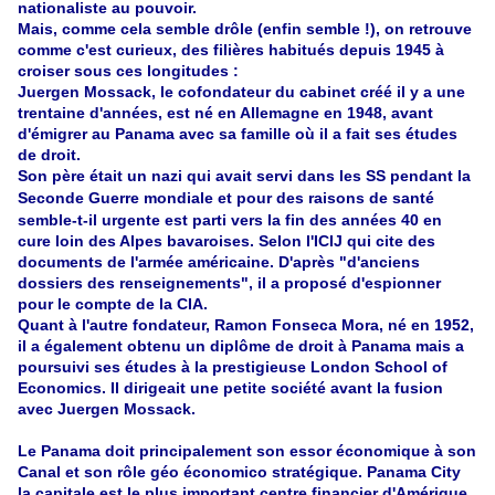
nationaliste au pouvoir.
Mais, comme cela semble drôle (enfin semble !), on retrouve
comme c'est curieux, des filières habitués depuis 1945 à
croiser sous ces longitudes :
Juergen Mossack, le cofondateur du cabinet créé il y a une
trentaine d'années, est né en Allemagne en 1948, avant
d'émigrer au Panama avec sa famille où il a fait ses études
de droit.
Son père était un nazi qui avait servi dans les SS pendant la
Seconde Guerre mondiale et
pour des raisons de santé
semble-t-il urgente est
parti vers la fin des années 40 en
cure loin des Alpes bavaroises. Selon l'ICIJ qui cite des
documents de l'armée américaine. D'après "d'anciens
dossiers des renseignements", il a proposé d'espionner
pour le compte de la CIA.
Quant à l'autre fondateur, Ramon Fonseca Mora, né en 1952,
il a également obtenu un diplôme de droit à Panama mais a
poursuivi ses études à la prestigieuse London School of
Economics. Il dirigeait une petite société avant la fusion
avec Juergen Mossack.
Le Panama doit principalement son essor économique à son
Canal et son rôle géo économico stratégique. Panama City
la capitale est le plus important centre financier d'Amérique