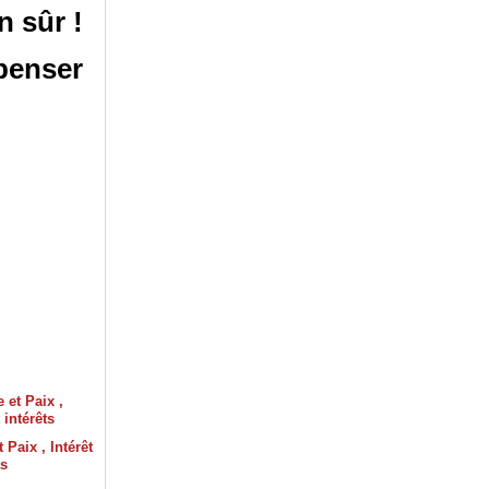
n sûr !
 penser
 Paix , Intérêt
ts