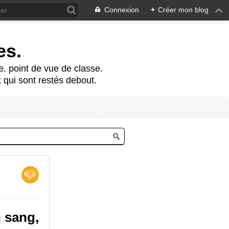
Connexion
+
Créer mon blog
es.
te. point de vue de classe.
 qui sont restés debout.
 sang,