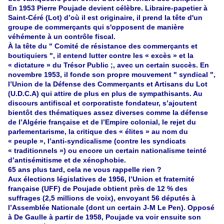
En 1953 Pierre Poujade devient célèbre. Libraire-papetier à
Saint-Céré (Lot) d’où il est originaire, il prend la tête d'un
groupe de commerçants qui s'opposent de manière
véhémente à un contrôle fiscal.
À la tête du " Comité de résistance des commerçants et
boutiquiers ", il entend lutter contre les « excès » et la
« dictature » du Trésor Public ;, avec un certain succès. En
novembre 1953, il fonde son propre mouvement " syndical ",
l’Union de la Défense des Commerçants et Artisans du Lot
(U.D.C.A) qui attire de plus en plus de sympathisants. Au
discours antifiscal et corporatiste fondateur, s’ajoutent
bientôt des thématiques assez diverses comme la défense
de l’Algérie française et de l’Empire colonial, le rejet du
parlementarisme, la critique des « élites » au nom du
« peuple », l’anti-syndicalisme (contre les syndicats
« traditionnels ») ou encore un certain nationalisme teinté
d’antisémitisme et de xénophobie.
65 ans plus tard, cela ne vous rappelle rien ?
Aux élections législatives de 1956, l’Union et fraternité
française (UFF) de Poujade obtient près de 12 % des
suffrages (2,5 millions de voix), envoyant 56 députés à
l’Assemblée Nationale (dont un certain J-M Le Pen). Opposé
à De Gaulle à partir de 1958, Poujade va voir ensuite son