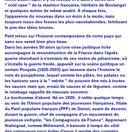
" cold case " de la réaction française, héritiers de Boulanger
et quelques autres de même acabit. À chaque fois,
l'apparence du nouveau dans un écrin à la mode, mais
toujours issus des fosses les plus nauséabondes, fertilisant
le pire des idées brunes.
Petit retour sur l'histoire contemporaine de notre pays qui
sans eux serait bien plus beau.
Dans les années 50 alors qu'une crise politique forte
accompagne la reconstruction de la France dans l'après
guerre cherchant à s'extraire de ses restes de pétainisme, où
s'installe la guerre froide, apparaît sur la scène politique un
certain Poujade (1920-2003) qui laissera dans l’histoire le
nom de poujadisme, lequel comme les pâtes, les patates ou
les haricots secs à le " mérite " de pouvoir être mis à toutes
les sauces mais qui, ersatz de sauces et de légumes, comme
le rutabaga rappelle de mauvais souvenir.
Le bonhomme d'abord. Né en 1920, il milite quelque temps
au sein de l'Union populaire des jeunesses françaises, filiale
du Parti populaire français (PPF) de Doriot, avant de devenir,
durant la guerre, chef de compagnie d'un mouvement de
jeunesse vichyste, "les Compagnons de France". Apprenant
Stalingrad, comme Mitterrand, il bascule à temps du côté
des vainqueurs pour éviter d'avoir à rendre des comptes.