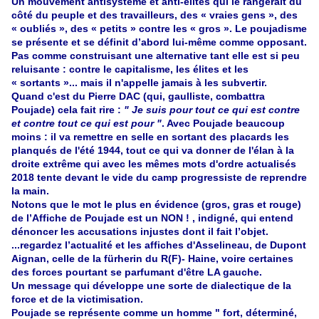
Un mouvement antisystème et anti-élites qui le rangerait du
côté du peuple et des travailleurs, des « vraies gens », des
« oubliés », des « petits » contre les « gros ». Le poujadisme
se présente et se définit d’abord lui-même comme opposant.
Pas comme construisant une alternative tant elle est si peu
reluisante : contre le capitalisme, les élites et les
« sortants »... mais il n'appelle jamais à les subvertir.
Quand c'est du Pierre DAC (qui, gaulliste, combattra
Poujade) cela fait rire :
" Je suis pour tout ce qui est contre
et contre tout ce qui est pour "
. Avec Poujade beaucoup
moins : il va remettre en selle en sortant des placards les
planqués de l'été 1944, tout ce qui va donner de l'élan à la
droite extrême qui avec les mêmes mots d'ordre actualisés
2018 tente devant le vide du camp progressiste de reprendre
la main.
Notons que le mot le plus en évidence (gros, gras et rouge)
de l’Affiche de Poujade est un NON ! , indigné, qui entend
dénoncer les accusations injustes dont il fait l’objet.
...regardez l’actualité et les affiches d'Asselineau, de Dupont
Aignan, celle de la fürherin du R(F)- Haine, voire certaines
des forces pourtant se parfumant d'être LA gauche.
Un message qui développe une sorte de dialectique de la
force et de la victimisation.
Poujade se représente comme un homme " fort, déterminé,