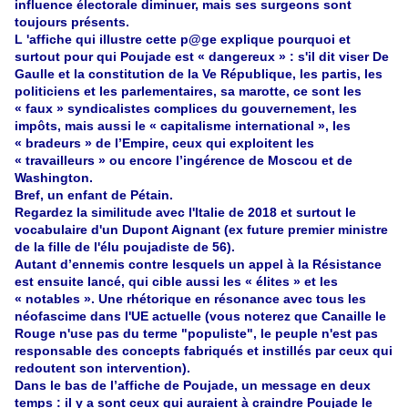
influence électorale diminuer, mais ses surgeons sont
toujours présents.
L 'affiche qui illustre cette
p@ge
explique pourquoi et
surtout pour qui Poujade est « dangereux » : s'il dit viser De
Gaulle et la constitution de la Ve République, les partis, les
politiciens et les parlementaires, sa marotte, ce sont les
« faux » syndicalistes complices du gouvernement, les
impôts, mais aussi le « capitalisme international », les
« bradeurs » de l’Empire, ceux qui exploitent les
« travailleurs » ou encore l’ingérence de Moscou et de
Washington.
Bref, un enfant de Pétain.
Regardez la similitude avec l'Italie de 2018 et surtout le
vocabulaire d'un Dupont Aignant (ex future premier ministre
de la fille de l'élu poujadiste de 56).
Autant d’ennemis contre lesquels un appel à la Résistance
est ensuite lancé, qui cible aussi les « élites » et les
« notables ». Une rhétorique en résonance avec tous les
néofascime dans l'UE actuelle (vous noterez que Canaille le
Rouge n'use pas du terme "populiste", le peuple n'est pas
responsable des concepts fabriqués et instillés par ceux qui
redoutent son intervention).
Dans le bas de l’affiche de Poujade, un message en deux
temps : il y a sont ceux qui auraient à craindre Poujade le