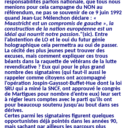
responsabilités parfois nationale, que tous nous
menions pour cela campagne du NON au
référendum, ne pas se souvenir de ce 9 juin 1992
quand Jean-Luc Mélenchon déclare :
«
Maastricht est un compromis de gauche », la
construction de la nation européenne est un
idéal qui nourrit notre passion."
(sic).
Entre
l’abstention de LO et le oui du futur génie
holographique cela permettra au oui de passer.
La cécité des plus jeunes peut trouver des
excuses, mais comment expliquer ces trous
béants dans la raquette de vétérans de la lutte
revendicative ? Eux qui pour le plus grand
nombre des signataires (qui
faut-il aussi le
rappeler comme citoyens
ont accompagné
l'opération Jospin-Gayssot-
Buffet-Hue
dont la loi
SRU qui a miné la SNCF, ont approuvé
le congrès
de Martigues pour nombre d’entre eux
) leur sert
à régler leurs comptes avec le parti qu'ils ont
pour beaucoup soutenu jusqu'au bout dans ses
dérives.
Certes parmi les signataires figurent quelques
opportunistes déjà pointés dans les années 90,
mais sachant par ailleurs les parcours plus