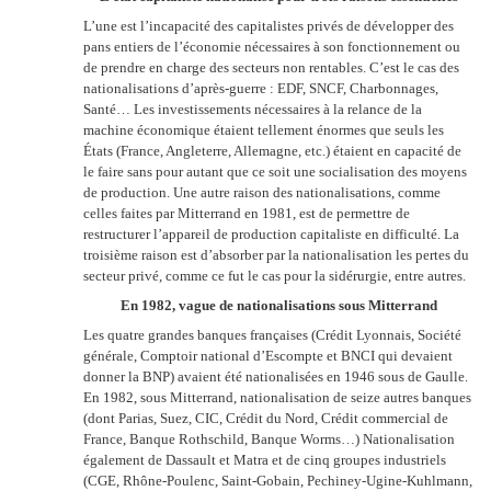
L’une est l’incapacité des capitalistes privés de développer des
pans entiers de l’économie nécessaires à son fonctionnement ou
de prendre en charge des secteurs non rentables. C’est le cas des
nationalisations d’après-guerre : EDF, SNCF, Charbonnages,
Santé… Les investissements nécessaires à la relance de la
machine économique étaient tellement énormes que seuls les
États (France, Angleterre, Allemagne, etc.) étaient en capacité de
le faire sans pour autant que ce soit une socialisation des moyens
de production. Une autre raison des nationalisations, comme
celles faites par Mitterrand en 1981, est de permettre de
restructurer l’appareil de production capitaliste en difficulté. La
troisième raison est d’absorber par la nationalisation les pertes du
secteur privé, comme ce fut le cas pour la sidérurgie, entre autres.
En 1982, vague de nationalisations sous Mitterrand
Les quatre grandes banques françaises (Crédit Lyonnais, Société
générale, Comptoir national d’Escompte et BNCI qui devaient
donner la BNP) avaient été nationalisées en 1946 sous de Gaulle.
En 1982, sous Mitterrand, nationalisation de seize autres banques
(dont Parias, Suez, CIC, Crédit du Nord, Crédit commercial de
France, Banque Rothschild, Banque Worms…) Nationalisation
également de Dassault et Matra et de cinq groupes industriels
(CGE, Rhône-Poulenc, Saint-Gobain, Pechiney-Ugine-Kuhlmann,