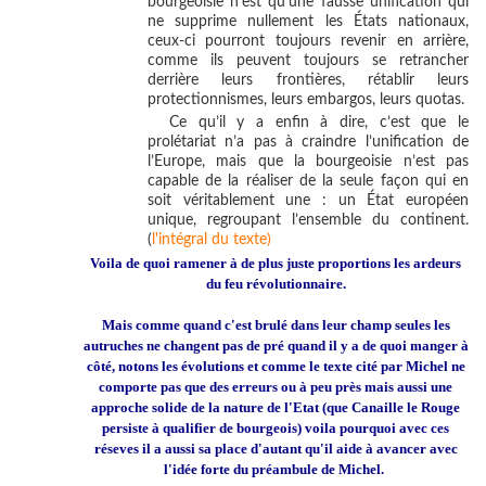
bourgeoisie n’est qu’une fausse unification qui
ne supprime nullement les États nationaux,
ceux-ci pourront toujours revenir en arrière,
comme ils peuvent toujours se retrancher
derrière leurs frontières, rétablir leurs
protectionnismes, leurs embargos, leurs quotas.
Ce qu’il y a enfin à dire, c’est que le
prolétariat n’a pas à craindre l’unification de
l’Europe, mais que la bourgeoisie n’est pas
capable de la réaliser de la seule façon qui en
soit véritablement une : un État européen
unique, regroupant l’ensemble du continent.
(
l'intégral du texte)
Voila de quoi ramener à de plus juste proportions les ardeurs
du feu révolutionnaire.
Mais comme quand c'est brulé dans leur champ
seules les
autruches
ne changent pas de pré quand il y a de quoi manger à
côté, notons les évolutions et comme le texte cité par Michel ne
comporte pas que des erreurs ou à peu près mais aussi une
approche solide de la nature de l'Etat (que Canaille le Rouge
persiste à qualifier de bourgeois) voila pourquoi avec ces
réseves il a aussi sa place d'autant qu'il aide à avancer avec
l'idée forte du préambule de Michel.