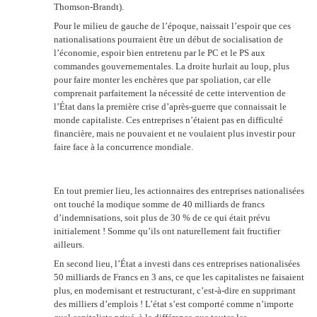
Thomson-Brandt).
Pour le milieu de gauche de l’époque, naissait l’espoir que ces
nationalisations pourraient être un début de socialisation de
l’économie, espoir bien entretenu par le PC et le PS aux
commandes gouvernementales. La droite hurlait au loup, plus
pour faire monter les enchères que par spoliation, car elle
comprenait parfaitement la nécessité de cette intervention de
l’État dans la première crise d’après-guerre que connaissait le
monde capitaliste. Ces entreprises n’étaient pas en difficulté
financière, mais ne pouvaient et ne voulaient plus investir pour
faire face à la concurrence mondiale.
En tout premier lieu, les actionnaires des entreprises nationalisées
ont touché la modique somme de 40 milliards de francs
d’indemnisations, soit plus de 30 % de ce qui était prévu
initialement ! Somme qu’ils ont naturellement fait fructifier
ailleurs.
En second lieu, l’État a investi dans ces entreprises nationalisées
50 milliards de Francs en 3 ans, ce que les capitalistes ne faisaient
plus, en modernisant et restructurant, c’est-à-dire en supprimant
des milliers d’emplois ! L’état s’est comporté comme n’importe