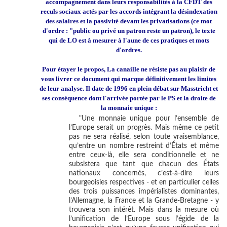
accompagnement dans leurs responsabilités à la CFDT des
reculs sociaux actés par les accords intégrant la désindexation
des salaires et la passivité devant les privatisations (ce mot
d'ordre : "public ou privé un patron reste un patron), le texte
qui de LO est à mesurer à l'aune de ces pratiques et mots
d'ordres.
Pour étayer le propos, La canaille ne résiste pas au plaisir de
vous livrer ce document qui marque définitivement les limites
de leur analyse. Il date de 1996 en plein débat sur Masstricht et
ses conséquence dont l'arrivée portée par le PS et la droite de
la monnaie unique :
"Une monnaie unique pour l’ensemble de
l’Europe serait un progrès. Mais même ce petit
pas ne sera réalisé, selon toute vraisemblance,
qu’entre un nombre restreint d’États et même
entre ceux-là, elle sera conditionnelle et ne
subsistera que tant que chacun des États
nationaux concernés, c’est-à-dire leurs
bourgeoisies respectives - et en particulier celles
des trois puissances impérialistes dominantes,
l’Allemagne, la France et la Grande-Bretagne - y
trouvera son intérêt. Mais dans la mesure où
l’unification de l’Europe sous l’égide de la