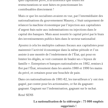
quel capitaliste privé, à la différence que toutes les
restructurations se sont faites en ponctionnant les
contribuables directement !
Mais ce que les socialistes avaient en vue, par l’intermédiaire des
nationalisations du gouvernement Mauroy, c’était uniquement de
relancer la machine économique par l’injection aux capitalistes
d’argent frais suite aux indemnisations ou injections dans le
capital des banques. Mais aussi nourrir le capital privé par le biais
des investissements publics faits dans le secteur nationalisé.
Ajoutez à cela les multiples cadeaux fiscaux aux capitalistes pour
maintenir l’activité économique dans la même période et l’on
assiste à une montée de l’endettement de l’État, qui pour en
limiter les dégâts, se voit contraint de brader ses « bijoux de
famille ». Entreprises et banques nationalisées en 1982, remises à
flot par l’État, retournent dans les années 1980 et 1990 les mains
du privé, et certaines pour une bouchée de pain.
Dans ces nationalisations de 1981-82, les travailleurs n’y ont rien
gagné, par contre pour les actionnaires, ce fut du gagnant-
gagnant. Gagnant sur l’indemnisation, gagnant sur le rachat.
René SENS
La nationalisation de la sidérurgie : 75 000 emplois
supprimés !