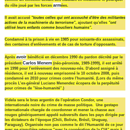
arm
du rôle joué par les forces
ées.
Il avait accusé
"toutes celles qui ont accouché d'être des militantes
actives de la machinerie du terrorisme"
, ajoutant qu'elles
"ont
utilisé leurs enfants comme boucliers humains"
.
Condamné à la prison à vie en 1985 pour soixante-dix assassinats,
des centaines d'enlèvements et de cas de torture d'opposants.
avoir
Après
bénéficié en décembre 1990 du pardon décrété par le
Carlos Menem
président
(néo-péroniste, 1989-1999), il est arrêté
en 1998 pour l'enlèvement des nouveau-nés. D'abord assigné à
résidence, il est à nouveau emprisonné le 10 octobre 2008, puis
condamné en 2010 pour crimes contre l'humanité. (Lors du même
procès L’ex-général Luciano Menendez écopera de la perpétuité
pour crimes de "lèse-humanité".)
Videla sera le bras argentin de l'opération Condor, une
internationale noire du crime de masse politique. Une gestapo
internationale chargée de coordonner et mener la chasse aux
rouges génériquement appelé subversifs dans les pays dirigée par
les dictateurs de l’époque (Chili, Bolivie, Brésil, Uruguay,
Paraguay). Organisée non pas comme le dit l'Humanité de ce jour
avec ne singulière retenue "avec la coopération de la CIA" mais à