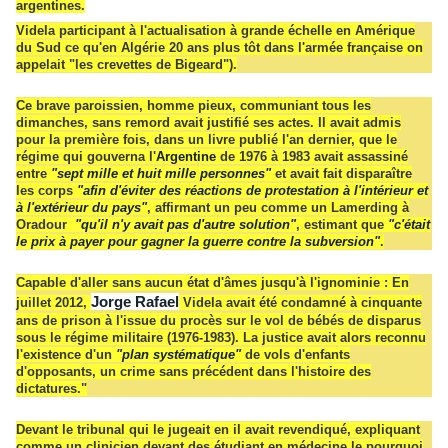
argentines.
Videla participant à l'actualisation à grande échelle en Amérique
du Sud ce qu'en Algérie 20 ans plus tôt dans l'armée française on
appelait "les crevettes de Bigeard").
Ce brave paroissien, homme pieux, communiant tous les
dimanches, sans remord avait justifié ses actes. Il
avait admis
pour la première fois, dans un livre publié l'an dernier, que le
régime qui gouverna l'
Argentine
de 1976 à 1983 avait assassiné
entre
"sept mille et huit mille personnes"
et avait fait disparaître
les corps
"afin d'éviter des réactions de protestation à l'intérieur et
à l'extérieur du pays"
, affirmant un peu comme un Lamerding à
Oradour
"qu'il n'y avait pas d'autre solution"
, estimant que
"c'était
le prix à
payer
pour
gagner
la guerr
e contre la subversion"
.
Capable d'aller sans aucun état d'âmes jusqu'à l'ignominie :
En
Jorge Rafael
juillet 2012,
Videla avait été condamné à cinquante
ans de prison à l'issue du procès sur le vol de bébés de disparus
sous le régime militaire (1976-1983). La justice avait alors reconnu
l'existence d'un
"plan systématique"
de vols d'enfants
d'opposants, un crime sans précédent dans l'histoire des
dictatures."
Devant le tribunal qui le jugeait en
il
avait revendiqué, expliquant
comme un clinicien devant des étudiant en médecine le pourquoi