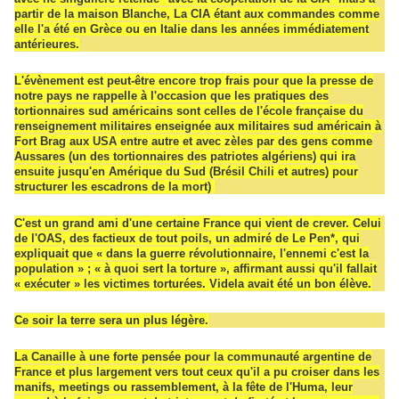
partir de la maison Blanche, La CIA étant aux commandes comme
elle l'a été en Grèce ou en Italie dans les années immédiatement
antérieures.
L'évènement est peut-être encore trop frais pour que la presse de
notre pays ne rappelle à l'occasion que les pratiques des
tortionnaires sud américains sont celles de l'école française du
renseignement militaires enseignée aux militaires sud américain à
Fort Brag aux USA entre autre et avec zèles par des gens comme
Aussares (un des tortionnaires des patriotes algériens) qui ira
ensuite jusqu'en Amérique du Sud (Brésil Chili et autres) pour
structurer les escadrons de la mort)
C'est un grand ami d'une certaine France qui vient de crever. Celui
de l'OAS, des factieux de tout poils
, un admiré de Le Pen*, qui
e
xpliquait que « dans la guerre révolutionnaire, l'ennemi c'est la
population » ; « à quoi sert la torture », affirmant aussi qu'il fallait
« exécuter » les victimes torturées. Videla avait été un bon élève.
Ce soir la terre sera un plus légère.
La Canaille à une forte pensée pour la communauté argentine de
France et plus largement vers tout ceux qu'il a pu croiser dans les
manifs, meetings ou rassemblement, à la fête de l'Huma, leur