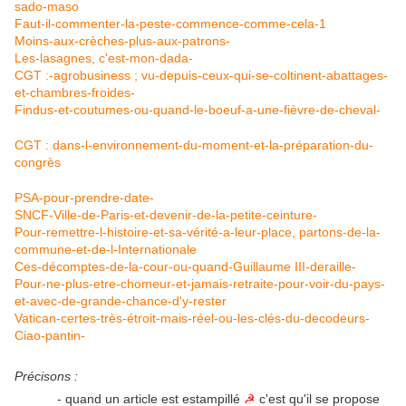
sado-maso
Faut-il-commenter-la-peste-commence-comme-cela-1
Moins-aux-crèches-plus-aux-patrons-
Les-lasagnes, c'est-mon-dada-
CGT :-agrobusiness ; vu-depuis-ceux-qui-se-coltinent-abattages-
et-chambres-froides-
Findus-et-coutumes-ou-quand-le-boeuf-a-une-fièvre-de-cheval-
CGT : dans-l-environnement-du-moment-et-la-préparation-du-
congrès
PSA-pour-prendre-date-
SNCF-Ville-de-Paris-et-devenir-de-la-petite-ceinture-
Pour-remettre-l-histoire-et-sa-vérité-a-leur-place, partons-de-la-
commune-et-de-l-Internationale
Ces-décomptes-de-la-cour-ou-quand-Guillaume III-deraille-
Pour-ne-plus-etre-chomeur-et-jamais-retraite-pour-voir-du-pays-
et-avec-de-grande-chance-d'y-rester
Vatican-certes-très-étroit-mais-réel-ou-les-clés-du-decodeurs-
Ciao-pantin-
Précisons :
- quand un article est estampillé
c'est qu'il se propose
☭