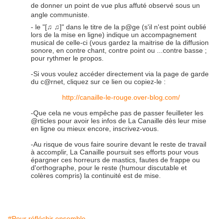
de donner un point de vue plus affuté observé sous un
angle communiste.
- le "[
♫
♫
]" dans le titre de la p@ge (s'il n'est point oublié
lors de la mise en ligne) indique un accompagnement
musical de celle-ci (vous gardez la maitrise de la diffusion
sonore, en contre chant, contre point ou ...contre basse ;
pour rythmer le propos.
-Si vous voulez accéder directement via la page de garde
du c@rnet, cliquez sur ce lien ou copiez-le :
http://canaille-le-rouge.over-blog.com/
-Que cela ne vous empêche pas de passer feuilleter les
@rticles pour avoir les infos de La Canaille dès leur mise
en ligne ou mieux encore, inscrivez-vous.
-Au risque de vous faire sourire devant le reste de travail
à accomplir, La Canaille poursuit ses efforts pour vous
épargner ces horreurs de mastics, fautes de frappe ou
d'orthographe, pour le reste (humour discutable et
colères compris) la continuité est de mise.
#Pour réfléchir ensemble