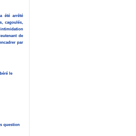
 été arrêté
, cagoulés,
intimidation
ieutenant de
 encadrer par
béré le
es question