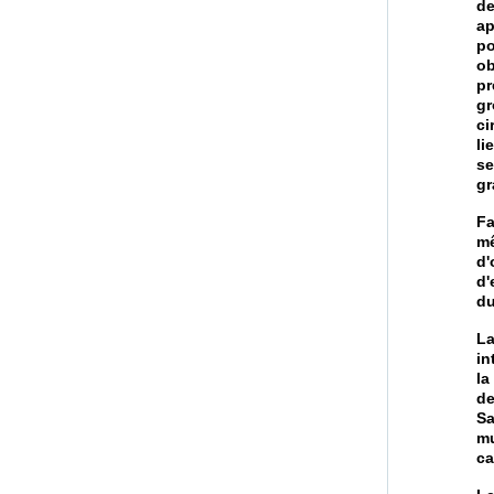
de
ap
po
ob
pr
gr
ci
li
se
gr
Fa
mê
d
d'
du
La
in
la
de
Sa
mu
ca