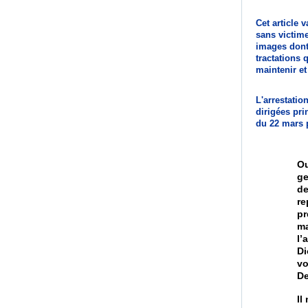
Cet article 
sans victime
images dont 
tractations 
maintenir et
L'arrestati
dirigées pri
du 22 mars 
Ou
ge
de
r
pr
ma
l’
Di
vo
De
Il