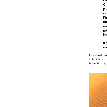
Le
C’
pl
oc
l'
sa
mi
mê
No
Il
ne
La canaille n
à la vérité 
impérialiste, 