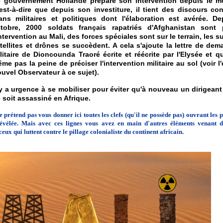
 gouvernement Hollande prépare son intervention depuis le m
est-à-dire que depuis son investiture, il tient des discours con
ans militaires et politiques dont l'élaboration est avérée. De
tobre, 2000 soldats français rapatriés d'Afghanistan sont 
intervention au Mali, des forces spéciales sont sur le terrain, les s
tellites et drônes se succèdent. A cela s'ajoute la lettre de dem
litaire de Dioncounda Traoré écrite et réécrite par l'Elysée et q
me pas la peine de préciser l'intervention militaire au sol (voir 
uvel Observateur à ce sujet).
 y a urgence à se mobiliser pour éviter qu'à nouveau un dirigean
 soit assassiné en Afrique.
e prétend pas vous donner ici toutes les clefs (qu'il ne possède pas) ouvrant les 
révélée. Mais avec ces lignes vous avez en main d'autres éléments venant 
ceux qui luttent contre le pillage colonialiste du continent africain.