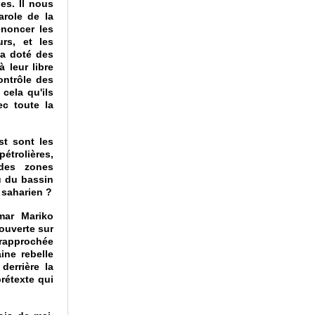
es. Il nous
arole de la
énoncer les
urs, et les
 a doté des
 leur libre
ontrôle des
cela qu'ils
c toute la
st sont les
pétrolières,
 des zones
u du bassin
 saharien ?
mar Mariko
 ouverte sur
 rapprochée
ine rebelle
derrière la
rétexte qui