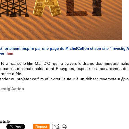
est fortement inspiré par une page de MichelCollon et son site "investig'A
er :
lien
rté
a réalisé le film Mali D'Or qui, à travers le drame des mineurs mali
és par les multinationales dont Bouygues, expose les mécanismes de
rance à fric.
er ou projeter ce film et inviter l'auteur à un débat : revemoteur
@
voi
vestig'Action
article
Repost