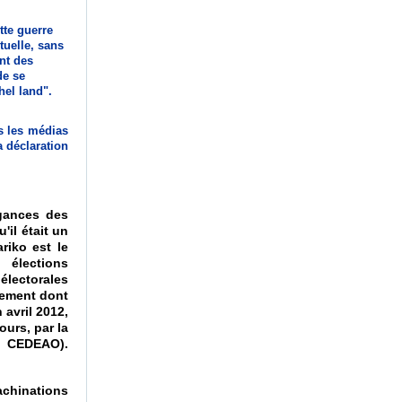
tte guerre
tuelle, sans
nt des
de se
hel land".
s les médias
a déclaration
gances des
il était un
riko est le
élections
 électorales
nement dont
 avril 2012,
ours, par la
la CEDEAO).
machinations