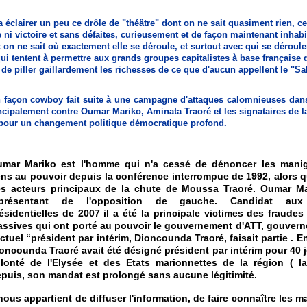
va éclairer un peu ce drôle de "théâtre" dont on ne sait quasiment rien, ce
 ni victoire et sans défaites, curieusement et de façon maintenant inhabi
on ne sait où exactement elle se déroule, et surtout avec qui se déroule
qui tentent à permettre aux grands groupes capitalistes à base française 
 de piller gaillardement les richesses de ce que d'aucun appellent le "Sa
on façon cowboy fait suite à une campagne d'attaques calomnieuses dan
ncipalement contre Oumar Mariko, Aminata Traoré et les signataires de l
pour un changement politique démocratique profond.
mar Mariko est l'homme qui n'a cessé de dénoncer les mani
ns au pouvoir depuis la conférence interrompue de 1992, alors qu'
s acteurs principaux de la chute de Moussa Traoré. Oumar Ma
eprésentant de l'opposition de gauche. Candidat aux 
ésidentielles de 2007 il a été la principale victimes des fraudes
ssives qui ont porté au pouvoir le gouvernement d'ATT, gouver
actuel “président par intérim, Dioncounda Traoré, faisait partie . En
oncounda Traoré avait été désigné président par intérim pour 40 j
lonté de l'Elysée et des Etats marionnettes de la région ( 
puis, son mandat est prolongé sans aucune légitimité.
 nous appartient de diffuser l'information, de faire connaître les 