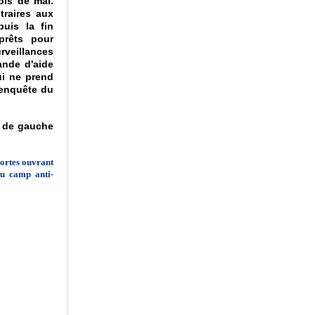
ois de mai.
traires aux
puis la fin
prêts pour
urveillances
ande d'aide
ui ne prend
l'enquête du
t de gauche
portes ouvrant
du camp anti-