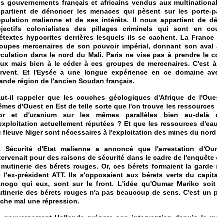
s gouvernements français et africains vendus aux multinational
partient de dénoncer les menaces qui pèsent sur les porte-p
pulation malienne et de ses intérêts. Il nous appartient de d
jectifs colonialistes des pillages criminels qui sont en co
étextes hypocrites derrières lesquels ils se cachent. La France
oupes mercenaires de son pouvoir impérial, donnant son aval à
rculation dans le nord du Mali. Paris ne vise pas à prendre le c
eux mais bien à le céder à ces groupes de mercenaires. C'est à 
rvent. Et l'Eysée a une longue expérience en ce domaine ave
ande région de l'ancien Soudan français.
ut-il rappeler que les couches géologiques d'Afrique de l'Oue
mes d'Ouest en Est de telle sorte que l'on trouve les ressources 
'or et d'uranium sur les mêmes parallèles bien au-delà
exploitation actuellement réputées ? Et que les ressources d'ea
 fleuve Niger sont nécessaires à l'exploitation des mines du nord
 Sécurité d'Etat malienne a annoncé que l'arrestation d'Ou
tervenait pour des raisons de sécurité dans le cadre de l'enquête
 mutinerie des bérets rouges. Or, ces bérets formaient la garde
 l'ex-président ATT. Ils s'opposaient aux bérets verts du capita
nogo qui eux, sont sur le front. L'idée qu'Oumar Mariko soit 
tinerie des bérets rouges n'a pas beaucoup de sens. C'est un p
che mal une répression.