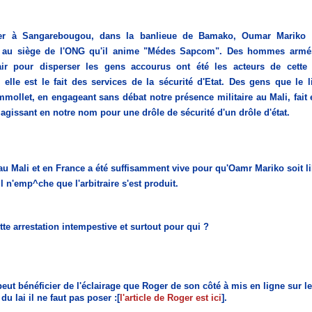
ier à Sangarebougou, dans la banlieue de Bamako, Oumar Mariko a
 au siège de l'ONG qu'il anime "Médes Sapcom". Des hommes armés
'air pour disperser les gens accourus ont été les acteurs de cette 
 elle est le fait des services de la sécurité d'Etat.
Des gens que le l
mollet, en engageant sans débat notre présence militaire au Mali, fait
agissant en notre nom pour une drôle de sécurité d'un drôle d'état.
au Mali et en France a été suffisamment vive pour qu'Oamr Mariko soit li
l n'emp^che que l'arbitraire s'est produit.
te arrestation intempestive et surtout pour qui ?
peut bénéficier de l'éclairage que Roger de son côté à mis en ligne sur l
du lai il ne faut pas poser :[
l'article de Roger est ici
].