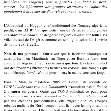
frontières
[de l'Algérie]
sont si grandes que l'Etat ne peut
contrer les infiltrations des groupes terroristes et l'afflux des
populations à la recherche d'un refuge sur son territoire."
L'Amenokal du Hoggar, chef traditionnel des Touareg algériens,
prédit, dans
El Watan
, que cette
"guerre déclarée à nos portes
engendrera le chaos"
et de
"graves répercussions"
sur toutes les
villes du sud de l'Algérie, comme en témoigne, selon lui, l'arrivée
de nombreux réfugiés.
Note de ma pomme:
Il faut savoir que le fascisme islamique est
aussi présent en Mauritanie, au Niger et au Burkina-fasso, tout
comme en Algérie. Il faut savoir aussi que tous les états du Sahel
ont des frontières fluctuantes héritées du colonialisme français qui
avait découpé
"son"
Afrique pour mieux la mettre sous son joug.
Pour le Mali, la résolution 2085 du Conseil de sécurité de
l'ONU
(votée sans veto et à l'unanimité)
n'autorisait pas la France
à y entrer en guerre. Outre que l'ONU sollicitait ce pays pour
y
"rétablir l'ordre constitutionnel et l'unité nationale"
notamment
par des élections présidentielles, elle exigeait que les groupes
rebelles maliens du Nord rompent tout lien avec les organisations
terroristes islamiques. Elle autorisait aussi la formation des soldats