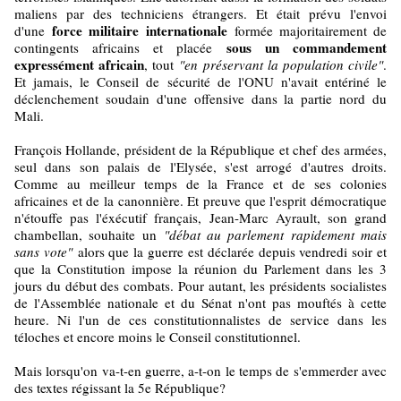
maliens par des techniciens étrangers. Et était prévu l'envoi
force militaire internationale
d'une
formée majoritairement de
sous un commandement
contingents africains et placée
expressément africain
, tout
"en préservant la population civile"
.
Et jamais, le Conseil de sécurité de l'ONU n'avait entériné le
déclenchement soudain d'une offensive dans la partie nord du
Mali.
François Hollande, président de la République et chef des armées,
seul dans son palais de l'Elysée, s'est arrogé d'autres droits.
Comme au meilleur temps de la France et de ses colonies
africaines et de la canonnière. Et preuve que l'esprit démocratique
n'étouffe pas l'éxécutif français, Jean-Marc Ayrault, son grand
chambellan, souhaite un
"débat au parlement rapidement mais
sans vote"
alors que la guerre est déclarée depuis vendredi soir et
que la Constitution impose la réunion du Parlement dans les 3
jours du début des combats. Pour autant, les présidents socialistes
de l'Assemblée nationale et du Sénat n'ont pas mouftés à cette
heure. Ni l'un de ces constitutionnalistes de service dans les
téloches et encore moins le Conseil constitutionnel.
Mais lorsqu'on va-t-en guerre, a-t-on le temps de s'emmerder avec
des textes régissant la 5e République?