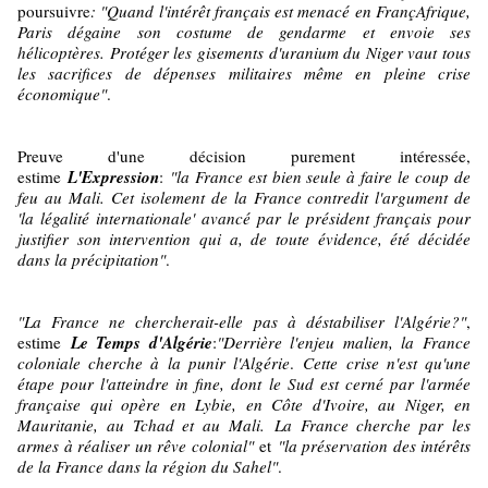
poursuivre
: "Quand l'intérêt français est menacé en FrançAfrique,
Paris dégaine son costume de gendarme et envoie ses
hélicoptères. Protéger les gisements d'uranium du Niger vaut tous
les sacrifices de dépenses militaires même en pleine crise
économique"
.
Preuve d'une décision purement intéressée,
estime
L'Expression
:
"la France est bien seule à faire le coup de
feu au Mali.
Cet isolement de la France contredit l'argument de
'la légalité internationale' avancé par le président français pour
justifier son intervention qui a, de toute évidence, été décidée
dans la précipitation"
.
"La France ne chercherait-elle pas à déstabiliser l'Algérie?"
,
estime
Le Temps d'Algérie
:
"Derrière l'enjeu malien, la France
coloniale cherche à la punir l'Algérie
.
Cette crise n'est qu'une
étape pour l'atteindre in fine, dont le Sud est cerné par l'armée
française qui opère en Lybie, en Côte d'Ivoire, au Niger, en
Mauritanie, au Tchad et au Mali.
La France cherche par les
armes à réaliser un rêve colonial"
et
"la préservation des intérêts
de la France dans la région du Sahel"
.