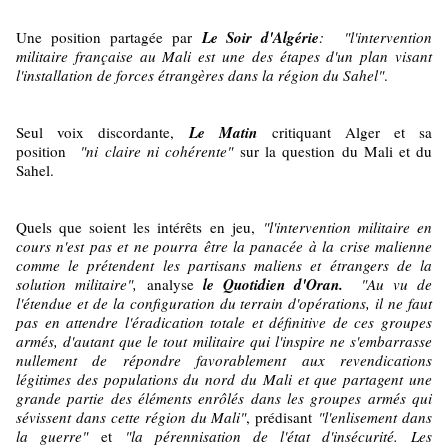
Une position partagée par
Le Soir d'Algérie
:
"l'intervention
militaire française au Mali est une des étapes d'un plan visant
l'installation de forces étrangères dans la région du Sahel"
.
Seul voix discordante,
Le Matin
critiquant Alger et sa
position
"ni claire ni cohérente"
sur la question du Mali et du
Sahel.
Quels que soient les intérêts en jeu,
"l'intervention militaire en
cours n'est pas et ne pourra être la panacée à la crise malienne
comme le prétendent les partisans maliens et étrangers de la
solution militaire",
analyse
le Quotidien d'Oran.
"Au vu de
l'étendue et de la configuration du terrain d'opérations, il ne faut
pas en attendre l'éradication totale et définitive de ces groupes
armés, d'autant que le tout militaire qui l'inspire ne s'embarrasse
nullement de répondre favorablement aux revendications
légitimes des populations du nord du Mali et que partagent une
grande partie des éléments enrôlés dans les groupes armés qui
sévissent dans cette région du Mali"
, prédisant
"l'enlisement dans
la guerre"
et
"la pérennisation de l'état d'insécurité.
Les