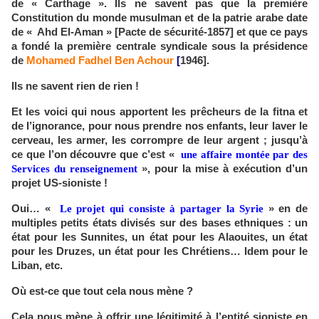
de « Carthage ». Ils ne savent pas que la première
Constitution du monde musulman et de la patrie arabe date
de « Ahd El-Aman » [Pacte de sécurité-1857] et que ce pays
a fondé la première centrale syndicale sous la présidence
de
Mohamed Fadhel Ben Achour
[
1946].
Ils ne savent rien de rien !
Et les voici qui nous apportent les prêcheurs de la fitna et
de l’ignorance, pour nous prendre nos enfants, leur laver le
cerveau, les armer, les corrompre de leur argent ; jusqu’à
ce que l’on découvre que c’est «
une affaire montée par des
Services du renseignement
», pour la mise à exécution d’un
projet US-sioniste !
Oui… «
Le projet qui consiste à partager la Syrie
» en de
multiples petits états divisés sur des bases ethniques : un
état pour les Sunnites, un état pour les Alaouites, un état
pour les Druzes, un état pour les Chrétiens… Idem pour le
Liban, etc.
Où est-ce que tout cela nous mène ?
Cela nous mène à offrir une légitimité à l’entité sioniste en