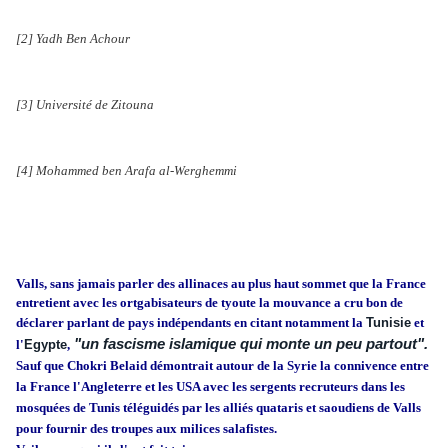
tunisie.php
[2] Yadh Ben Achour
http://fr.wikipedia.org/wiki/Yadh_Ben_Achour
[3] Université de Zitouna
http://fr.wikipedia.org/wiki/Universit%C3%A9_Zitouna
[4] Mohammed ben Arafa al-Werghemmi
http://fr.wikipedia.org/wiki/Ibn_Arafa
Valls, sans jamais parler des allinaces au plus haut sommet que la France
entretient avec les ortgabisateurs de tyoute la mouvance a cru bon de
déclarer parlant de pays indépendants
en citant notamment la
Tunisie
et
"un fascisme islamique qui monte un peu partout".
l'
Egypte
,
Sauf que Chokri Belaid démontrait autour de la Syrie la connivence entre
la France l'Angleterre et les USA avec les sergents recruteurs dans les
mosquées de Tunis téléguidés par les alliés quataris et saoudiens de Valls
pour fournir des troupes aux milices salafistes.