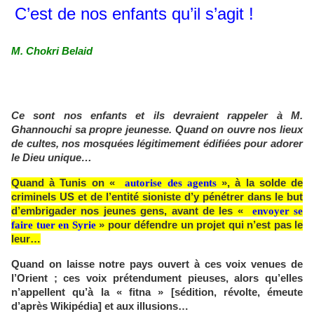
C’est de nos enfants qu’il s’agit !
M. Chokri Belaid
Ce sont nos enfants et ils devraient rappeler à M.
Ghannouchi sa propre jeunesse. Quand on ouvre nos lieux
de cultes, nos mosquées légitimement édifiées pour adorer
le Dieu unique…
Quand à Tunis on «
autorise des agents
», à la solde de
criminels US et de l’entité sioniste d’y pénétrer dans le but
d’embrigader nos jeunes gens, avant de les «
envoyer se
faire tuer en Syrie
» pour défendre un projet qui n’est pas le
leur…
Quand on laisse notre pays ouvert à ces voix venues de
l’Orient ; ces voix prétendument pieuses, alors qu’elles
n’appellent qu’à la « fitna » [sédition, révolte, émeute
d’après Wikipédia] et aux illusions…