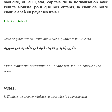
saoudite, ou au Qatar, capitale de la normalisation avec
l’entité sioniste, pour que nos enfants, la chair de notre
chair, aient à en payer les frais !
Chokri Belaid
Texte original : vidéo / Truth about Syria, publiée le 06/02/2013
بلعيد
و
حديث
غاية
في
الأهمية
عن
سورية
شكري
http://www.youtube.com/watch?v=ql4HxWHBEEU&fb_source=message
Vidéo transcrite et traduite de l’arabe par Mouna Alno-Nakhal
pour
Mondialisation.ca
Notes :
[1]Tunisie : le premier ministre va dissoudre le gouvernement
http://www.lefigaro.fr/international/2013/02/06/01003-
20130206ARTFIG00386-l-assassinat-d-un-opposant-attise-la-colere-en-