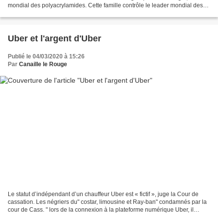
mondial des polyacrylamides. Cette famille contrôle le leader mondial des
floculants pour la dépollution...
Uber et l'argent d'Uber
Publié le 04/03/2020 à 15:26
Par
Canaille le Rouge
Le statut d’indépendant d’un chauffeur Uber est « fictif », juge la Cour de
cassation. Les négriers du" costar, limousine et Ray-ban" condamnés par la
cour de Cass. " lors de la connexion à la plateforme numérique Uber, il
existe un lien de subordination...