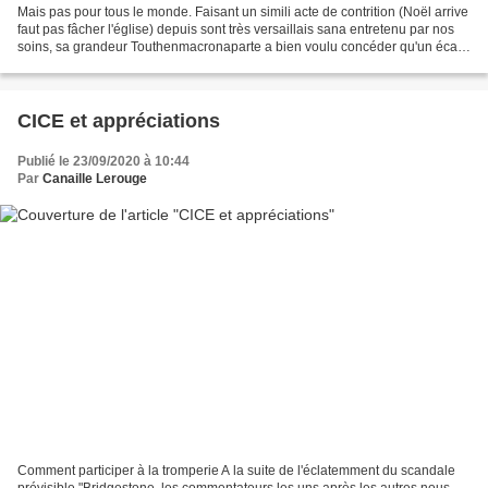
Mais pas pour tous le monde. Faisant un simili acte de contrition (Noël arrive
faut pas fâcher l'église) depuis sont très versaillais sana entretenu par nos
soins, sa grandeur Touthenmacronaparte a bien voulu concéder qu'un écart
peu recommandable l'avait...
CICE et appréciations
Publié le 23/09/2020 à 10:44
Par
Canaille Lerouge
Comment participer à la tromperie A la suite de l'éclatemment du scandale
prévisible "Bridgestone, les commentateurs les uns après les autres nous