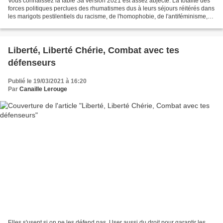
Vous connaissez la fable Sa version 2021 est assez abjecte. La totalité des
forces politiques perclues des rhumatismes dus à leurs séjours réitérés dans
les marigots pestilentiels du racisme, de l'homophobie, de l'antiféminisme,
tous ces agioteurs de...
Liberté, Liberté Chérie, Combat avec tes
défenseurs
Publié le 19/03/2021 à 16:20
Par
Canaille Lerouge
Elles s'usent si on ne les défend pas. User aussi du droit pour garantir les