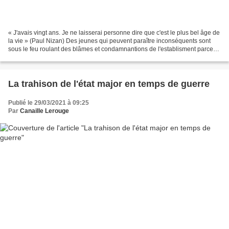
« J'avais vingt ans. Je ne laisserai personne dire que c'est le plus bel âge de
la vie » (Paul Nizan) Des jeunes qui peuvent paraître inconséquents sont
sous le feu roulant des blâmes et condamnantions de l'establisment parce
qu'ils se sont affranchis...
La trahison de l'état major en temps de guerre
Publié le 29/03/2021 à 09:25
Par
Canaille Lerouge