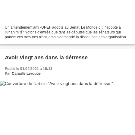
Un amendement anti -UNEF adopté au Sénat. Le Monde dit : "adopté à
l'unanimité" Notons d'entrée que tant les députés que les sénateurs qui
portent ces mesures n'ont jamais demandé la dissolution des organisations
portant la "préférence nationale", font...
Avoir vingt ans dans la détresse
Publié le 01/04/2021 à 16:13
Par
Canaille Lerouge