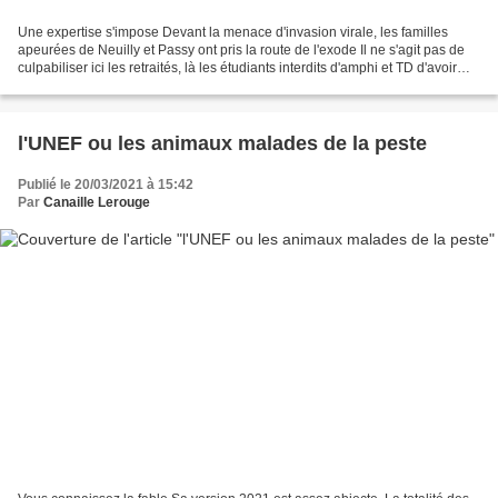
Une expertise s'impose Devant la menace d'invasion virale, les familles
apeurées de Neuilly et Passy ont pris la route de l'exode Il ne s'agit pas de
culpabiliser ici les retraités, là les étudiants interdits d'amphi et TD d'avoir
choisi quand ils le...
l'UNEF ou les animaux malades de la peste
Publié le 20/03/2021 à 15:42
Par
Canaille Lerouge