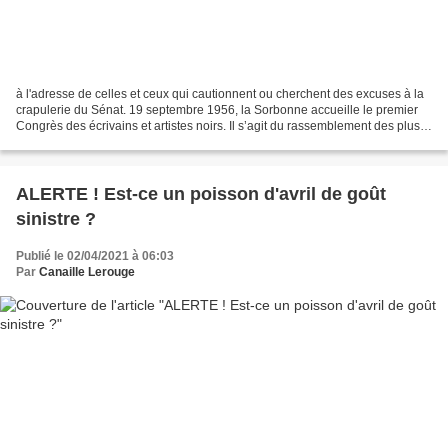
à l'adresse de celles et ceux qui cautionnent ou cherchent des excuses à la
crapulerie du Sénat. 19 septembre 1956, la Sorbonne accueille le premier
Congrès des écrivains et artistes noirs. Il s’agit du rassemblement des plus
grands intellectuels noirs...
ALERTE ! Est-ce un poisson d'avril de goût
sinistre ?
Publié le 02/04/2021 à 06:03
Par
Canaille Lerouge