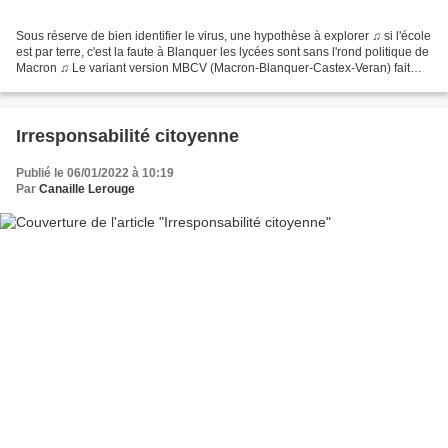
Sous réserve de bien identifier le virus, une hypothèse à explorer ♫ si l'école
est par terre, c'est la faute à Blanquer les lycées sont sans l'rond politique de
Macron ♫ Le variant version MBCV (Macron-Blanquer-Castex-Veran) fait
des ravages dans un...
Irresponsabilité citoyenne
Publié le 06/01/2022 à 10:19
Par
Canaille Lerouge