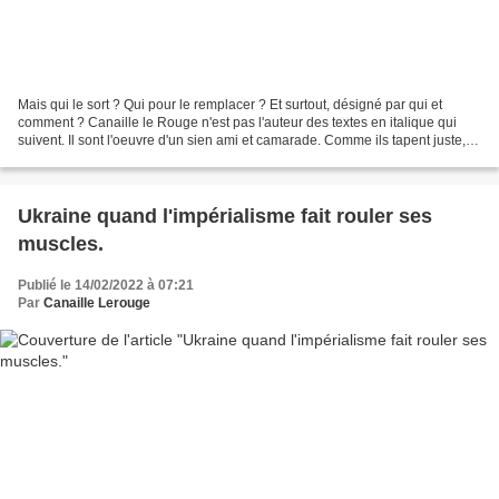
Mais qui le sort ? Qui pour le remplacer ? Et surtout, désigné par qui et
comment ? Canaille le Rouge n'est pas l'auteur des textes en italique qui
suivent. Il sont l'oeuvre d'un sien ami et camarade. Comme ils tapent juste,
autant vous les faire partager....
Ukraine quand l'impérialisme fait rouler ses
muscles.
Publié le 14/02/2022 à 07:21
Par
Canaille Lerouge