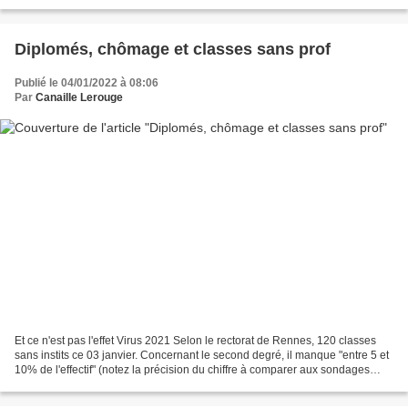
manger nuitament leur chapeau a eu ce 04...
Diplomés, chômage et classes sans prof
Publié le 04/01/2022 à 08:06
Par
Canaille Lerouge
Et ce n'est pas l'effet Virus 2021 Selon le rectorat de Rennes, 120 classes
sans instits ce 03 janvier. Concernant le second degré, il manque "entre 5 et
10% de l'effectif" (notez la précision du chiffre à comparer aux sondages
pour les élections à 2...