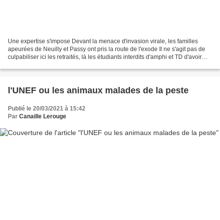
Une expertise s'impose Devant la menace d'invasion virale, les familles
apeurées de Neuilly et Passy ont pris la route de l'exode Il ne s'agit pas de
culpabiliser ici les retraités, là les étudiants interdits d'amphi et TD d'avoir
choisi quand ils le...
l'UNEF ou les animaux malades de la peste
Publié le 20/03/2021 à 15:42
Par
Canaille Lerouge