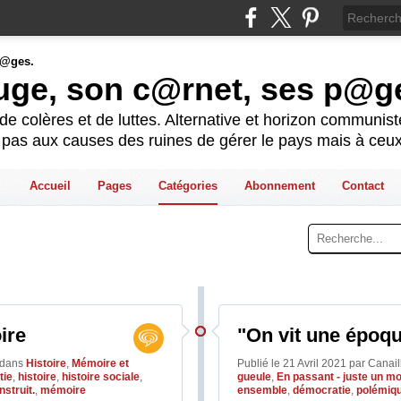
ouge, son c@rnet, ses p@g
e colères et de luttes. Alternative et horizon communis
t pas aux causes des ruines de gérer le pays mais à ceux
Accueil
Pages
Catégories
Abonnement
Contact
ire
"On vit une époq
dans
Histoire
,
Mémoire et
Publié le 21 Avril 2021 par Canai
tie
,
histoire
,
histoire sociale
,
gueule
,
En passant - juste un mo
nstruit.
,
mémoire
ensemble
,
démocratie
,
polémiq