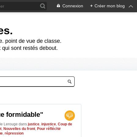
Connexion
+
Créer mon blog
es.
te. point de vue de classe.
 qui sont restés debout.
ue formidable"
lle Lerouge
dans
justice
,
injustice
,
Coup de
t
,
Nouvelles du front
,
Pour réfléchir
ue
,
répression