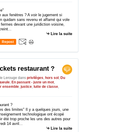
 aux fenètres ? A voir le jugement si
u'un quidam sans revenu et affamé qui vole
fermes devant une juridiction voisine,
reint...
Lire la suite
Repost
0
ickets restaurant ?
lle Lerouge
dans
privilèges
,
hors sol
,
Du
gueule
,
En passant - juste un mot
,
ir ensemble
,
justice
,
lutte de classe
,
s des limites" Il y a quelques jours, une
'enseignement technologique ont écopé
r été trop proche les uns des autres pour
di 14 avril...
Lire la suite