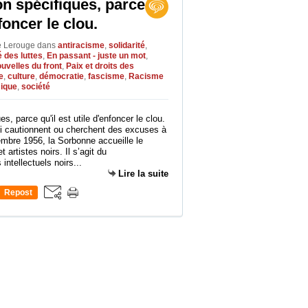
n spécifiques, parce
nfoncer le clou.
le Lerouge
dans
antiracisme
,
solidarité
,
 des luttes
,
En passant - juste un mot
,
uvelles du front
,
Paix et droits des
e
,
culture
,
démocratie
,
fascisme
,
Racisme
ique
,
société
ui cautionnent ou cherchent des excuses à
embre 1956, la Sorbonne accueille le
 artistes noirs. Il s’agit du
ntellectuels noirs...
Lire la suite
Repost
0