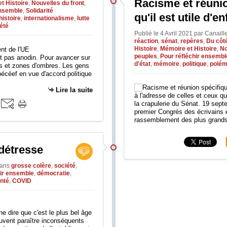
Racisme et réunio
t Histoire
,
Nouvelles du front
,
ensemble
,
Solidarité
qu'il est utile d'e
histoire
,
internationalisme
,
lutte
été
Publié le 4 Avril 2021 par Canail
réaction
,
sénat
,
repères
,
Du côté
Histoire
,
Mémoire et Histoire
,
No
peuples
,
Pour réfléchir ensembl
t pas anodin. Pour avancer sur
d'état
,
mémoire
,
politique
,
polém
ils et zones d'ombres. Les gens
pécéef en vue d'accord politique
Lire la suite
à l'adresse de celles et ceux q
la crapulerie du Sénat. 19 sept
premier Congrès des écrivains et
rassemblement des plus grands i
 détresse
ans
grosse colère
,
société
,
hir ensemble
,
démocratie
,
nté
,
COVID
ne dire que c'est le plus bel âge
euvent paraître inconséquents