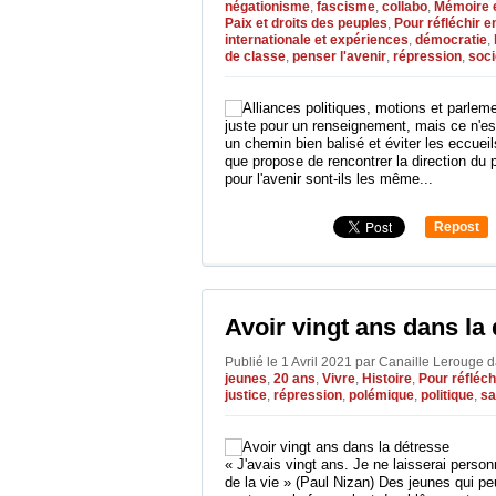
négationisme
,
fascisme
,
collabo
,
Mémoire e
Paix et droits des peuples
,
Pour réfléchir 
internationale et expériences
,
démocratie
,
de classe
,
penser l'avenir
,
répression
,
soci
juste pour un renseignement, mais ce n'es
un chemin bien balisé et éviter les eccue
que propose de rencontrer la direction du 
pour l'avenir sont-ils les même...
Repost
0
Avoir vingt ans dans la
Publié le 1 Avril 2021 par Canaille Lerouge
d
jeunes
,
20 ans
,
Vivre
,
Histoire
,
Pour réfléc
justice
,
répression
,
polémique
,
politique
,
sa
« J'avais vingt ans. Je ne laisserai person
de la vie » (Paul Nizan) Des jeunes qui p