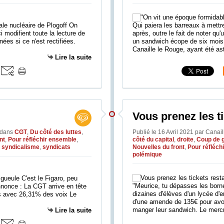
rale nucléaire de Plogoff On
Qui paiera les barreaux à mettre
i modifient toute la lecture de
après, outre le fait de noter q
nées si ce n'est rectifiées.
un sandwich écope de six mois 
Canaille le Rouge, ayant été ast
Lire la suite
Vous prenez les t
dans
CGT
,
Du côté des luttes
,
Publié le 16 Avril 2021 par Canai
nt
,
Pour réfléchir ensemble
,
côté du capital
,
droite
,
Coup de 
,
syndicalisme
,
syndicats
Nouvelles du front
,
Pour réfléch
polémique
 gueule C'est le Figaro, peu
"Meurice, tu dépasses les borne
nonce : La CGT arrive en tête
dizaines d'élèves d'un lycée d
ses avec 26,31% des voix Le
d'une amende de 135€ pour avoi
manger leur sandwich. Le mercre
Lire la suite