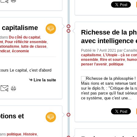
e capitalisme
Richesse de la ph
dans
Du côté du capital
,
avec intelligence
nt
,
Pour réfléchir ensemble
,
ationalisme
,
lutte de classe
,
Publié le 7 Avril 2021 par Canail
ndicat
,
économie
capitalisme
,
L'Utopie - çà se con
ensemble
,
Rire et sourire
,
humo
penser l'avenir
,
politique
urs Le capital, c'est d'abord
Lire la suite
Mais rions et sans retenue tant 
sur le diplo.fr, : "Critique de l
n'est pas parce qu'il faut série
ce système, que c'est une...
tions et
ans
politique
,
Histoire
,