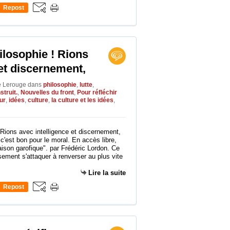
Repost
0
ilosophie ! Rions
 et discernement,
le Lerouge
dans
philosophie
,
lutte
,
struit.
,
Nouvelles du front
,
Pour réfléchir
ur
,
idées
,
culture
,
la culture et les idées
,
c'est bon pour le moral. En accès libre,
a raison garofique". par Frédéric Lordon. Ce
usement s'attaquer à renverser au plus vite
Lire la suite
Repost
0