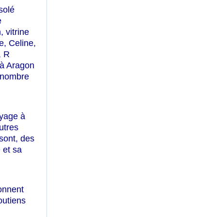
solé
e
 vitrine
e, Celine,
, R
 à Aragon
c nombre
oyage à
utres
 sont, des
 et sa
sonnent
outiens