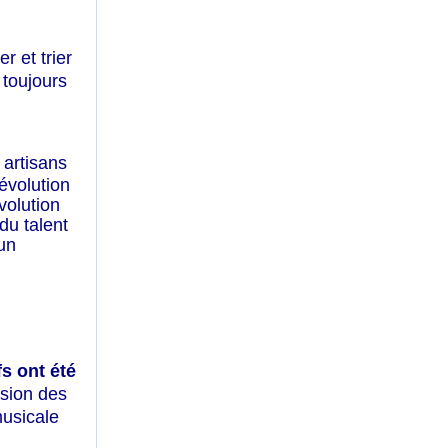
r et trier
 toujours
 artisans
évolution
volution
 du talent
 un
s ont été
usion des
musicale