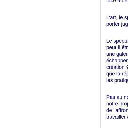
face à d
L'art, le
porter ju
Le specta
peut-il ê
une galer
échapper 
création 
que la ré
les prat
Pas au no
notre pro
de l'affr
travaille