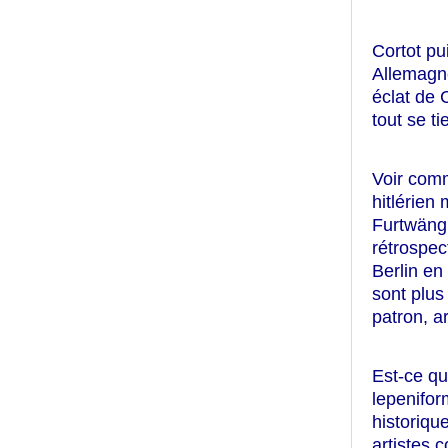
Cortot pu
Allemagne
éclat de 
tout se ti
Voir comm
hitlérien
Furtwäng
rétrospec
Berlin en
sont plus
patron, a
Est-ce qu
lepenifor
historiqu
artistes 