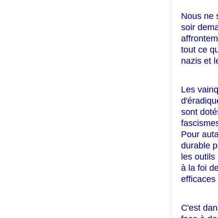
Nous ne s
soir dema
affrontem
tout ce q
nazis et 
Les vainq
d'éradiqu
sont doté
fascismes 
Pour auta
durable po
les outil
à la foi d
efficaces
C'est dan