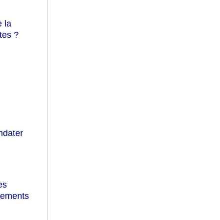
 la
tes ?
ndater
es
tements