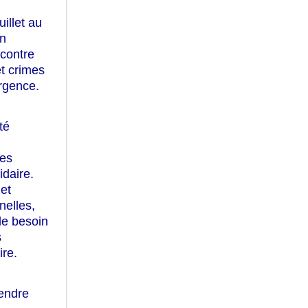
illet au
un
 contre
et crimes
urgence.
té
des
idaire.
et
nelles,
le besoin
s
ire.
rendre