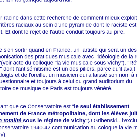
eur racine dans cette recherche de comment mieux exploite
ritères raciaux au sein d'une pyramide dont le raciste est
 Et dont le rejet de l'autre conduit toujours au pire.
 de s'en sortir quand en France, un artiste
qui sera un des
monisation des pratiques musicale avec l'idéologie de la r
"(voir acte du colloque "la vie musicale sous Vichy"), "Ré
 dont l'antisémitisme est un des piliers, parce qu'il avait
doigts et de l'oreille, un musicien qui a laissé son nom à
uestionnaire et
toujours à celui du grand auditorium du
oire de musique de Paris est toujours vénéré.
ant que ce Conservatoire est "
le seul établissement
nement de France métropolitaine, dont les élèves juif
n totalité
sous le régime de Vichy
"(J Gribenski-- l'excl
conservatoire 1940-42 communication au coloque la vie 
y).