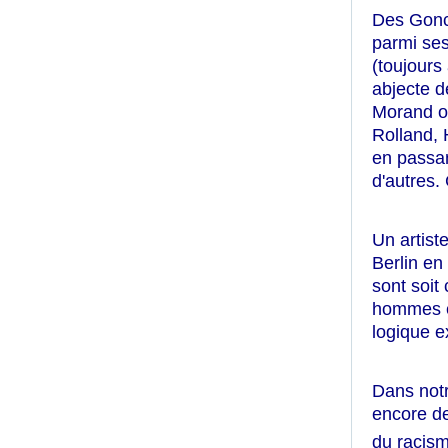
Des Gonco
parmi ses
(toujours
abjecte d
Morand ou
Rolland, 
en passan
d'autres.
Un artist
Berlin en
sont soit 
hommes et
logique e
Dans notr
encore de
du racism