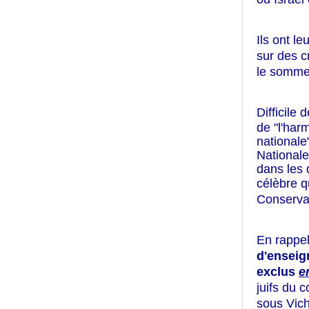
Ils ont l
sur des c
le sommet.
Difficile
de "l'har
nationale
Nationale"
dans les 
célèbre q
Conservat
En rappel
d'enseig
exclus
e
juifs du 
sous Vich