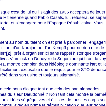
isque c'est de lui qu'il s'agit dès 1935 acceptera de jouer
 Hitlérienne quand Pablo Casals, lui, refusera, se sépa
Cortot et s'engagera pour l'Espagne Républicaine. Vous 
ent.
ent au nom du talent on est prêt à pardonner l'engage
 militant d'un Karajan ou d'un Kempff pour ne rien dire de
ler*
[2]
, prêt à organiser ici sans rappel historique s'orga
tives Vlaminck ou Dunoyer de Segonzac qui firent le vo
 41, montre combien dans l'idéologie dominante l'art et l'a
 facilement excusable que le requis pour le STO dénonc
rrêté dans son usine et toujours stigmatisé.
e cela nous éloigne tant que cela des pantalonnades
mes du sieur Dieudonné ? Non tant cela montre la perméa
e aux idées ségrégatives et élitistes de tous les corps so
compris, avec en prime la démultiplication que leur donne