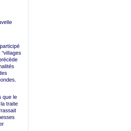
uvelle
participé
 "villages
 précède
alités
 des
econdes.
s que le
a traite
rassait
chesses
er