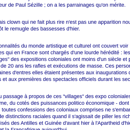
eur de Paul Sézille ; on a les parrainages qu'on mérite.
ai
s clown qui ne fait plus rire n'est pas une apparition no
ôt le remugle des bassesses d'hier.
nnalités du monde artistique et culturel ont couvert voir 
es qui en France sont chargés d'une lourde hérédité : les
es" des expositions coloniales ont moins d'un siècle et
de 20 ans les rafles et exécutions de masse. Ces person
aines d'entres elles étaient présentes aux inaugurations
 et aux premières des spectacles officiels durant les s
 passage à propos de ces "villages" des expo coloniale
sme, du cotés des puissances politico économique - dont l
- toutes confessions des coloniaux comprises ne s'embar
e distinctions raciales quand il s'agissait de piller les ri
isés des Antilles et Guinée d'avant hier à l'Apartheid d'hi
et la Françafrique aujourd'hui.