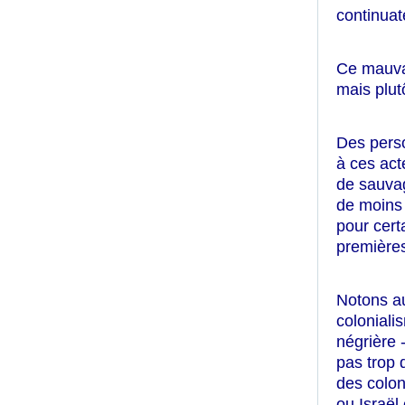
continuat
Ce mauv
mais plut
Des perso
à ces act
de sauvag
de moins 
pour cert
premières
Notons au
coloniali
négrière 
pas trop d
des colon
ou Israël 