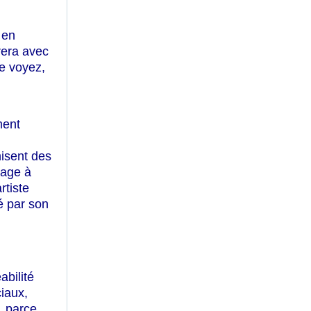
 en
rera avec
le voyez,
ment
nisent des
yage à
rtiste
é par son
bilité
ciaux,
, parce