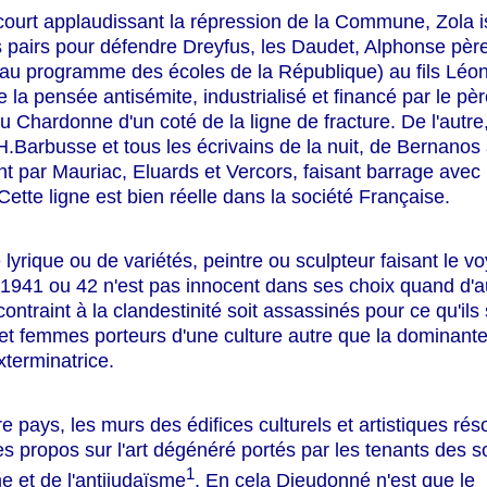
urt applaudissant la répression de la Commune, Zola i
 pairs pour défendre Dreyfus, les Daudet, Alphonse pèr
 au programme des écoles de la République) au fils Léon,
e la pensée antisémite, industrialisé et financé par le pèr
 Chardonne d'un coté de la ligne de fracture. De l'autre
H.Barbusse et tous les écrivains de la nuit, de Bernanos
t par Mauriac, Eluards et Vercors, faisant barrage ave
 Cette ligne est bien réelle dans la société Française.
e lyrique ou de variétés, peintre ou sculpteur faisant le v
 1941 ou 42 n'est pas innocent dans ses choix quand d'a
contraint à la clandestinité soit assassinés pour ce qu'ils
 femmes porteurs d'une culture autre que la dominante
xterminatrice.
e pays, les murs des édifices culturels et artistiques ré
s propos sur l'art dégénéré portés par les tenants des s
1
e et de l'antijudaïsme
. En cela Dieudonné n'est que le