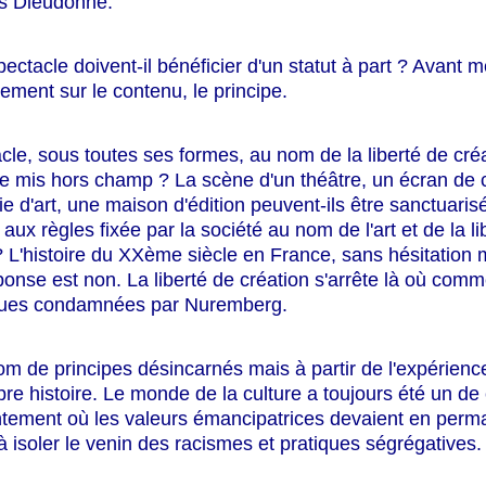
es Dieudonné.
 spectacle doivent-il bénéficier d'un statut à part ? Avant
gement sur le contenu, le principe.
cle, sous toutes ses formes, au nom de la liberté de cré
tre mis hors champ ? La scène d'un théâtre, un écran de
ie d'art, une maison d'édition peuvent-ils être sanctuarisé
aux règles fixée par la société au nom de l'art et de la li
? L'histoire du XXème siècle en France, sans hésitation 
ponse est non. La liberté de création s'arrête là où com
iques condamnées par Nuremberg.
m de principes désincarnés mais à partir de l'expérienc
pre histoire. Le monde de la culture a toujours été un de 
ontement où les valeurs émancipatrices devaient en per
r à isoler le venin des racismes et pratiques ségrégatives.