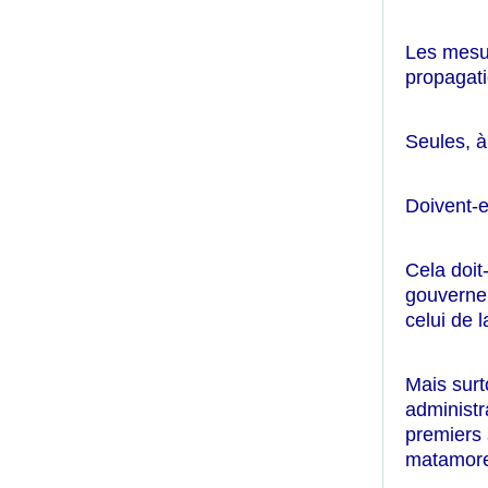
Les mesur
propagati
Seules, 
Doivent-e
Cela doit-
gouvernem
celui de 
Mais surt
administr
premiers
matamores