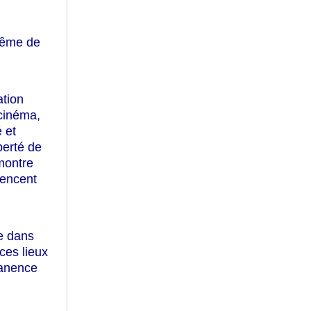
 même de
ation
 cinéma,
 et
berté de
montre
mencent
e dans
ces lieux
manence