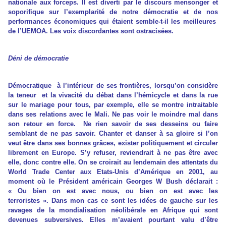
nationale aux forceps. Il est diverti par le discours mensonger et
soporifique sur l’exemplarité de notre démocratie et de nos
performances économiques qui étaient semble-t-il les meilleures
de l’UEMOA. Les voix discordantes sont ostracisées.
Déni de démocratie
Démocratique à l’intérieur de ses frontières, lorsqu’on considère
la teneur et la vivacité du débat dans l’hémicycle et dans la rue
sur le mariage pour tous, par exemple, elle se montre intraitable
dans ses relations avec le Mali. Ne pas voir le moindre mal dans
son retour en force. Ne rien savoir de ses desseins ou faire
semblant de ne pas savoir. Chanter et danser à sa gloire si l’on
veut être dans ses bonnes grâces, exister politiquement et circuler
librement en Europe. S’y refuser, reviendrait à ne pas être avec
elle, donc contre elle. On se croirait au lendemain des attentats du
World Trade Center aux Etats-Unis d’Amérique en 2001, au
moment où le Président américain Georges W Bush déclarait :
« Ou bien on est avec nous, ou bien on est avec les
terroristes ». Dans mon cas ce sont les idées de gauche sur les
ravages de la mondialisation néolibérale en Afrique qui sont
devenues subversives. Elles m’avaient pourtant valu d’être