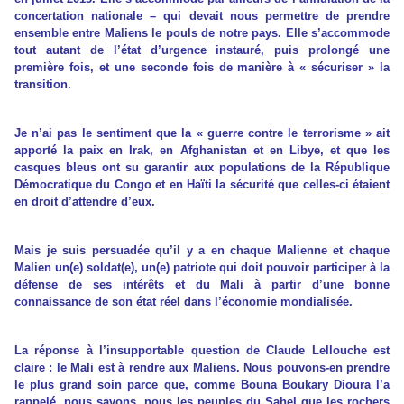
concertation nationale – qui devait nous permettre de prendre
ensemble entre Maliens le pouls de notre pays. Elle s’accommode
tout autant de l’état d’urgence instauré, puis prolongé une
première fois, et une seconde fois de manière à « sécuriser » la
transition.
Je n’ai pas le sentiment que la « guerre contre le terrorisme » ait
apporté la paix en Irak, en Afghanistan et en Libye, et que les
casques bleus ont su garantir aux populations de la République
Démocratique du Congo et en Haïti la sécurité que celles-ci étaient
en droit d’attendre d’eux.
Mais je suis persuadée qu’il y a en chaque Malienne et chaque
Malien un(e) soldat(e), un(e) patriote qui doit pouvoir participer à la
défense de ses intérêts et du Mali à partir d’une bonne
connaissance de son état réel dans l’économie mondialisée.
La réponse à l’insupportable question de Claude Lellouche est
claire : le Mali est à rendre aux Maliens. Nous pouvons-en prendre
le plus grand soin parce que, comme Bouna Boukary Dioura l’a
rappelé, nous savons, nous les peuples du Sahel que les rochers