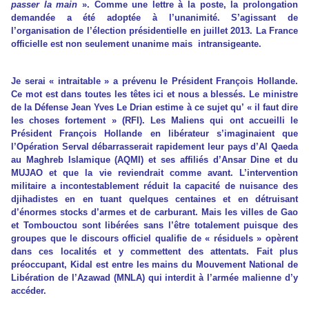
passer la main
». Comme une lettre à la poste, la prolongation
demandée a été adoptée à l’unanimité. S’agissant de
l’organisation de l’élection présidentielle en juillet 2013. La France
officielle est non seulement unanime mais intransigeante.
Je serai « intraitable » a prévenu le Président François Hollande.
Ce mot est dans toutes les têtes ici et nous a blessés. Le ministre
de la Défense Jean Yves Le Drian estime à ce sujet qu’ « il faut dire
les choses fortement » (RFI). Les Maliens qui ont accueilli le
Président François Hollande en libérateur s’imaginaient que
l’Opération Serval débarrasserait rapidement leur pays d’Al Qaeda
au Maghreb Islamique (AQMI) et ses affiliés d’Ansar Dine et du
MUJAO et que la vie reviendrait comme avant. L’intervention
militaire a incontestablement réduit la capacité de nuisance des
djihadistes en en tuant quelques centaines et en détruisant
d’énormes stocks d’armes et de carburant. Mais les villes de Gao
et Tombouctou sont libérées sans l’être totalement puisque des
groupes que le discours officiel qualifie de « résiduels » opèrent
dans ces localités et y commettent des attentats. Fait plus
préoccupant, Kidal est entre les mains du Mouvement National de
Libération de l’Azawad (MNLA) qui interdit à l’armée malienne d’y
accéder.