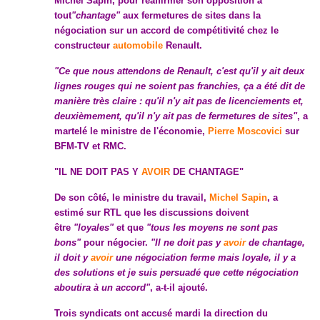
Michel Sapin, pour réaffirmer son opposition à
tout
"chantage"
aux fermetures de sites dans la
négociation sur un accord de compétitivité chez le
constructeur
automobile
Renault.
"Ce que nous attendons de Renault, c'est qu'il y ait deux
lignes rouges qui ne soient pas franchies, ça a été dit de
manière très claire : qu'il n'y ait pas de licenciements et,
deuxièmement, qu'il n'y ait pas de fermetures de sites"
, a
martelé le ministre de l'économie,
Pierre Moscovici
sur
BFM-TV et RMC.
"IL NE DOIT PAS Y
AVOIR
DE CHANTAGE"
De son côté, le ministre du travail,
Michel Sapin
, a
estimé sur RTL que les discussions doivent
être
"loyales"
et que
"tous les moyens ne sont pas
bons"
pour négocier.
"Il ne doit pas y
avoir
de chantage,
il doit y
avoir
une négociation ferme mais loyale, il y a
des solutions et je suis persuadé que cette négociation
aboutira à un accord"
, a-t-il ajouté.
Trois syndicats ont accusé mardi la direction du