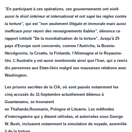
"En participant à ces opérations, ces gouvernements ont violé
aussi le droit intérieur et
international
et ont sapé les règles contre
la torture"
, qui est
"non seulement illégale et immorale mais aussi
inefficace pour réunir des renseignements fiables"
, dénonce ce
rapport intitulé "De la mondialisation de la torture". Jusqu'à 25
pays d'
Europe
sont concernés, comme l'
Autriche
, la
Bosnie-
Herzégovine
, la
Croatie
, la
Finlande
, l'
Allemagne
et le
Royaume-
Uni
. L'
Australie
y est aussi mentionnée ainsi que l'
Iran
, qui a remis
dix personnes aux Etats-Unis malgré ses mauvaises relations avec
Washington.
Les prisons secrètes de la CIA, où sont passés notamment les
cinq accusés du 11-Septembre actuellement détenus à
Guantanamo, se trouvaient
en
Thaïlande
,
Roumanie
,
Pologne
et
Lituanie
. Les méthodes
d'interrogatoire qui y étaient utilisées, et autorisées sous George
W. Bush, incluaient notamment la simulation de noyade, assimilée
à de la torture.