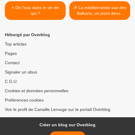
< De l'eau dans le vin de
☭ La méditerranée vue des
qui ?
Balkans, un point devue
communiste >
Hébergé par Overblog
Top articles
Pages
Contact
Signaler un abus
C.G.U.
Cookies et données personnelles
Préférences cookies
Voir le profil de Canaille Lerouge sur le portail Overblog
Créer un blog sur Overblog