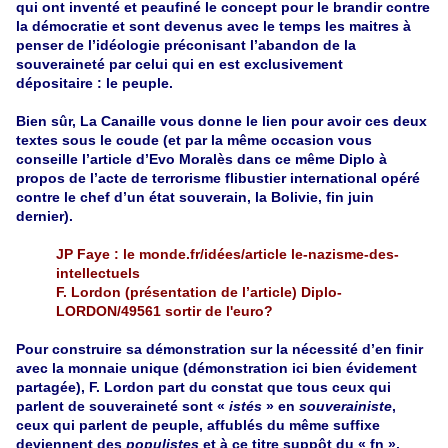
qui ont inventé et peaufiné le concept pour le brandir contre
la démocratie et sont devenus avec le temps les maitres à
penser de l’idéologie préconisant l’abandon de la
souveraineté par celui qui en est exclusivement
dépositaire : le peuple.
Bien sûr, La Canaille vous donne le lien pour avoir ces deux
textes sous le coude (et par la même occasion vous
conseille l’article d’Evo Moralès dans ce même Diplo à
propos de l’acte de terrorisme flibustier international opéré
contre le chef d’un état souverain, la Bolivie, fin juin
dernier).
JP Faye :
le monde.fr/idées/article le-nazisme-des-
intellectuels
F. Lordon (présentation de l’article)
Diplo-
LORDON/49561 sortir de l'euro?
Pour construire sa démonstration sur la nécessité d’en finir
avec la monnaie unique (démonstration ici bien évidement
partagée), F. Lordon part du constat que tous ceux qui
parlent de souveraineté sont «
istés
» en
souverainiste
,
ceux qui parlent de peuple, affublés du même suffixe
deviennent des
populistes
et à ce titre suppôt du « fn »,