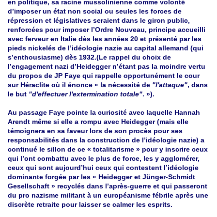
en politique, sa racine mussolinienne comme volonté
d’imposer un état non social ou seules les forces de
répression et législatives seraient dans le giron public,
renforcées pour imposer l’Ordre Nouveau, principe accueilli
avec ferveur en Italie dès les années 20 et présenté par les
pieds nickelés de l’idéologie nazie au capital allemand (qui
s’enthousiasme) dès 1932.(Le rappel du choix de
l’engagement nazi d’Heidegger n’étant pas la moindre vertu
du propos de JP Faye qui rappelle opportunément le cour
sur Héraclite où il énonce « la nécessité de
"l'attaque"
, dans
le but
"d'effectuer
l'extermination totale"
. »).
Au passage Faye pointe la curiosité avec laquelle Hannah
Arendt même si elle a rompu avec Heidegger (mais elle
témoignera en sa faveur lors de son procès pour ses
responsabilités dans la construction de l’idéologie nazie) a
continué le sillon de ce « totalitarisme » pour y inscrire ceux
qui l’ont combattu avec le plus de force, les y agglomérer,
ceux qui sont aujourd’hui ceux qui contestent l’idéologie
dominante forgée par les « Heidegger et Jünger-Schmidt
Gesellschaft » recyclés dans l’après-guerre et qui passeront
du pro nazisme militant à un européanisme fébrile après une
discrète retraite pour laisser se calmer les esprits.