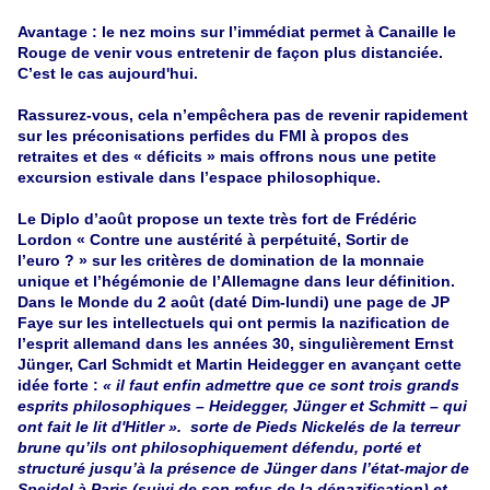
Avantage : le nez moins sur l’immédiat permet à Canaille le
Rouge de venir vous entretenir de façon plus distanciée.
C’est le cas aujourd'hui.
Rassurez-vous, cela n’empêchera pas de revenir rapidement
sur les préconisations perfides du FMI à propos des
retraites et des « déficits » mais offrons nous une petite
excursion estivale dans l’espace philosophique.
Le Diplo d’août propose un texte très fort de Frédéric
Lordon « Contre une austérité à perpétuité, Sortir de
l’euro ? » sur les critères de domination de la monnaie
unique et l’hégémonie de l’Allemagne dans leur définition.
Dans le Monde du 2 août (daté Dim-lundi) une page de JP
Faye sur les intellectuels qui ont permis la nazification de
l’esprit allemand dans les années 30, singulièrement Ernst
Jünger, Carl Schmidt et Martin Heidegger en avançant cette
idée forte :
« il faut enfin
admettre
que ce sont trois grands
esprits philosophiques – Heidegger, Jünger et Schmitt
–
qui
ont fait le lit d'Hitler ».
sorte de Pieds Nickelés de la terreur
brune qu’ils ont philosophiquement défendu, porté et
structuré jusqu’à la présence de Jünger dans l’état-major de
Speidel à Paris (suivi de son refus de la dénazification) et