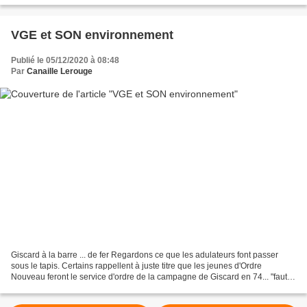
VGE et SON environnement
Publié le 05/12/2020 à 08:48
Par
Canaille Lerouge
Giscard à la barre ... de fer Regardons ce que les adulateurs font passer
sous le tapis. Certains rappellent à juste titre que les jeunes d'Ordre
Nouveau feront le service d'ordre de la campagne de Giscard en 74... "faut
bien que jeunesse se passe" cantiquent...