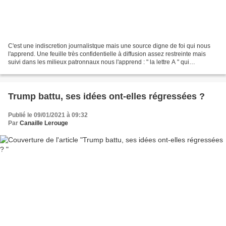
C'est une indiscretion journalistque mais une source digne de foi qui nous
l'apprend. Une feuille très confidentielle à diffusion assez restreinte mais
suivi dans les milieux patronnaux nous l'apprend : " la lettre A " qui
s'autopromeut comme le quotidien...
Trump battu, ses idées ont-elles régressées ?
Publié le 09/01/2021 à 09:32
Par
Canaille Lerouge