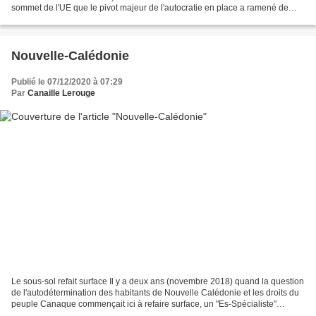
sommet de l'UE que le pivot majeur de l'autocratie en place a ramené de
quoi mettre en péril l'équilibre...
Nouvelle-Calédonie
Publié le 07/12/2020 à 07:29
Par
Canaille Lerouge
Le sous-sol refait surface Il y a deux ans (novembre 2018) quand la question
de l'autodétermination des habitants de Nouvelle Calédonie et les droits du
peuple Canaque commençait ici à refaire surface, un "Es-Spécialiste"
géopoliticien planétaire avait...