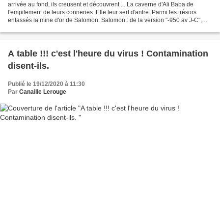
arrivée au fond, ils creusent et découvrent ... La caverne d'Ali Baba de
l'empilement de leurs conneries. Elle leur sert d'antre. Parmi les trésors
entassés la mine d'or de Salomon: Salomon : de la version "-950 av J-C",
réputé être l'homme le plus sage...
A table !!! c'est l'heure du virus ! Contamination
disent-ils.
Publié le 19/12/2020 à 11:30
Par
Canaille Lerouge