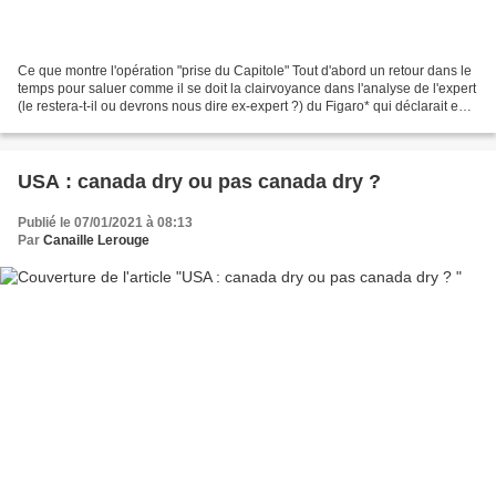
Ce que montre l'opération "prise du Capitole" Tout d'abord un retour dans le
temps pour saluer comme il se doit la clairvoyance dans l'analyse de l'expert
(le restera-t-il ou devrons nous dire ex-expert ?) du Figaro* qui déclarait en
direct devant les...
USA : canada dry ou pas canada dry ?
Publié le 07/01/2021 à 08:13
Par
Canaille Lerouge