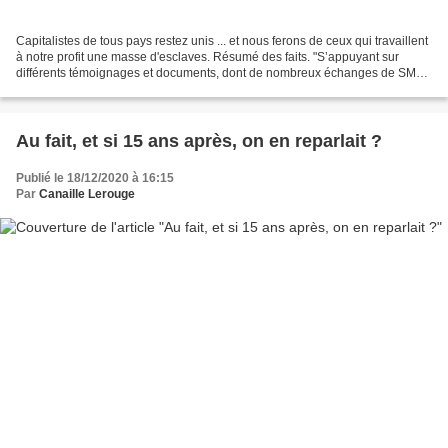
Capitalistes de tous pays restez unis ... et nous ferons de ceux qui travaillent
à notre profit une masse d'esclaves. Résumé des faits. "S’appuyant sur
différents témoignages et documents, dont de nombreux échanges de SMS,
Le Monde conclut à l’existence...
Au fait, et si 15 ans après, on en reparlait ?
Publié le 18/12/2020 à 16:15
Par
Canaille Lerouge