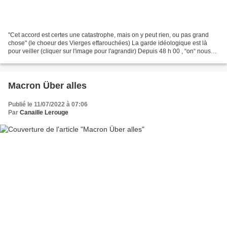
"Cet accord est certes une catastrophe, mais on y peut rien, ou pas grand
chose" (le choeur des Vierges effarouchées) La garde idéologique est là
pour veiller (cliquer sur l'image pour l'agrandir) Depuis 48 h 00 , “on“ nous
rabat les oreilles pour savoir...
Macron Über alles
Publié le 11/07/2022 à 07:06
Par
Canaille Lerouge