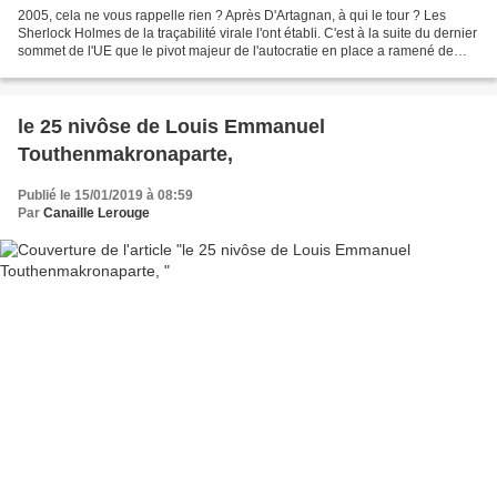
2005, cela ne vous rappelle rien ? Après D'Artagnan, à qui le tour ? Les
Sherlock Holmes de la traçabilité virale l'ont établi. C'est à la suite du dernier
sommet de l'UE que le pivot majeur de l'autocratie en place a ramené de
quoi mettre en péril l'équilibre...
le 25 nivôse de Louis Emmanuel
Touthenmakronaparte,
Publié le 15/01/2019 à 08:59
Par
Canaille Lerouge