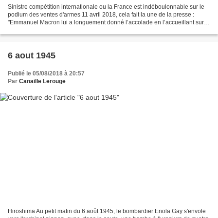
Sinistre compétition internationale ou la France est indéboulonnable sur le
podium des ventes d'armes 11 avril 2018, cela fait la une de la presse :
"Emmanuel Macron lui a longuement donné l’accolade en l’accueillant sur le
perron de l’Elysée. Le prince...
6 aout 1945
Publié le 05/08/2018 à 20:57
Par
Canaille Lerouge
Hiroshima Au petit matin du 6 août 1945, le bombardier Enola Gay s'envole