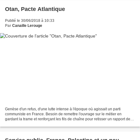
Otan, Pacte Atlantique
Publié le 30/06/2018 à 10:33
Par
Canaille Lerouge
Genèse d'un refus, d'une lutte intense à l'époque où agissait un parti
communiste en France. Besoin de remettre l'ouvrage sur le métier en
gardant la trame et renforçant les fils de chaîne pour retisser un rapport de
force pour la Paix et contre l'impérialisme. Dès...