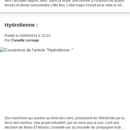
vers l'archipel nippon, avec, dans la soute, une bombe à l'uranium de quatre
tonnes et demie surnommée Little Boy. L'état-major choisit pour cible la ville
industrielle d'Hiroshima...
Hydrolienne :
Publié le 04/08/2018 à 10:22
Par
Canaille Lerouge
Des machines qui posées au fond des mers, produisent de l'électricité par la
force des marées. Une projet industriel, qui ne verra pas le jour. c'est une
décision de Manu El Monarc conseillé par sa chouette de compagnie Acte 1