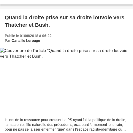
: "Pour ses 400 ans, DCNS...
Quand la droite prise sur sa droite louvoie vers
Thatcher et Bush.
Publié le 01/08/2018 à 06:22
Par
Canaille Lerouge
Ils ont de la ressource pour creuser Le PS ayant fait la politique de la droite,
la macronie, fille naturelle des précédents, occupant fermement le terrain,
pour ne pas se laisser enfermer "que" dans l'espace racisto-identitaire où