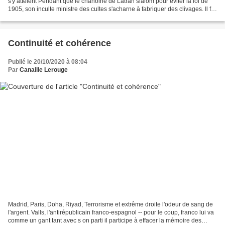
s'y attèlent Pendant que le chanoine de Latran slalom pour éviter la loi de
1905, son inculte ministre des cultes s'acharne à fabriquer des clivages. Il fut
un temps pas si...
Continuité et cohérence
Publié le 20/10/2020 à 08:04
Par
Canaille Lerouge
Madrid, Paris, Doha, Riyad, Terrorisme et extrême droite l'odeur de sang de
l'argent. Valls, l'antirépublicain franco-espagnol -- pour le coup, franco lui va
comme un gant tant avec s on parti il participe à effacer la mémoire des