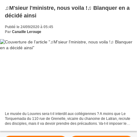
♫M'sieur l'ministre, nous voila !♫ Blanquer en a
décidé ainsi
Publié le 24/09/2020 à 05:45
Par
Canaille Lerouge
Le musée du Louvres sera-t-il interdit aux collégiennes ? A moins que Le
Torquemada du 110 rue de Grenelle, vicaire du chanoine de Latran, recrute
des disciples, mais il va devoir prendre des précautions. Va-t-il imposer le
port du maillot une pièce à...