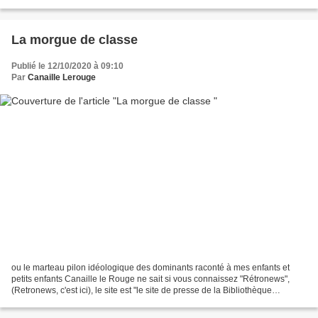
pression. Le temps...
La morgue de classe
Publié le 12/10/2020 à 09:10
Par
Canaille Lerouge
ou le marteau pilon idéologique des dominants raconté à mes enfants et
petits enfants Canaille le Rouge ne sait si vous connaissez "Rétronews",
(Retronews, c'est ici), le site est "le site de presse de la Bibliothèque
nationale de France, donne accès...