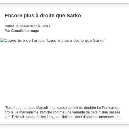
justifient, approuvent ou...
Encore plus à droite que Sarko
Publié le 28/04/2021 à 14:43
Par
Canaille Lerouge
Plus répugnant que Marcellin, en passe de finir de doubler Le Pen sur sa
droite Le macronisme s'affiche comme une variante de pétainisme passée
par l'ENA 40 ans après les faits, sept Italiens, dont d’anciens membres des
Brigades rouges, condamnés en Italie...