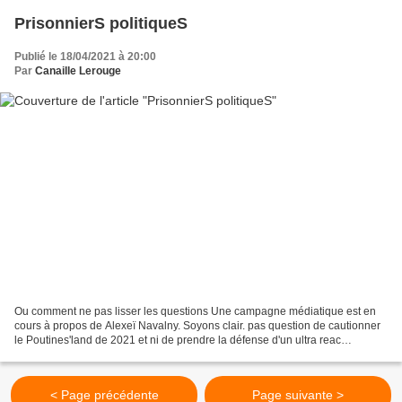
PrisonnierS politiqueS
Publié le 18/04/2021 à 20:00
Par
Canaille Lerouge
Ou comment ne pas lisser les questions Une campagne médiatique est en
cours à propos de Alexeï Navalny. Soyons clair. pas question de cautionner
le Poutines'land de 2021 et ni de prendre la défense d'un ultra reac
d'extrême droite qui subit les mesures...
< Page précédente
Page suivante >