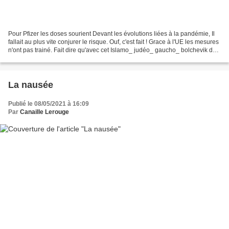
Pour Pfizer les doses sourient Devant les évolutions liées à la pandémie, Il
fallait au plus vite conjurer le risque. Ouf, c'est fait ! Grace à l'UE les mesures
n'ont pas trainé. Fait dire qu'avec cet Islamo_ judéo_ gaucho_ bolchevik de
Biden cela devenait...
La nausée
Publié le 08/05/2021 à 16:09
Par
Canaille Lerouge