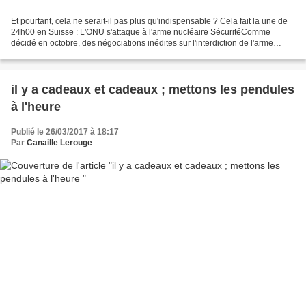
Et pourtant, cela ne serait-il pas plus qu'indispensable ? Cela fait la une de
24h00 en Suisse : L'ONU s'attaque à l'arme nucléaire SécuritéComme
décidé en octobre, des négociations inédites sur l'interdiction de l'arme
nucléaire s' ouvrent lundi à l'ONU Plus...
il y a cadeaux et cadeaux ; mettons les pendules
à l'heure
Publié le 26/03/2017 à 18:17
Par
Canaille Lerouge