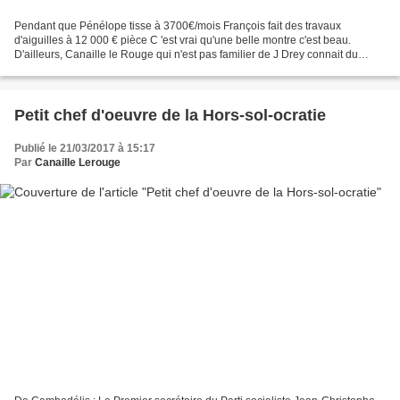
Pendant que Pénélope tisse à 3700€/mois François fait des travaux
d'aiguilles à 12 000 € pièce C 'est vrai qu'une belle montre c'est beau.
D'ailleurs, Canaille le Rouge qui n'est pas familier de J Drey connait du
monde amateur de belles montres et lui...
Petit chef d'oeuvre de la Hors-sol-ocratie
Publié le 21/03/2017 à 15:17
Par
Canaille Lerouge