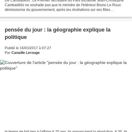
De Cambadélis : Le Premier secrétaire du Parti socialiste Jean-Christophe
Cambadélis ne souhaite pas que le ministre de l'Intérieur Bruno Le Roux
démissionne du gouvernement, après les révélations sur ses filles
employées à l'Assemblée nationale alors...
pensée du jour : la géographie explique la
politique
Publié le 16/03/2017 à 07:27
Par
Canaille Lerouge
le temps de fait rien à l'affaire A 20 ans, ils annonçaient la révolution. A 35, ils