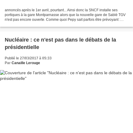
annoncés après le 1er avril, pourtant... Ainsi donc la SNCF installe ses
portiques à la gare Montparnasse alors que la nouvelle gare de Sablé TGV
n'est pas encore ouverte. Comme quoi Pepy sait parfois être prévoyant :
outre vers la Sarthe, c'est de Montparnasse...
Nucléaire : ce n'est pas dans le débats de la
présidentielle
Publié le 27/03/2017 à 05:33
Par
Canaille Lerouge