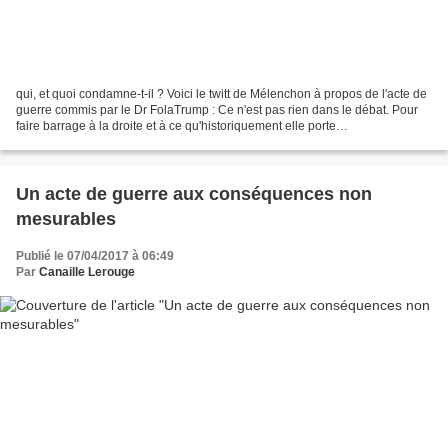
qui, et quoi condamne-t-il ? Voici le twitt de Mélenchon à propos de l'acte de
guerre commis par le Dr FolaTrump : Ce n'est pas rien dans le débat. Pour
faire barrage à la droite et à ce qu'historiquement elle porte
consubstantiellement avec les fauteurs...
Un acte de guerre aux conséquences non
mesurables
Publié le 07/04/2017 à 06:49
Par
Canaille Lerouge