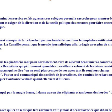
inot en service se fait agresser, ses colègues posent la saccoche pour montrer l
t et exiger de la direction et de la tutelle politque des mesures pour faire cesser
que.
rest manque de faire lyncher par une bande de nazillons homophobes antifémini
es.
La Canaille pensait que le monde journalistique allait réagir avec plus de viv
e.
Tous les quotidiens sont paru normalement. Pire ils ouvrent béant micros caméras
s.Des mêmes qui pétitionnent quand des travailleurs refusent de les laisser assis
aucun qui ne dise "on ne rend plus compte de vos actes tant ils sont hors champ
e"
.
Pas un seul communiqué des sociétés de journalistes, des comités de rédaction
uer l'outrance verbale quand elle vient d'ailleurs.
mpté par la magie brune, il danse au son des oliphants et tambours des hordes "t
.
parce qu'ici on n'est que très rarement voir jamais d'accord avec ce que dit ou 