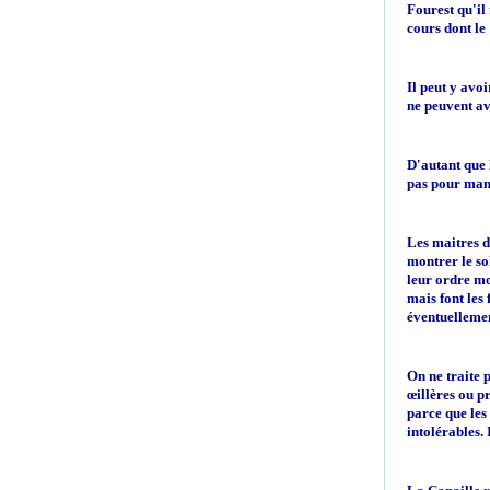
Fourest qu'il
cours dont le
Il peut y avo
ne peuvent av
D'autant que 
pas pour mang
Les maitres d
montrer le sol
leur ordre mo
mais font les 
éventuellemen
On ne traite 
œillères ou p
parce que les 
intolérables. 