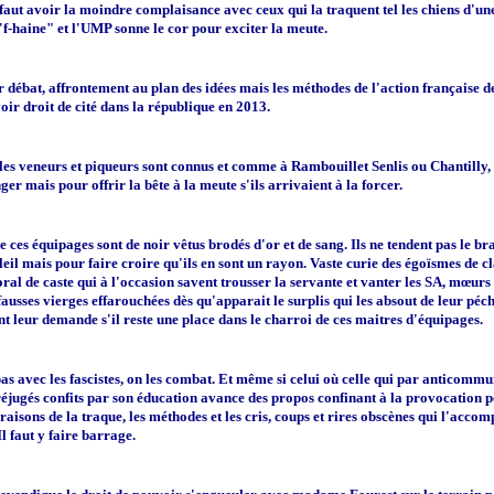
 faut avoir la moindre complaisance avec ceux qui la traquent tel les chiens d'un
 'f-haine" et l'UMP sonne le cor pour exciter la meute.
ir débat, affrontement au plan des idées mais les méthodes de l'action française d
oir droit de cité dans la république en 2013.
les veneurs et piqueurs sont connus et comme à Rambouillet Senlis ou Chantilly, 
er mais pour offrir la bête à la meute s'ils arrivaient à la forcer.
e ces équipages sont de noir vêtus brodés d'or et de sang. Ils ne tendent pas le br
eil mais pour faire croire qu'ils en sont un rayon. Vaste curie des égoïsmes de cl
ral de caste qui à l'occasion savent trousser la servante et vanter les SA, mœur
fausses vierges effarouchées dès qu'apparait le surplis qui les absout de leur péch
t leur demande s'il reste une place dans le charroi de ces maitres d'équipages.
pas avec les fascistes, on les combat. Et même si celui où celle qui par anticomm
réjugés confits par son éducation avance des propos confinant à la provocation 
raisons de la traque, les méthodes et les cris, coups et rires obscènes qui l'acco
Il faut y faire barrage.