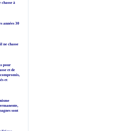
e chasse à
es années 30
il ne chasse
as pour
asse et de
s compromis,
és et
unisme
permanente,
mpagnes sont