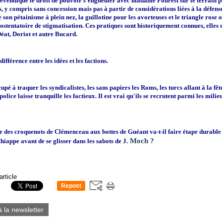
evendique le droit de pouvoir s'engueuler avec madame Fourest sur le terrain po
es, y compris sans concession mais pas à partir de considérations liées à la défen
son pétainisme à plein nez, la guillotine pour les avorteuses et le triangle rose o
stentatoire de stigmatisation. Ces pratiques sont historiquement connues, elles s
éat, Doriot et autre Bucard.
 différence entre les idées et les factions.
pé à traquer les syndicalistes, les sans papiers les Roms, les turcs allant à la f
 police laisse tranquille les factieux. Il est vrai qu'ils se recrutent parmi les milie
te des croquenots de Clémenceau aux bottes de Guéant va-t-il faire étape durable
Moch ?
hiappe avant de se glisser dans les sabots de J.
article
Repost
0
à la newsletter