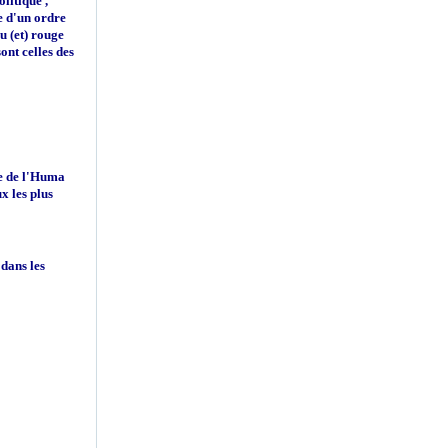
litique ,
se d'un ordre
u (et) rouge
ont celles des
ête de l'Huma
ux les plus
 dans les