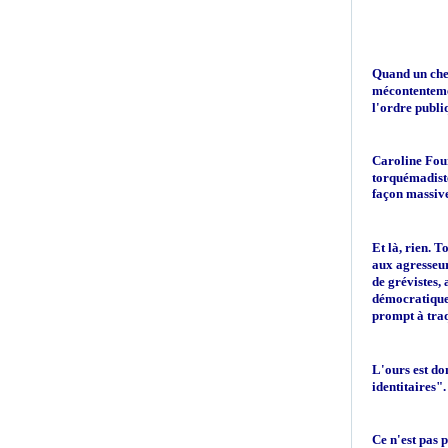
Quand un chem
mécontentemen
l'ordre publi
Caroline Fou
torquémadist
façon massiv
Et là, rien. 
aux agresseur
de grévistes,
démocratiqu
prompt à traq
L'ours est do
identitaires"
Ce n'est pas 