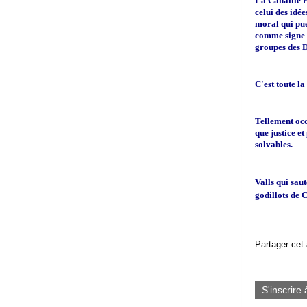
La Canaille r
celui des idé
moral qui pue 
comme signe o
groupes des D
C'est toute la
Tellement occu
que justice et
solvables.
Valls qui sau
godillots de C
Partager cet 
S'inscrire 