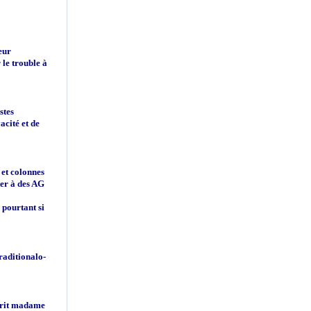
eur
 le trouble à
stes
acité et de
 et colonnes
ter à des AG
 pourtant si
raditionalo-
écrit madame