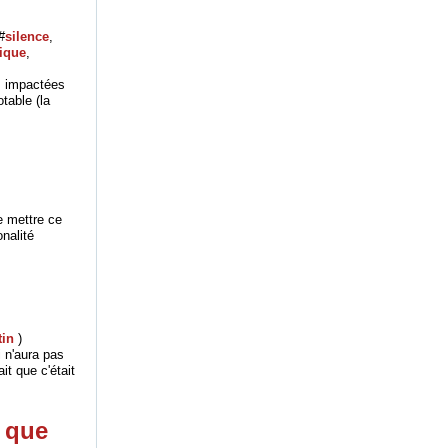
#
silence
,
tique
,
es impactées
table (la
e mettre ce
nalité
tin
)
i n'aura pas
it que c'était
s que