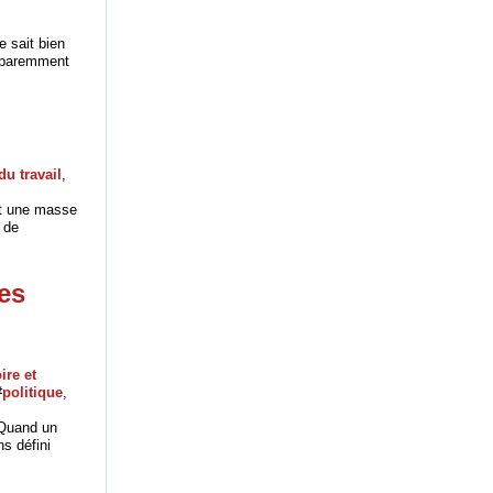
e sait bien
apparemment
du travail
,
fit une masse
 de
es
re et
#
politique
,
. Quand un
s défini