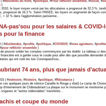
 ( #
Nouvelles du front
, #
politique
, #
Pour réfléchir ensemble
, #
social
, #
so
e
)
 2010, le loyer moyen versé par les allocataires a progressé de 32,3 %, tandi
es, progressé de 16,3 %. Selon l'INSEE, les loyers on augmenté de façon con
, + 32 % dans l'agglomération parisienne...
-pas'sou pour les salaires & COVID-l
s pour la finance
 ( #
dividendes
, #
profits
, #
politique
, #
COVID19
, #
lmes agioteurs
, #
profit
 #
pour refléchir ensemble
)
 de pouvoir solder les comptes commençons par les établir. Le tableau ci des
e financière est à garder sous le coude pour aller dès que possible demander
aires qui ont voté les lois Coronapasd'sou...
ubriant 74 ans, plus que jamais d'actua
015 ( #
mémoire
, #
histoire
, #
politique
, #
Résistance
)
er ces quelques jours de silence Canaille le Rouge y était) Le camp de Chois
p d'internement de Châteaubriant La plaque sur le monument ne mentionne p
tziganes et "autres indésirables" transferés...
achis et coupe du monde