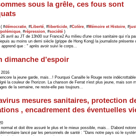
ommes sous la grêle, ces fous sont
quats
 ( #
démocratie
, #
Liberté
, #
liberticide
, #
Colère
, #
Mémoire et Histoire
, #
jus
#
polémique
, #
répression
, #
société
)
6 avril au JT de 13h00 sur France2 Au milieu d'une crise sanitaire qui n'a pa
depuis au moins un demi siècle (grippe de Hong Kong) la journaliste présente
 apprend que : " après avoir suivi le corps...
 dimanche d'espoir
 2016
encore la jeune garde, mais...! Pourquoi Canaille le Rouge reste indécrottabl
gré la couleur de l'horizon. La chanson de Ferrat n'est plus jeune, mais son
es de la semaine, ne reste-elle pas toujours...
virus mesures sanitaires, protection d
tions , encadrement des éventuelles vi
20
 normal et doit être assuré le plus et le mieux possible, mais... D'abord notons
plémentaire lancé par les personnels de santé : "Dans notre pays où le systè