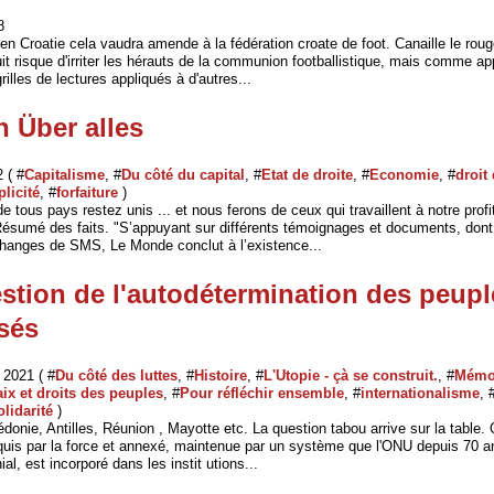
8
en Croatie cela vaudra amende à la fédération croate de foot. Canaille le roug
uit risque d'irriter les hérauts de la communion footballistique, mais comme 
grilles de lectures appliqués à d'autres...
 Über alles
2 ( #
Capitalisme
, #
Du côté du capital
, #
Etat de droite
, #
Economie
, #
droit 
licité
, #
forfaiture
)
de tous pays restez unis ... et nous ferons de ceux qui travaillent à notre pro
Résumé des faits. "S’appuyant sur différents témoignages et documents, dont
anges de SMS, Le Monde conclut à l’existence...
stion de l'autodétermination des peupl
sés
2021 ( #
Du côté des luttes
, #
Histoire
, #
L'Utopie - çà se construit.
, #
Mémoi
ix et droits des peuples
, #
Pour réfléchir ensemble
, #
internationalisme
, 
olidarité
)
donie, Antilles, Réunion , Mayotte etc. La question tabou arrive sur la table
nquis par la force et annexé, maintenue par un système que l'ONU depuis 70 an
l, est incorporé dans les instit utions...