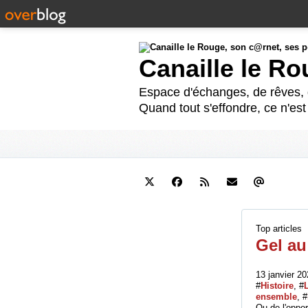
Canaille le R
Espace d'échanges, de rêves, d
Quand tout s'effondre, ce n'es
Top articles
Gel au
13 janvier 20
#
Histoire
, #
L
ensemble
, #
Ou de l'oppor