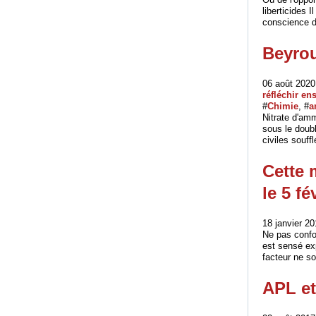
liberticides 
conscience du
Beyro
06 août 2020
réfléchir e
#
Chimie
, #
a
Nitrate d'am
sous le doub
civiles souff
Cette 
le 5 fé
18 janvier 20
Ne pas confond
est sensé ex
facteur ne so
APL et