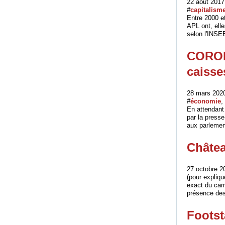
22 août 2017
#
capitalism
Entre 2000 et
APL ont, ell
selon l'INSEE
CORONA
caisse
28 mars 2020
#
économie
,
En attendant
par la press
aux parlement
Châtea
27 octobre 2
(pour expliqu
exact du cam
présence des 
Footst