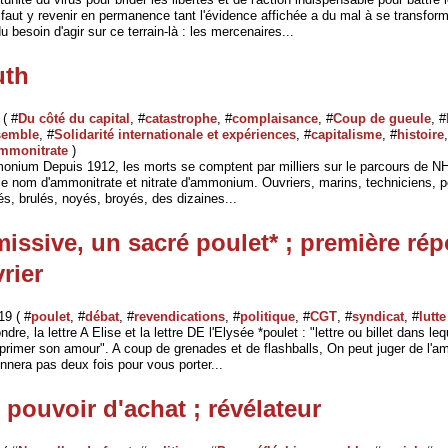
Il faut y revenir en permanence tant l'évidence affichée a du mal à se transfor
 besoin d'agir sur ce terrain-là : les mercenaires...
uth
 ( #
Du côté du capital
, #
catastrophe
, #
complaisance
, #
Coup de gueule
, #
nsemble
, #
Solidarité internationale et expériences
, #
capitalisme
, #
histoire
mmonitrate
)
monium Depuis 1912, les morts se comptent par milliers sur le parcours de
le nom d'ammonitrate et nitrate d'ammonium. Ouvriers, marins, techniciens, p
lés, brulés, noyés, broyés, des dizaines...
missive, un sacré poulet* ; première ré
vrier
19 ( #
poulet
, #
débat
, #
revendications
, #
politique
, #
CGT
, #
syndicat
, #
lutt
re, la lettre A Elise et la lettre DE l'Elysée *poulet : "lettre ou billet dans leq
primer son amour". A coup de grenades et de flashballs, On peut juger de l'am
nnera pas deux fois pour vous porter...
 pouvoir d'achat ; révélateur