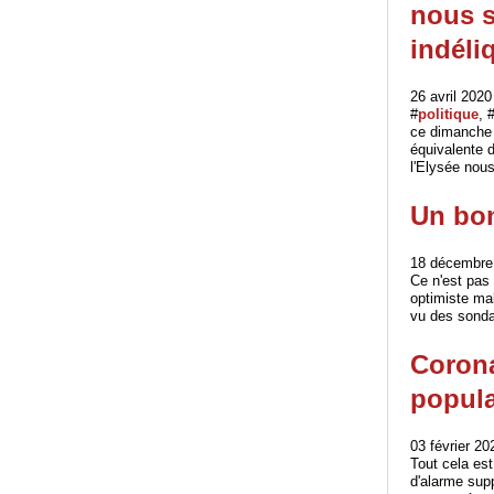
nous s
indéli
26 avril 2020
#
politique
, 
ce dimanche 2
équivalente 
l'Elysée nous
Un bon
18 décembre
Ce n'est pas 
optimiste mal
vu des sondag
Corona
popula
03 février 20
Tout cela est
d'alarme sup