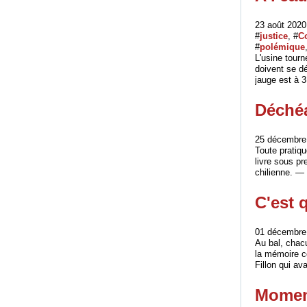
23 août 2020
#
justice
, #
C
#
polémique
L'usine tourn
doivent se dé
jauge est à 3 
Déchéa
25 décembre 
Toute pratiqu
livre sous pr
chilienne. — 
C'est 
01 décembre 
Au bal, chacu
la mémoire co
Fillon qui ava
Moment