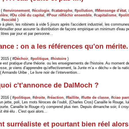
 ( #
environement
, #
écologie
, #
catatrophe
, #
pollution
, #
Mensonge d'état
, 
olère
, #
Du côté du capital
, #
Pour réfléchir ensemble
, #
capitalisme
, #
poli
, #
société
)
e à plein, les robinets à vide 5 jiours après l'accident industriel, les commun
brouiller pour assurer la distribution de façons empirique un minimum d'eau po
litres par jour et par personne...
nce : on a les références qu'on mérite.
2015 ( #
Déchoir
, #
politique
, #
histoire
)
e est pratique d'une théorie. ou les enseignements de l'histoire. Au moment d
esse, je viens d’apprendre qu’effectivement, la Junte m’a « déchu » de la natio
( Armando Uribe , Le livre noir de l’intervention...
quoi c't'annonce de DalMoch ?
2016 ( #
politique
, #
droite
, #
réaction
, #
faillite
, #
lutte de classe
, #
ciao pan
n jette, poli, Les mots féroces de l’oubli, (Charles Cros) Canaille le Rouge, lu
urte. Canaille le Rouge n'y comprend plus rien. Depuis dimanche soir, il croya
it été élu . C'est quoi alors...
 surréaliste et pourtant bien réel alor