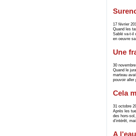
Suren
17 février 20
Quand les tas
Sablé va-t-il
en oeuvre sa p
Une f
30 novembre 
Quand le jura
marteau avait
pouvoir aller
Cela m
31 octobre 2
Après les tue
des hors-sol,
d’intérêt, ma
A l'eau