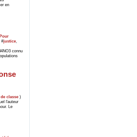
mer en
Pour
, #
justice
,
 NH4NO3 connu
opulations
ponse
e de classe
)
uel l'auteur
our. Le