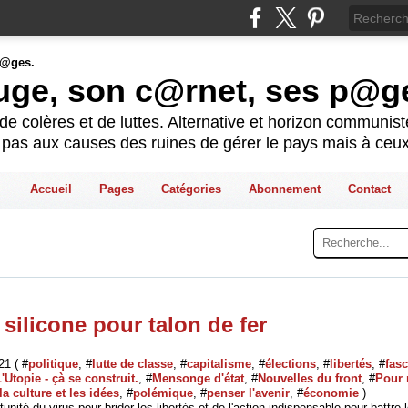
ouge, son c@rnet, ses p@g
e colères et de luttes. Alternative et horizon communis
t pas aux causes des ruines de gérer le pays mais à ceux
Accueil
Pages
Catégories
Abonnement
Contact
 silicone pour talon de fer
21 ( #
politique
, #
lutte de classe
, #
capitalisme
, #
élections
, #
libertés
, #
fas
'Utopie - çà se construit.
, #
Mensonge d'état
, #
Nouvelles du front
, #
Pour 
la culture et les idées
, #
polémique
, #
penser l'avenir
, #
économie
)
tunité du virus pour brider les libertés et de l'action indispensable pour battre 