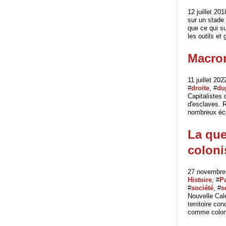
12 juillet 201
sur un stade 
que ce qui s
les outils et 
Macron
11 juillet 202
#
droite
, #
dup
Capitalistes 
d'esclaves. 
nombreux éch
La que
coloni
27 novembre 
Histoire
, #
Pa
#
société
, #
s
Nouvelle Calé
territoire co
comme colonia