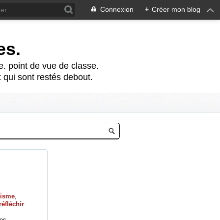
Connexion
+
Créer mon blog
es.
te. point de vue de classe.
 qui sont restés debout.
cisme
,
réfléchir
les