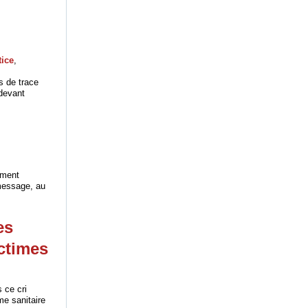
tice
,
s de trace
 devant
ement
 message, au
es
ctimes
 ce cri
me sanitaire