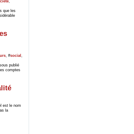
ciété
,
s que les
sidérable
es
eurs
, #
social
,
sous publié
 des comptes
lité
el est le nom
as la