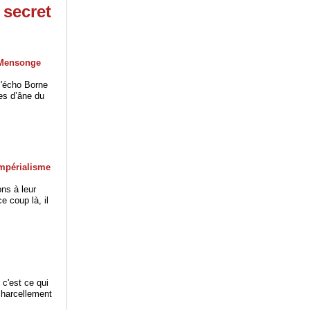
 secret
Mensonge
l'écho Borne
les d’âne du
mpérialisme
ns à leur
e coup là, il
 c'est ce qui
e harcellement