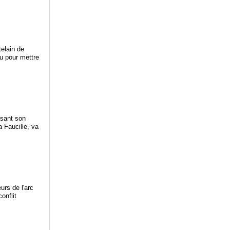
telain de
au pour mettre
ssant son
 Faucille, va
urs de l'arc
onflit