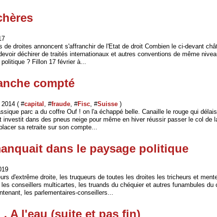
chères
17
 de droites annoncent s'affranchir de l'Etat de droit Combien le ci-devant châ
 devoir déchirer de traités internationaux et autres conventions de même nive
olitique ? Fillon 17 février à...
ranche compté
2014 ( #
capital
, #
fraude
, #
Fisc
, #
Suisse
)
ssique parc a du coffre Ouf ! on l'a échappé belle. Canaille le rouge qui délai
 investit dans des pneus neige pour même en hiver réussir passer le col de la
 placer sa retraite sur son compte...
anquait dans le paysage politique
019
urs d'extrême droite, les truqueurs de toutes les droites les tricheurs et mente
 les conseillers multicartes, les truands du chéquier et autres funambules du c
intenant, les parlementaires-conseillers...
 , A l'eau (suite et pas fin)