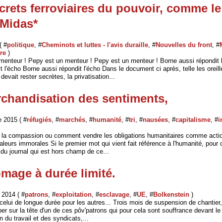
crets ferroviaires du pouvoir, comme le
 Midas*
( #
politique
, #
Cheminots et luttes - l'avis duraille
, #
Nouvelles du front
, #
re
)
menteur ! Pepy est un menteur ! Pepy est un menteur ! Borne aussi répondit 
t l'écho Borne aussi répondit l'écho Dans le document ci après, telle les oreil
devait rester secrètes, la privatisation...
chandisation des sentiments,
 2015 ( #
réfugiés
, #
marchés
, #
humanité
, #
tri
, #
nausées
, #
capitalisme
, #
i
 la compassion ou comment vendre les obligations humanitaires comme actio
leurs immorales Si le premier mot qui vient fait référence à l'humanité, pour c
 du journal qui est hors champ de ce...
mage à durée limité.
2014 ( #
patrons
, #
exploitation
, #
esclavage
, #
UE
, #
Bolkenstein
)
celui de longue durée pour les autres... Trois mois de suspension de chantier,
er sur la tête d'un de ces pôv'patrons qui pour cela sont souffrance devant l
n du travail et des syndicats,...